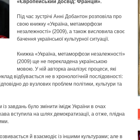
«Європейський досвід: Франція».
Під час зустрічі Анні Добантон розповіла про
свою книжку «Україна, метаморфози
незалежності» (2009), а також висловила своє
бачення української культурної ситуації.
Книжка «Україна, метаморфози незалежності»
(2009) ще не перекладена українською
мовою. У ній авторка аналізує процеси, які
Виклад відбувається не в хронологічній послідовності:
відповідно до вузлових проблем політики, культури та
із завдань було змінити імідж України в очах
жава вступила на шлях демократизації, а отже, плідна
ими.
звивається й взаємодіє із іншими культурами; але в