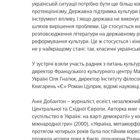
українській ситуації потрібно бути ще більш к
протекціонізму. Державна підтримка культури 
інструмент впливу. І якщо держава не викону
шляхів вирішення проблеми. Це стосується кн
розповсюдження літератури на державному рі
реформування культури. Це ж стосується і кін
не у найкращому стані: так, класичні українськ
У зустрічі взяли участь радник з питань культ
директор Французького культурного центру М
Україні Оля Гнатюк, директор Інституту філо
Книгарень «Є» Роман Цуприк, відомі науковці, 
Анні Добантон – журналіст, есеїст, незалежний 
Центральної та Східної Європи. Авторка книг 
суспільство в Україні: на варті демократії» у 
міжнародної гри» (2000), «Україна, метаморф
протягом чотирьох років була постійним корес
прожила чотири роки в Києві, працюючи Радник