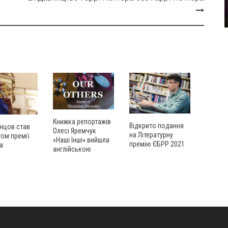
Книжка репортажів
Відкрито подання
нцов став
Олесі Яремчук
на Літературну
ом премії
«Наші Інші» вийшла
премію ЄБРР 2021
а
англійською