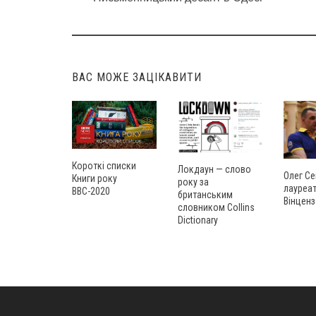
Post
navigation
ВАС МОЖЕ ЗАЦІКАВИТИ
Короткі списки
Локдаун — слово
Олег Се
Книги року
року за
лауреат
ВВС-2020
британським
Вінценз
словником Collins
Dictionary