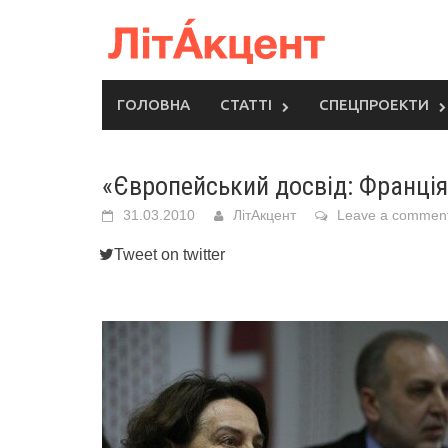
Skip
to
content
ГОЛОВНА
СТАТТІ
СПЕЦПРОЕКТИ
«Європейський досвід: Франція
31.03.2010
ЛітАкцент
Leave a commen
Tweet on twitter