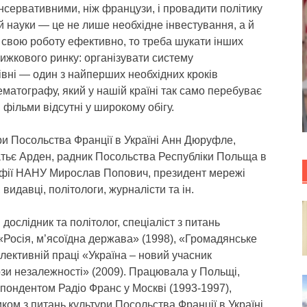
онсервативними, ніж французи, і провадити політику
й науки — це не лише необхідне інвестування, а й
є свою роботу ефективно, то треба шукати інших
ижкового ринку: організувати систему
вні — один з найперших необхідних кроків
ематографу, який у нашій країні так само перебуває
і фільми відсутні у широкому обігу.
ури Посольства Франції в Україні Анн Дюруфле,
атьє Арден, радник Посольства Республіки Польща в
софії НАНУ Мирослав Попович, президент мережі
видавці, політологи, журналісти та ін.
дослідник та політолог, спеціаліст з питань
«Росія, м’ясоїдна держава» (1998), «Громадянське
колективній праці «Україна – новий учасник
ози незалежності» (2009). Працювала у Польщі,
пондентом Радіо Франс у Москві (1993-1997),
ом з питань культури Посольства Франції в Україні