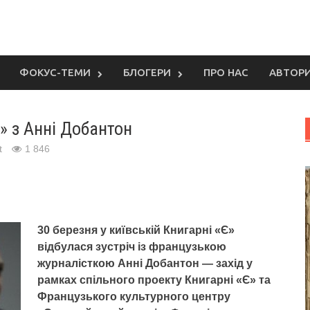
ФОКУС-ТЕМИ
БЛОГЕРИ
ПРО НАС
АВТОР
» з Анні Добантон
t
1 846
30 березня у київській Книгарні «Є»
відбулася зустріч із французькою
журналісткою Анні Добантон — захід у
рамках спільного проекту Книгарні «Є» та
Французького культурного центру