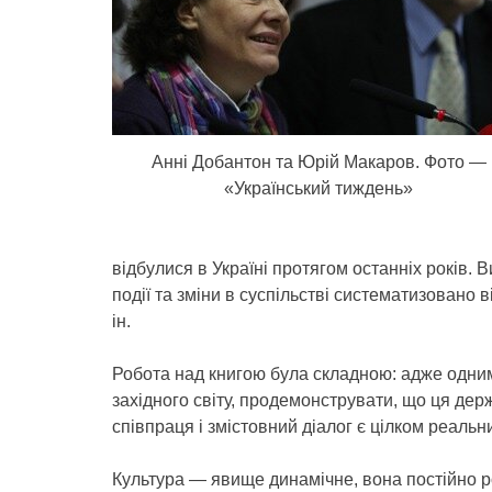
Анні Добантон та Юрій Макаров. Фото —
«Український тиждень»
відбулися в Україні протягом останніх років. 
події та зміни в суспільстві систематизовано 
ін.
Робота над книгою була складною: адже одним 
західного світу, продемонструвати, що ця дер
співпраця і змістовний діалог є цілком реальн
Культура — явище динамічне, вона постійно ро