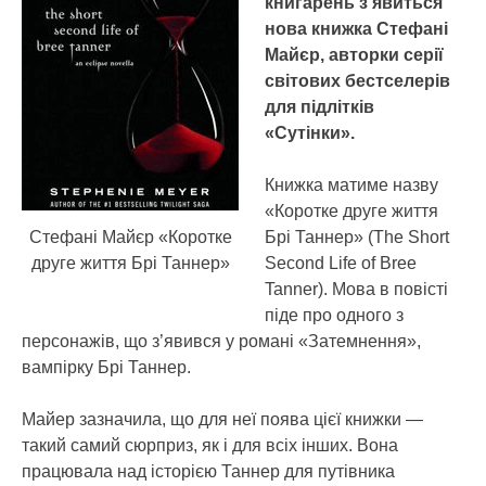
книгарень з’явиться
нова книжка Стефані
Майєр, авторки серії
світових бестселерів
для підлітків
«Сутінки».
Книжка матиме назву
«Коротке друге життя
Стефані Майєр «Коротке
Брі Таннер» (The Short
друге життя Брі Таннер»
Second Life of Bree
Tanner). Мова в повісті
піде про одного з
персонажів, що з’явився у романі «Затемнення»,
вампірку Брі Таннер.
Майер зазначила, що для неї поява цієї книжки —
такий самий сюрприз, як і для всіх інших. Вона
працювала над історією Таннер для путівника