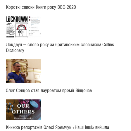
Короткі списки Книги року ВВС-2020
Локдаун — слово року за британським словником Collins
Dictionary
Олег Сенцов став лауреатом премії Вінценза
Книжка репортажів Олесі Яремчук «Наші Інші» вийшла