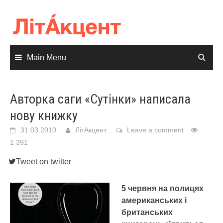
Skip
to
content
Main Menu
Авторка саги «Сутінки» написала
нову книжку
31.03.2010
ЛітАкцент
Leave a comment
1 391
Tweet on twitter
5 червня на полицях
американських і
британських