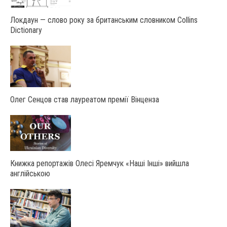
Локдаун — слово року за британським словником Collins
Dictionary
Олег Сенцов став лауреатом премії Вінценза
Книжка репортажів Олесі Яремчук «Наші Інші» вийшла
англійською