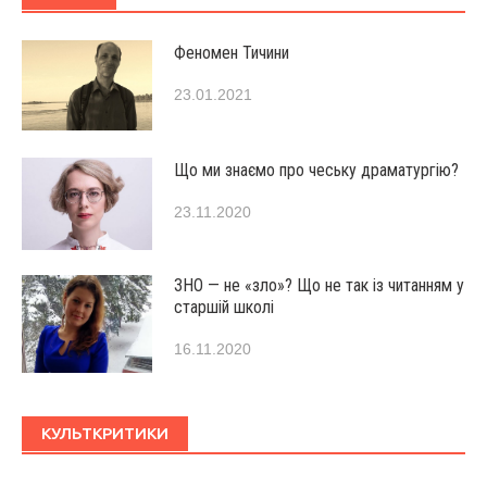
Феномен Тичини
23.01.2021
Що ми знаємо про чеську драматургію?
23.11.2020
ЗНО — не «зло»? Що не так із читанням у
старшій школі
16.11.2020
КУЛЬТКРИТИКИ