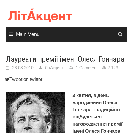
Skip
to
content
Main Menu
Лауреати премії імені Олеся Гончара
26.03.2010
ЛітАкцент
1 Comment
2 123
Tweet on twitter
3 квітня, в день
народження Олеся
Гончара традиційно
відбудеться
нагородження премії
імені Олеся Гончара,