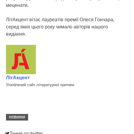
меценати.
ЛітАкцент вітає лауреатів премії Олеся Гончара,
серед яких цього року чимало авторів нашого
видання.
ЛітАкцент
Улюблений сайт літературної критики
НОВИНИ
Tweet on twitter