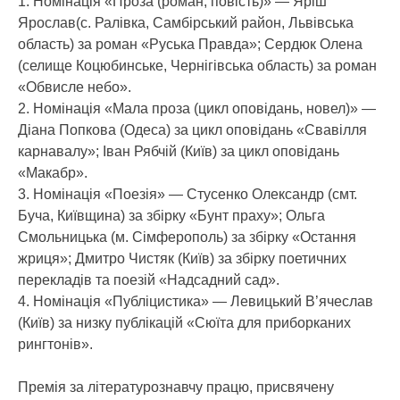
1. Номінація «Проза (роман, повість)» — Яріш
Ярослав(с. Ралівка, Самбірський район, Львівська
область) за роман «Руська Правда»; Сердюк Олена
(селище Коцюбинське, Чернігівська область) за роман
«Обвисле небо».
2. Номінація «Мала проза (цикл оповідань, новел)» —
Діана Попкова (Одеса) за цикл оповідань «Свавілля
карнавалу»; Іван Рябчій (Київ) за цикл оповідань
«Макабр».
3. Номінація «Поезія» — Стусенко Олександр (смт.
Буча, Київщина) за збірку «Бунт праху»; Ольга
Смольницька (м. Сімферополь) за збірку «Остання
жриця»; Дмитро Чистяк (Київ) за збірку поетичних
перекладів та поезій «Надсадний сад».
4. Номінація «Публіцистика» — Левицький В’ячеслав
(Київ) за низку публікацій «Сюїта для приборканих
рингтонів».
Премія за літературознавчу працю, присвячену