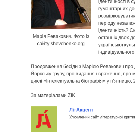
ідентичності в с
гуманітарних до
розмірковуватим
періоду незале
ідентичність? С
Марія Ревакович. Фото із
останніх двох де
сайту shevchenko.org
української куль
індивідуального 
Продовження бесіди з Марією Ревакович про д
Йоркську групу, про видання і враження, про 
циклі «Інтелектуальна біографія» у п’ятницю, 
За матеріалами ZIK
ЛітАкцент
Улюблений сайт літературної крити