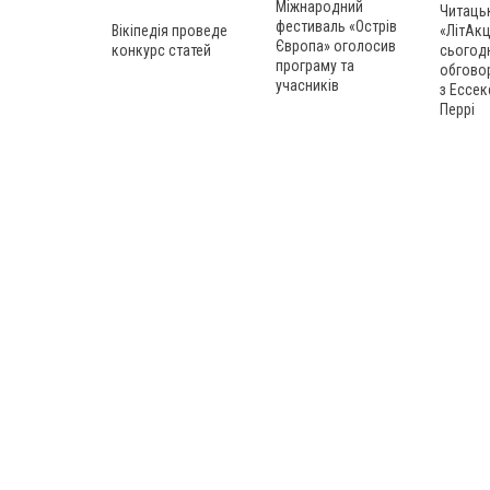
Міжнародний
Читаць
фестиваль «Острів
Вікіпедія проведе
«ЛітАкц
Європа» оголосив
конкурс статей
сьогод
програму та
обгово
учасників
з Ессек
Перрі