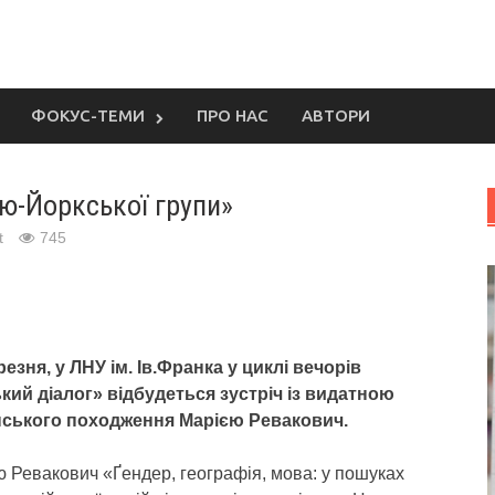
ФОКУС-ТЕМИ
ПРО НАС
АВТОРИ
ю-Йоркської групи»
t
745
резня, у ЛНУ ім. Ів.Франка у циклі вечорів
кий діалог» відбудеться зустріч із видатною
нського походження Марією Ревакович.
єю Ревакович «Ґендер, географія, мова: у пошуках