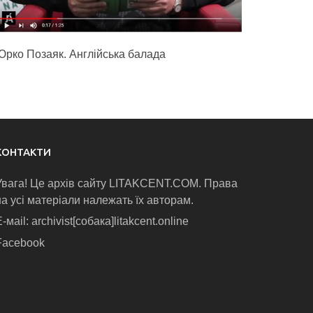
Юрко Позаяк. Англійська балада
КОНТАКТИ
Увага! Це архів сайту LITAKCENT.COM. Права
на усі матеріали належать їх авторам.
-маіl: archivist[собака]litakcent.online
Facebook