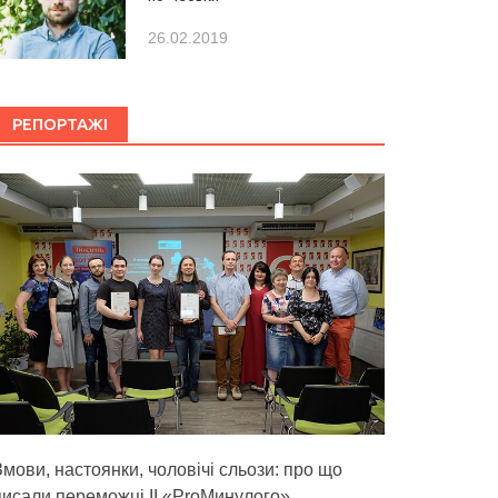
26.02.2019
РЕПОРТАЖІ
Змови, настоянки, чоловічі сльози: про що
писали переможці ІІ «ProМинулого»