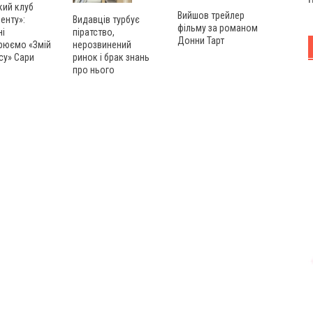
кий клуб
Вийшов трейлер
енту»:
Видавців турбує
фільму за романом
ні
піратство,
Донни Тарт
рюємо «Змій
нерозвинений
су» Сари
ринок і брак знань
про нього