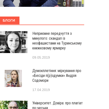
БЛОГИ
Неприємне передчуття з
минулого: скандал із
неофашистами на Туринському
книжковому ярмарку
09.05.2019
Думокплетіння: міркування про
«Бесіди п(р)одумки» Андрія
Содомори
17.04.2019
Університет. Довіра: про плагіат
по-чеськи