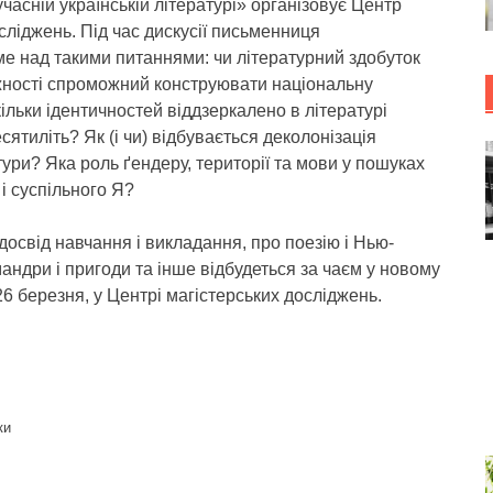
учасній українській літературі» організовує Центр
сліджень. Під час дискусії письменниця
е над такими питаннями: чи літературний здобуток
жності спроможний конструювати національну
кільки ідентичностей віддзеркалено в літературі
сятиліть? Як (і чи) відбувається деколонізація
тури? Яка роль ґендеру, території та мови у пошуках
і суспільного Я?
освід навчання і викладання, про поезію і Нью-
мандри і пригоди та інше відбудеться за чаєм у новому
26 березня, у Центрі магістерських досліджень.
ки