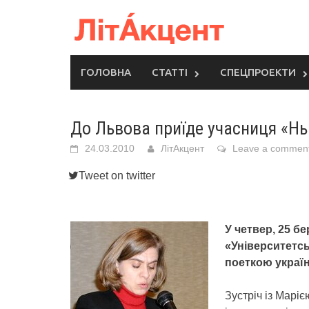
Skip
to
content
ГОЛОВНА
СТАТТІ
СПЕЦПРОЕКТИ
До Львова приїде учасниця «Нь
24.03.2010
ЛітАкцент
Leave a commen
Tweet on twitter
У четвер, 25 бе
«Університетсь
поеткою украї
Зустріч із Марі