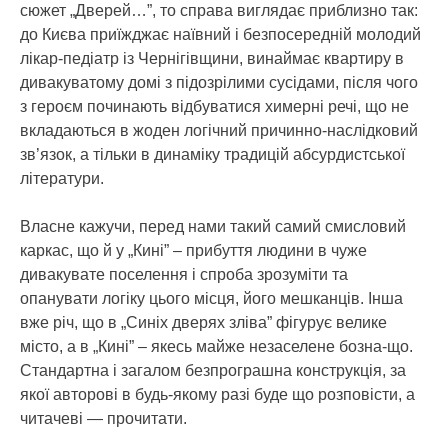
сюжет „Дверей…”, то справа виглядає приблизно так:
до Києва приїжджає наївний і безпосередній молодий
лікар-педіатр із Чернігівщини, винаймає квартиру в
дивакуватому домі з підозрілими сусідами, після чого
з героєм починають відбуватися химерні речі, що не
вкладаються в жоден логічний причинно-наслідковий
зв’язок, а тільки в динаміку традицій абсурдистської
літератури.
Власне кажучи, перед нами такий самий смисловий
каркас, що й у „Кині” – прибуття людини в чуже
дивакувате поселення і спроба зрозуміти та
опанувати логіку цього місця, його мешканців. Інша
вже річ, що в „Синіх дверях зліва” фігурує велике
місто, а в „Кині” – якесь майже незаселене бозна-що.
Стандартна і загалом безпрограшна конструкція, за
якої авторові в будь-якому разі буде що розповісти, а
читачеві — прочитати.