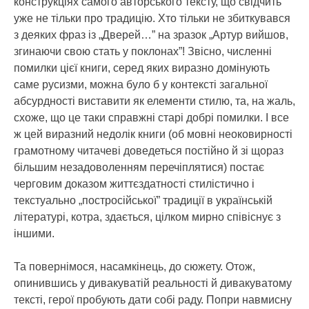
конструкціях самого авторського тексту, що свідчить
уже не тільки про традицію. Хто тільки не збиткувався
з деяких фраз із „Дверей…” на зразок „Артур вийшов,
згинаючи свою стать у поклонах”! Звісно, численні
помилки цієї книги, серед яких виразно домінують
саме русизми, можна було б у контексті загальної
абсурдності виставити як елементи стилю, та, на жаль,
схоже, що це таки справжні старі добрі помилки. І все
ж цей виразний недолік книги (об мовні неоковирності
грамотному читачеві доведеться постійно й зі щораз
більшим незадоволенням перечіплятися) постає
черговим доказом життєздатності стилістично і
текстуально „постросійської” традиції в українській
літературі, котра, здається, цілком мирно співіснує з
іншими.
Та повернімося, насамкінець, до сюжету. Отож,
опинившись у дивакуватій реальності й дивакуватому
тексті, герої пробують дати собі раду. Попри навмисну