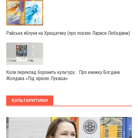
Райська яблуня на Хрещатику (про поезію Лариси Лебедівни)
Коли переклад боронить культуру… Про книжку Богдана
Жолдака «Під зіркою Лукаша»
КУЛЬТКРИТИКИ