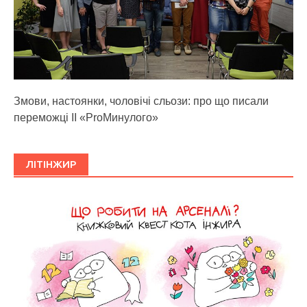
Змови, настоянки, чоловічі сльози: про що писали
переможці ІІ «ProМинулого»
ЛІТІНЖИР