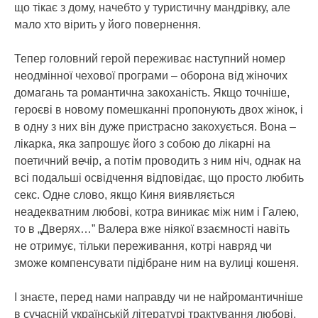
що тікає з дому, начебто у туристичну мандрівку, але
мало хто вірить у його повернення.
Тепер головний герой переживає наступний номер
неодмінної чехової програми – оборона від жіночих
домагань та романтична закоханість. Якщо точніше,
героєві в новому помешканні пропонують двох жінок, і
в одну з них він дуже пристрасно закохується. Вона –
лікарка, яка запрошує його з собою до лікарні на
поетичний вечір, а потім проводить з ним ніч, однак на
всі подальші освідчення відповідає, що просто любить
секс. Одне слово, якщо Киня виявляється
неадекватним любові, котра виникає між ним і Галею,
то в „Дверях…” Валера вже ніякої взаємності навіть
не отримує, тільки переживання, котрі навряд чи
зможе компенсувати підібране ним на вулиці кошеня.
І знаєте, перед нами направду чи не найромантичніше
в сучасній українській літературі трактування любові.