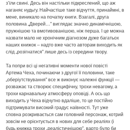
з’їли свині. Десь він настільки підкреслений, що аж
наганяє нудьгу. Найчастіше таке відчуття, принаймні, в
мене, виникало на початку книги. Взагалі, друга
половина „Дверей…” виглядає значно динамічнішою,
пружнішою та вмотивованішою, ніж перша. І це можна
назвати мало не хронічним діагнозом дуже багатьох
наших книжок – надто вже часто авторам виходить як
слід „розігнатися” лише десь із середини твору.
Та попри всі ці негативні моменти нової повісті
Артема Чеха, починаючи з другої її половини, таке
„оберіутствування” все ж виконує належні функції —
розважає та створює специфічну, трохи невагому, а
трохи карнавальну атмосферу оповіді. А ось що
виходить у Чеха відчутно вдаліше, то це постійно
підтримувати високий градус наївності. Тут уже
сповна розкривається сам головний персонаж, котрий
зовсім не орієнтується в нових для себе реаліях (і
будь книжка трохи „реалістичнішою”, варто було би