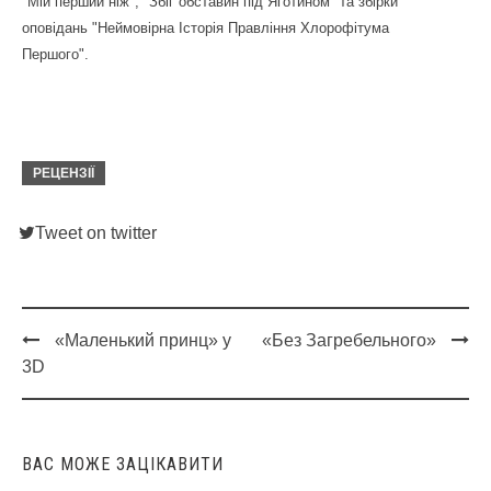
"Мій перший ніж", "Збіг обставин під Яготином" та збірки
оповідань "Неймовірна Історія Правління Хлорофітума
Першого".
РЕЦЕНЗІЇ
Tweet on twitter
«Маленький принц» у
«Без Загребельного»
Post
3D
navigation
ВАС МОЖЕ ЗАЦІКАВИТИ