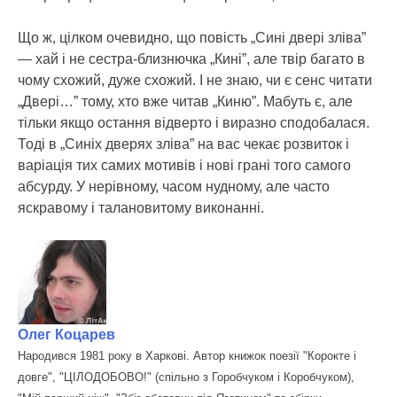
Що ж, цілком очевидно, що повість „Сині двері зліва”
— хай і не сестра-близнючка „Кині”, але твір багато в
чому схожий, дуже схожий. І не знаю, чи є сенс читати
„Двері…” тому, хто вже читав „Киню”. Мабуть є, але
тільки якщо остання відверто і виразно сподобалася.
Тоді в „Синіх дверях зліва” на вас чекає розвиток і
варіація тих самих мотивів і нові грані того самого
абсурду. У нерівному, часом нудному, але часто
яскравому і талановитому виконанні.
Олег Коцарев
Народився 1981 року в Харкові. Автор книжок поезії "Корокте і
довге", "ЦІЛОДОБОВО!" (спільно з Горобчуком і Коробчуком),