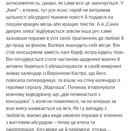
антисюжетність, цікаво, як саме все це закінчується. У
„Кині” – втечею, тут усе ясно: герой не витримав
щільності абсурдної тканини повісті й подався на
пошуки кращих місць або кращих текстів. А в „Синіх
дверях зліва” відбувається зовсім інша річ: саме
зазнавши поразки в усіх своїх прагненнях до любові й
до праці за фахом, Валера знаходить собі місце. Він
стає консьєржем замість пані Корф, котра кудись тікає.
Він погоджується стати частиною щоденної маячні й
активно береться її облаштовувати: в своїй комірчині
знімає календар із Веронікою Кастро, що його
повісила попередниця, та вішає на стіну календар із
героями серіалу „Маргоша”. Починає второчувати
кожному відвідувачу, що „дім починається з
консьєржа”. І, коли не помиляюся, чи не вперше за
всю книгу називається на ім’я. Як і у випадку з
любов’ю, маємо два види умовної поразки в зіткненні
з життєвим абсурдом – тепер це втеча та
інкорпорація. Хоч може це й перемоги, хтозна…