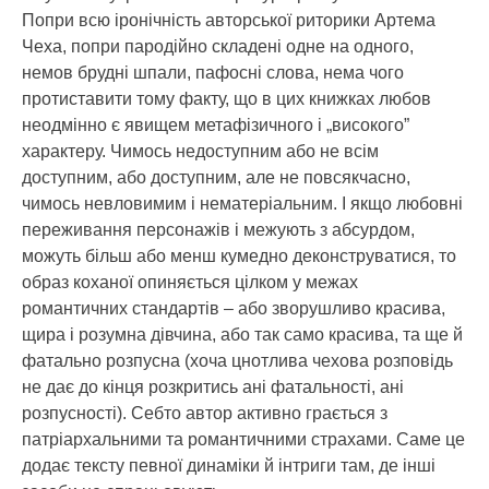
Попри всю іронічність авторської риторики Артема
Чеха, попри пародійно складені одне на одного,
немов брудні шпали, пафосні слова, нема чого
протиставити тому факту, що в цих книжках любов
неодмінно є явищем метафізичного і „високого”
характеру. Чимось недоступним або не всім
доступним, або доступним, але не повсякчасно,
чимось невловимим і нематеріальним. І якщо любовні
переживання персонажів і межують з абсурдом,
можуть більш або менш кумедно деконструватися, то
образ коханої опиняється цілком у межах
романтичних стандартів – або зворушливо красива,
щира і розумна дівчина, або так само красива, та ще й
фатально розпусна (хоча цнотлива чехова розповідь
не дає до кінця розкритись ані фатальності, ані
розпусності). Себто автор активно грається з
патріархальними та романтичними страхами. Саме це
додає тексту певної динаміки й інтриги там, де інші