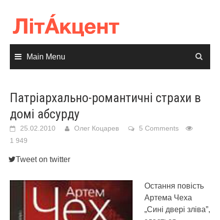
Skip
to
content
Main Menu
Патріархально-романтичні страхи в
домі абсурду
25.02.2010
Олег Коцарев
5 Comments
1 949
Tweet on twitter
Остання повість
Артема Чеха
„Сині двері зліва”,