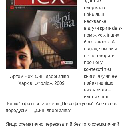
здається,
одержала
найбільш
несхвальні
відгуки критиків з-
поміж усіх інших
його книжок.
А
відтак, чом би й
не поговорити
про неї у
контексті тієї
книги, яку чи не
Артем Чех. Сині двері зліва –
найактивніше
Харків: «Фоліо», 2009
вихваляли –
йдеться про
„Киню” з фактівської серії „Поза фокусом”. Але все ж
передусім — „Сині двері зліва”.
Якщо схематично переказати й без того схематичний