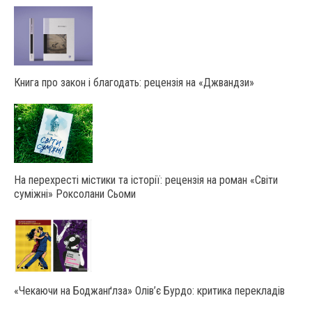
Книга про закон і благодать: рецензія на «Джвандзи»
На перехресті містики та історії: рецензія на роман «Світи
суміжні» Роксолани Сьоми
«Чекаючи на Боджанґлза» Олів’є Бурдо: критика перекладів