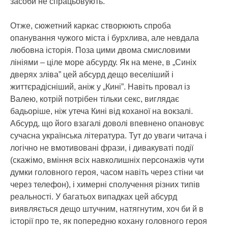
засоби не спрацьовують.
Отже, сюжетний каркас створюють спроба
опанування чужого міста і бурхлива, але невдала
любовна історія. Поза цими двома смисловими
лініями – ціле море абсурду. Як на мене, в „Синіх
дверях зліва” цей абсурд дещо веселіший і
життєрадісніший, аніж у „Кині”. Навіть провал із
Валею, котрій потрібен тільки секс, виглядає
бадьоріше, ніж утеча Кині від коханої на вокзалі.
Абсурд, що його взагалі доволі впевнено опановує
сучасна українська література. Тут до уваги читача і
логічно не вмотивовані фрази, і дивакуваті події
(скажімо, вміння всіх навколишніх персонажів чути
думки головного героя, часом навіть через стіни чи
через телефон), і химерні сполучення різних типів
реальності. У багатьох випадках цей абсурд
виявляється дещо штучним, натягнутим, хоч би й в
історії про те, як попередню кохану головного героя