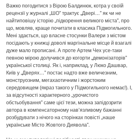
Важко погодитися з Вірою Балдинюк, котра у своїй
рецензії у журналі „ШО” трактує „Двері…” як чи не
найтиповішу історію „підкорення великого міста”, про
що, мовляв, краще почитати в класика Підмогильного.
Мені здається, що власне стосунки Валери з містом
посідають у книжці доволі маргінальне місце й взагалі
дуже мало прописані. А проте Артем Чех усе-таки
певною мірою долучився до когорти „демонізаторів”
української столиці. Як і, наприклад, у Люко Дашвар,
Київ у „Дверях…” постає надто вже величезним,
монструозним, мегахаотичним і жорстоким
середовищем (якраз такого у Підмогильного немає!). І,
за відсутності характерного „урочистого
обстьобування” саме цієї тези, можна запідозрити
автора в компенсаторному нав’язливому бажанні
розбудувати з нічого на сторінках повісті „наше
українське Місто Жовтого Диявола”.