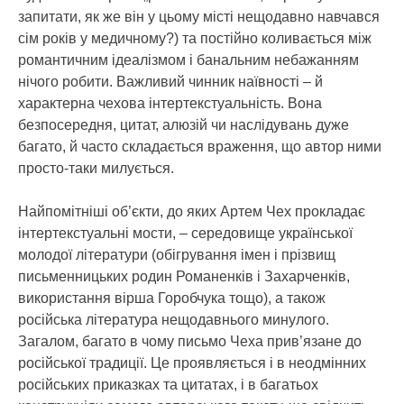
запитати, як же він у цьому місті нещодавно навчався
сім років у медичному?) та постійно коливається між
романтичним ідеалізмом і банальним небажанням
нічого робити. Важливий чинник наївності – й
характерна чехова інтертекстуальність. Вона
безпосередня, цитат, алюзій чи наслідувань дуже
багато, й часто складається враження, що автор ними
просто-таки милується.
Найпомітніші об’єкти, до яких Артем Чех прокладає
інтертекстуальні мости, – середовище української
молодої літератури (обігрування імен і прізвищ
письменницьких родин Романенків і Захарченків,
використання вірша Горобчука тощо), а також
російська література нещодавнього минулого.
Загалом, багато в чому письмо Чеха прив’язане до
російської традиції. Це проявляється і в неодмінних
російських приказках та цитатах, і в багатьох