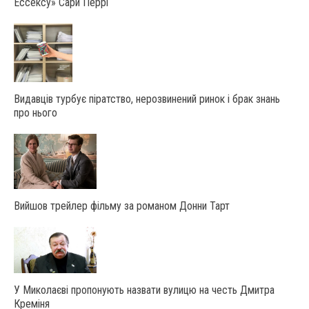
Ессексу» Сари Перрі
Видавців турбує піратство, нерозвинений ринок і брак знань
про нього
Вийшов трейлер фільму за романом Донни Тарт
У Миколаєві пропонують назвати вулицю на честь Дмитра
Креміня