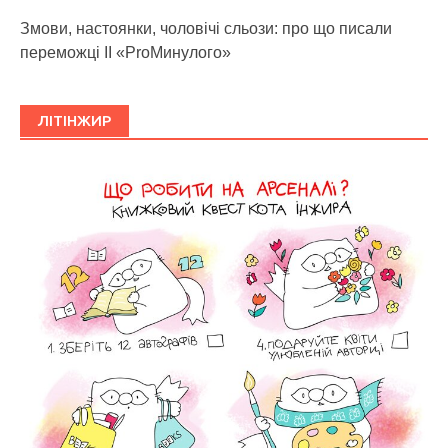
Змови, настоянки, чоловічі сльози: про що писали
переможці ІІ «ProМинулого»
ЛІТІНЖИР