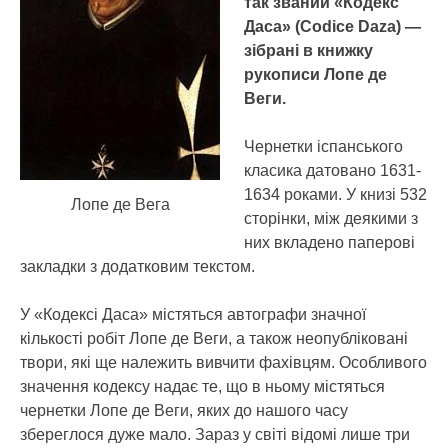
так званий «Кодекс
Даса» (Codice Daza) —
зібрані в книжку
рукописи Лопе де
Веги.
Чернетки іспанського
класика датовано 1631-
1634 роками. У книзі 532
Лопе де Вега
сторінки, між деякими з
них вкладено паперові
закладки з додатковим текстом.
У «Кодексі Даса» містяться автографи значної
кількості робіт Лопе де Веги, а також неопубліковані
твори, які ще належить вивчити фахівцям. Особливого
значення кодексу надає те, що в ньому містяться
чернетки Лопе де Веги, яких до нашого часу
збереглося дуже мало. Зараз у світі відомі лише три