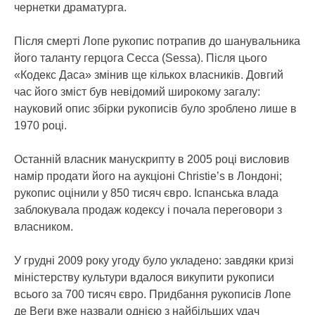
чернетки драматурга.
Після смерті Лопе рукопис потрапив до шанувальника
його таланту герцога Сесса (Sessa). Після цього
«Кодекс Даса» змінив ще кількох власників. Довгий
час його зміст був невідомий широкому загалу:
науковий опис збірки рукописів було зроблено лише в
1970 році.
Останній власник манускрипту в 2005 році висловив
намір продати його на аукціоні Christie’s в Лондоні;
рукопис оцінили у 850 тисяч євро. Іспанська влада
заблокувала продаж кодексу і почала переговори з
власником.
У грудні 2009 року угоду було укладено: завдяки кризі
міністерству культури вдалося викупити рукописи
всього за 700 тисяч євро. Придбання рукописів Лопе
де Веги вже назвали однією з найбільших удач