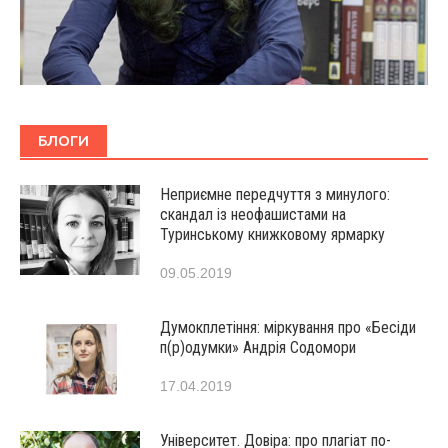
БЛОГИ
Неприємне передчуття з минулого:
скандал із неофашистами на
Туринському книжковому ярмарку
09.05.2019
Думокплетіння: міркування про «Бесіди
п(р)одумки» Андрія Содомори
17.04.2019
Університет. Довіра: про плагіат по-