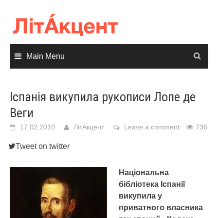
Skip
to
content
Main Menu
Іспанія викупила рукописи Лопе де
Веги
17.02.2010
ЛітАкцент
Leave a comment
736
Tweet on twitter
Національна
бібліотека Іспанії
викупила у
приватного власника