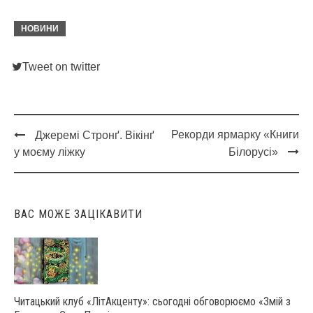
НОВИНИ
Tweet on twitter
Рекорди ярмарку «Книги
Джеремі Стронґ. Вікінґ
Post
у моєму ліжку
Білорусі»
navigation
ВАС МОЖЕ ЗАЦІКАВИТИ
Читацький клуб «ЛітАкценту»: сьогодні обговорюємо «Змій з