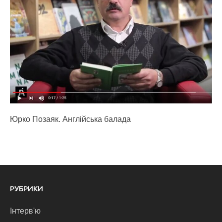
Юрко Позаяк. Англійська балада
РУБРИКИ
Інтерв'ю