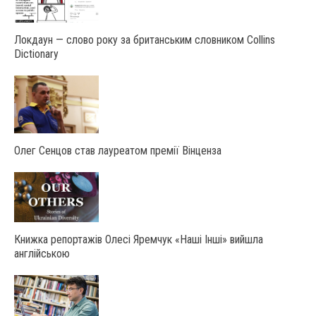
Локдаун — слово року за британським словником Collins
Dictionary
Олег Сенцов став лауреатом премії Вінценза
Книжка репортажів Олесі Яремчук «Наші Інші» вийшла
англійською