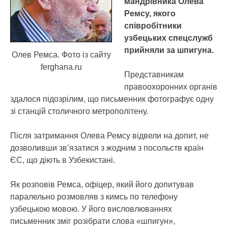
мандрівника Олева
Ремсу, якого
співробітники
узбецьких спецслужб
прийняли за шпигуна.
Олев Ремса. Фото із сайту
ferghana.ru
Представникам
правоохоронних органів
здалося підозрілим, що письменник фотографує одну
зі станцій столичного метрополітену.
Після затримання Олева Ремсу відвели на допит, не
дозволивши зв’язатися з жодним з посольств країн
ЄС, що діють в Узбекистані.
Як розповів Ремса, офіцер, який його допитував
паралельно розмовляв з кимсь по телефону
узбецькою мовою. У його висловлюваннях
письменник зміг розібрати слова «шпигун»,