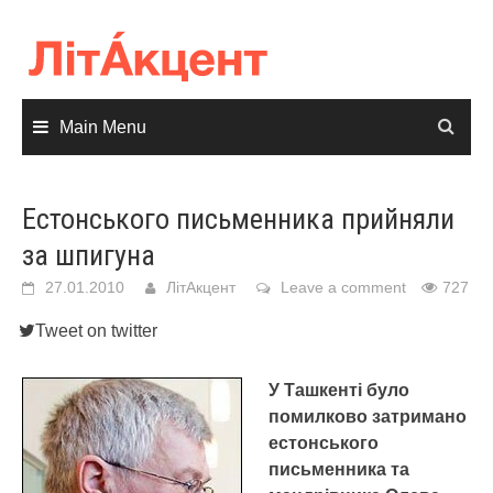
Skip
to
content
Main Menu
Естонського письменника прийняли
за шпигуна
27.01.2010
ЛітАкцент
Leave a comment
727
Tweet on twitter
У Ташкенті було
помилково затримано
естонського
письменника та