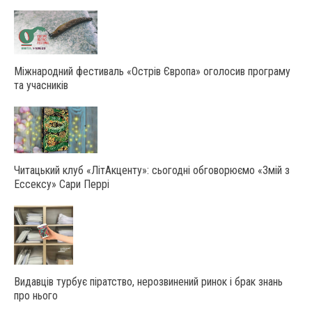
Міжнародний фестиваль «Острів Європа» оголосив програму
та учасників
Читацький клуб «ЛітАкценту»: сьогодні обговорюємо «Змій з
Ессексу» Сари Перрі
Видавців турбує піратство, нерозвинений ринок і брак знань
про нього