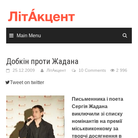
Skip
to
content
Main Menu
Добкін проти Жадана
25.12.2009
ЛітАкцент
10 Comments
2 996
Tweet on twitter
Письменника і поета
Сергія Жадана
виключили зі списку
номінантів на премії
міськвиконкому за
творчі досягнення в