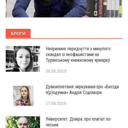
БЛОГИ
Неприємне передчуття з минулого:
скандал із неофашистами на
Туринському книжковому ярмарку
09.05.2019
Думокплетіння: міркування про «Бесіди
п(р)одумки» Андрія Содомори
17.04.2019
Університет. Довіра: про плагіат по-
чеськи