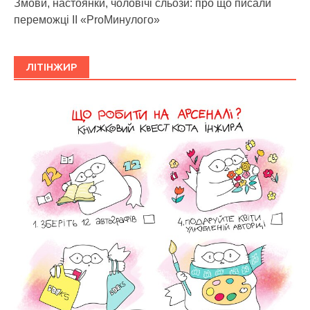
Змови, настоянки, чоловічі сльози: про що писали
переможці ІІ «ProМинулого»
ЛІТІНЖИР