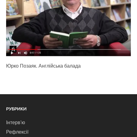
Юрко Позаяк. Англійська балада
РУБРИКИ
Інтерв'ю
Рефлексії