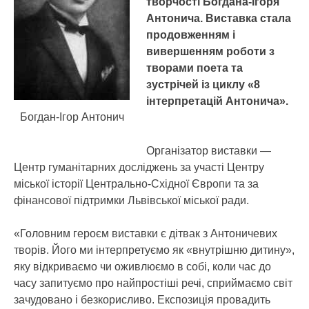
творчості Богдана-Ігоря
Антонича. Виставка стала
продовженням і
вивершенням роботи з
творами поета та
зустрічей із циклу «8
інтерпретацій Антонича».
Богдан-Ігор Антонич
Організатор виставки —
Центр гуманітарних досліджень за участі Центру
міської історії Центрально-Східної Європи та за
фінансової підтримки Львівської міської ради.
«Головним героєм виставки є дітвак з Антоничевих
творів. Його ми інтерпретуємо як «внутрішню дитину»,
яку відкриваємо чи оживлюємо в собі, коли час до
часу запитуємо про найпростіші речі, сприймаємо світ
зачудовано і безкорисливо. Експозиція провадить