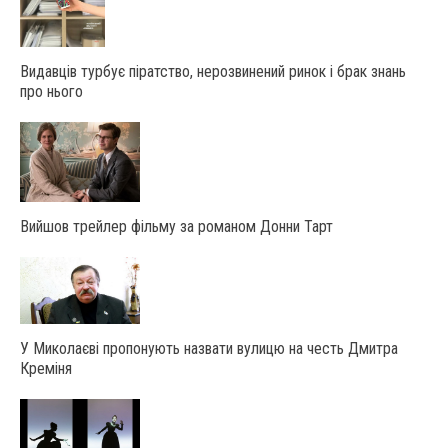
Видавців турбує піратство, нерозвинений ринок і брак знань
про нього
Вийшов трейлер фільму за романом Донни Тарт
У Миколаєві пропонують назвати вулицю на честь Дмитра
Креміня