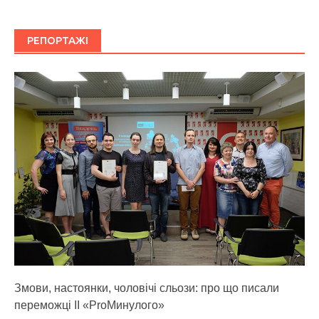
РЕПОРТАЖІ
Змови, настоянки, чоловічі сльози: про що писали
переможці ІІ «ProМинулого»