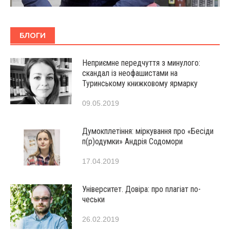
БЛОГИ
Неприємне передчуття з минулого:
скандал із неофашистами на
Туринському книжковому ярмарку
09.05.2019
Думокплетіння: міркування про «Бесіди
п(р)одумки» Андрія Содомори
17.04.2019
Університет. Довіра: про плагіат по-
чеськи
26.02.2019