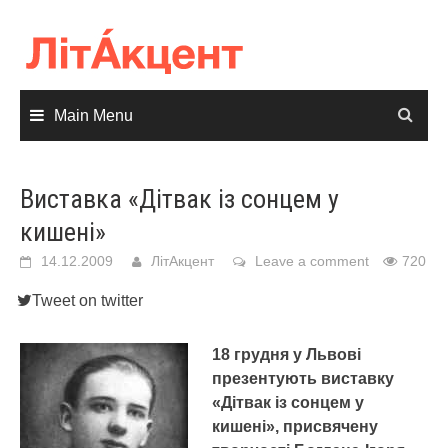
Skip
to
content
Main Menu
Виставка «Дітвак із сонцем у
кишені»
14.12.2009
ЛітАкцент
Leave a comment
720
Tweet on twitter
18 грудня у Львові
презентують виставку
«Дітвак із сонцем у
кишені», присвячену