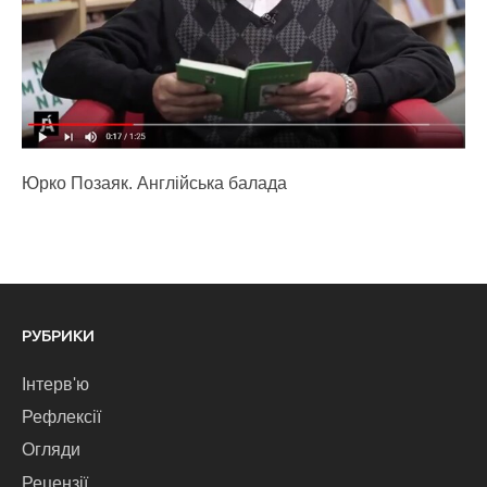
Юрко Позаяк. Англійська балада
РУБРИКИ
Інтерв'ю
Рефлексії
Огляди
Рецензії