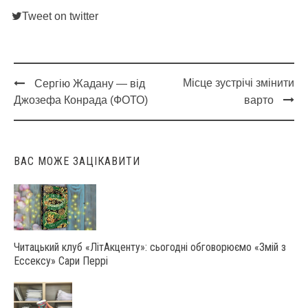
Tweet on twitter
Місце зустрічі змінити
Сергію Жадану — від
Post
Джозефа Конрада (ФОТО)
варто
navigation
ВАС МОЖЕ ЗАЦІКАВИТИ
Читацький клуб «ЛітАкценту»: сьогодні обговорюємо «Змій з
Ессексу» Сари Перрі