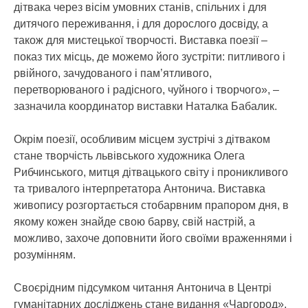
дітвака через вісім умовних станів, спільних і для
дитячого переживання, і для дорослого досвіду, а
також для мистецької творчості. Виставка поезії –
показ тих місць, де можемо його зустріти: питливого і
рвійного, зачудованого і пам’ятливого,
перетворюваного і радісного, чуйного і творчого», –
зазначила координатор виставки Наталка Бабалик.
Окрім поезії, особливим місцем зустрічі з дітваком
стане творчість львівського художника Олега
Рибчинського, митця дітвацького світу і проникливого
та тривалого інтерпретатора Антонича. Виставка
живопису розгортається стобарвним прапором дня, в
якому кожен знайде свою барву, свій настрій, а
можливо, захоче доповнити його своїми враженнями і
розумінням.
Своєрідним підсумком читання Антонича в Центрі
гуманітарних досліджень стане видання «Чаргород»,