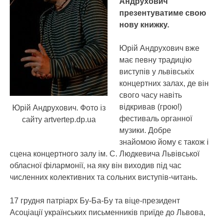
Андрухович
презентуватиме свою
нову книжку.
Юрій Андрухович вже
має певну традицію
виступів у львівськіх
концертних залах, де він
свого часу навіть
відкривав (грою!)
Юрій Андрухович. Фото із
фестиваль органної
сайту artvertep.dp.ua
музики. Добре
знайомою йому є також і
сцена концертного залу ім. С. Людкевича Львівської
обласної філармонії, на яку він виходив під час
численних колективних та сольних виступів-читань.
17 грудня патріарх Бу-Ба-Бу та віце-президент
Асоціації українських письменників приїде до Львова,