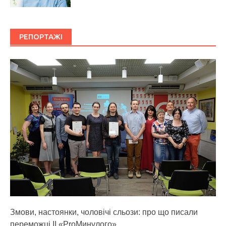
РЕПОРТАЖІ
Змови, настоянки, чоловічі сльози: про що писали
переможці ІІ «ProМинулого»