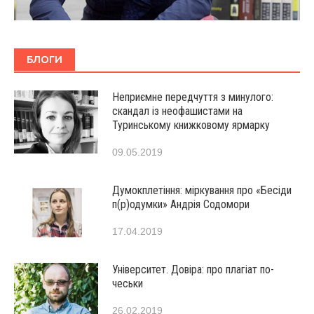
БЛОГИ
Неприємне передчуття з минулого:
скандал із неофашистами на
Туринському книжковому ярмарку
09.05.2019
Думокплетіння: міркування про «Бесіди
п(р)одумки» Андрія Содомори
17.04.2019
Університет. Довіра: про плагіат по-
чеськи
26.02.2019