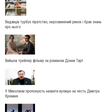
Видавців турбує піратство, нерозвинений ринок і брак знань
про нього
Вийшов трейлер фільму за романом Донни Тарт
У Миколаєві пропонують назвати вулицю на честь Дмитра
Креміня