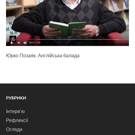
Юрко Позаяк. Англійська балада
РУБРИКИ
Інтерв'ю
Рефлексії
Огляди