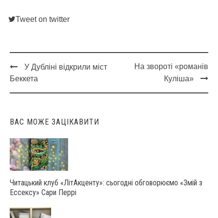
Tweet on twitter
На звороті «романів
У Дубліні відкрили міст
Post
Беккета
Куліша»
navigation
ВАС МОЖЕ ЗАЦІКАВИТИ
Читацький клуб «ЛітАкценту»: сьогодні обговорюємо «Змій з
Ессексу» Сари Перрі