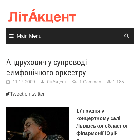
Skip
to
content
Main Menu
Андрухович у супроводі
симфонічного оркестру
11.12.2009
ЛітАкцент
1 Comment
1 185
Tweet on twitter
17 грудня у
концертному залі
Львівської обласної
філармонії Юрій