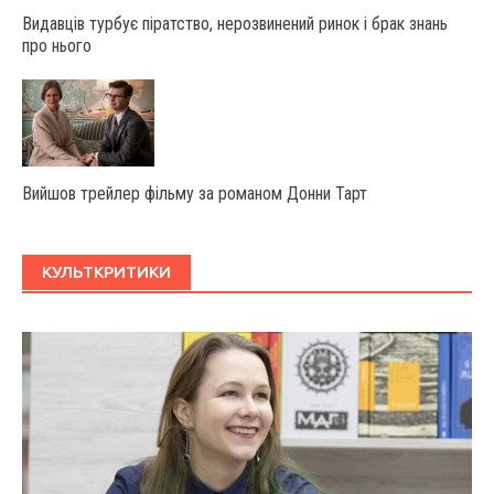
Видавців турбує піратство, нерозвинений ринок і брак знань
про нього
Вийшов трейлер фільму за романом Донни Тарт
КУЛЬТКРИТИКИ