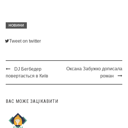
НОВИНИ
Tweet on twitter
Оксана Забужко дописала
DJ Бегбедер
Post
повертається в Київ
роман
navigation
ВАС МОЖЕ ЗАЦІКАВИТИ