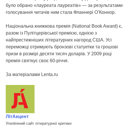
було обрано «лауреата лауреатів» — за результатами
голосування читачів ним стала Фланнері О’Коннор.
Національна книжкова премія (National Book Award) є,
разом із Пулітцерівської премією, однією з
найпрестижніших літературних нагород США. Усі
переможці отримують бронзові статуетки та грошові
призи в розмірі десяти тисяч доларів. У 2009 році
премія святкує своє 60-річчя.
За матеріалами Lenta.ru
ЛітАкцент
Улюблений сайт літературної критики