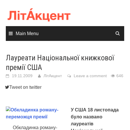
Skip
to
content
Main Menu
Лауреати Національної книжкової
премії США
19.11.2009
ЛітАкцент
Leave a comment
646
Tweet on twitter
У США 18 листопада
було названо
лауреатів
Обкладинка роману-