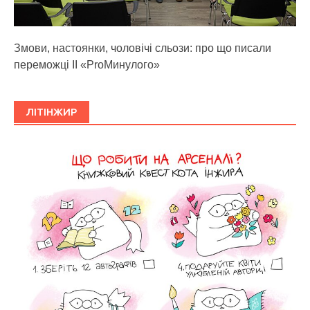
Змови, настоянки, чоловічі сльози: про що писали
переможці ІІ «ProМинулого»
ЛІТІНЖИР