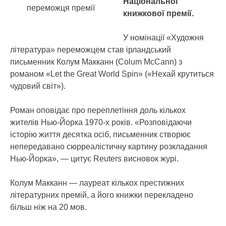
Національної
переможця премії
книжкової премії.
У номінації «Художня
література» переможцем став ірландський
письменник Колум Макканн (Colum McCann) з
романом «Let the Great World Spin» («Нехай крутиться
чудовий світ»).
Роман оповідає про переплетіння доль кількох
жителів Нью-Йорка 1970-х років. «Розповідаючи
історію життя десятка осіб, письменник створює
непередавано сюрреалістичну картину розкладання
Нью-Йорка», — цитує Reuters висновок журі.
Колум Макканн — лауреат кількох престижних
літературних премій, а його книжки перекладено
більш ніж на 20 мов.