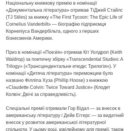
Національну книжкову премію в номінації
«Документальна література» отримав ТіДжей Стайлс
(TJ Stiles) за книжку «The First Tycoon: The Epic Life of
Cornelius Vanderbilt» — біографію підприємця
Корнеліуса Вандербільта, одного з перших
бізнесменів Америки.
Приз в номінації «Поезія» отримав Кіт Уолдроп (Keith
Waldrop) за поетичну збірку «Transcendental Studies: A
Trilogy» («Трансцендентальне етюди: Трилогія»). У
номінації «Дитяча література» переможцем було
названо Філліпа Хуза (Phillip Hoose) з книжкою
«Claudette Colvin: Twice Toward Justice» (Клодет
Колвін: Двічі за справедливість).
Спеціальні премії отримали Гор Відал — за внесок в
американську літературу і Дейв Еггерс — за видатний
внесок у розвиток американської літературної
спільноти. У цьому році, ювілейному для премії, також