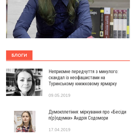
БЛОГИ
Неприємне передчуття з минулого:
скандал із неофашистами на
Туринському книжковому ярмарку
09.05.2019
Думокплетіння: міркування про «Бесіди
п(р)одумки» Андрія Содомори
17.04.2019