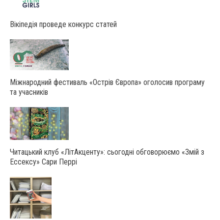
Вікіпедія проведе конкурс статей
Міжнародний фестиваль «Острів Європа» оголосив програму
та учасників
Читацький клуб «ЛітАкценту»: сьогодні обговорюємо «Змій з
Ессексу» Сари Перрі