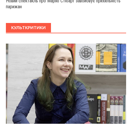
Новий спектакль про Марію Стюарт завойовує прихильність
парижан
КУЛЬТКРИТИКИ