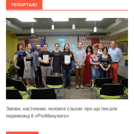
РЕПОРТАЖІ
Змови, настоянки, чоловічі сльози: про що писали
переможці ІІ «ProМинулого»