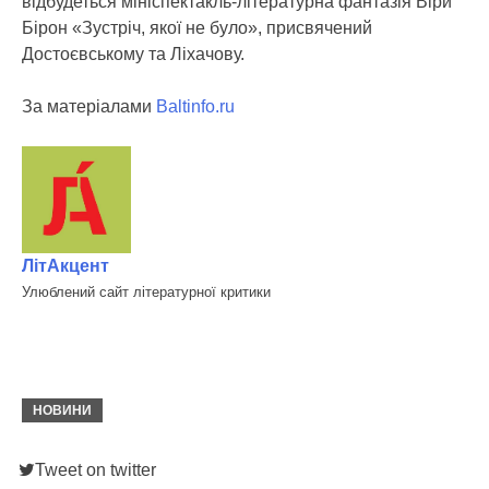
відбудеться мініспектакль-літературна фантазія Віри
Бірон «Зустріч, якої не було», присвячений
Достоєвському та Ліхачову.
За матеріалами
Baltinfo.ru
ЛітАкцент
Улюблений сайт літературної критики
НОВИНИ
Tweet on twitter