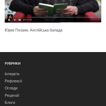
Юрко Позаяк. Англійська балада
РУБРИКИ
Інтерв'ю
Рефлексії
Огляди
Рецензії
Блоги