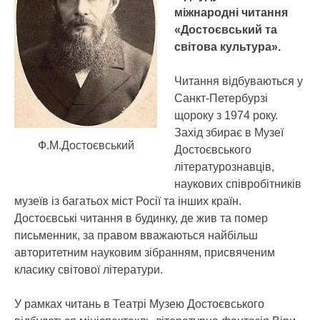
міжнародні читання
«Достоєвський та
світова культура».
Читання відбуваються у
Санкт-Петербурзі
щороку з 1974 року.
Захід збирає в Музеї
Ф.М.Достоєвський
Достоєвського
літературознавців,
наукових співробітників
музеїв із багатьох міст Росії та інших країн.
Достоєвські читання в будинку, де жив та помер
письменник, за правом вважаються найбільш
авторитетним науковим зібранням, присвяченим
класику світової літератури.
У рамках читань в Театрі Музею Достоєвського