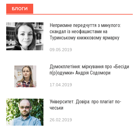
БЛОГИ
Неприємне передчуття з минулого:
скандал із неофашистами на
Туринському книжковому ярмарку
09.05.2019
Думокплетіння: міркування про «Бесіди
п(р)одумки» Андрія Содомори
17.04.2019
Університет. Довіра: про плагіат по-
чеськи
26.02.2019