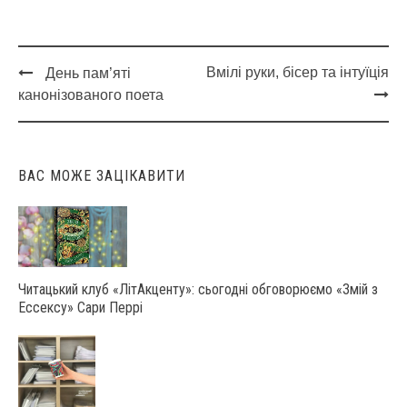
Вмілі руки, бісер та інтуїція
День пам’яті
Post
канонізованого поета
navigation
ВАС МОЖЕ ЗАЦІКАВИТИ
Читацький клуб «ЛітАкценту»: сьогодні обговорюємо «Змій з
Ессексу» Сари Перрі