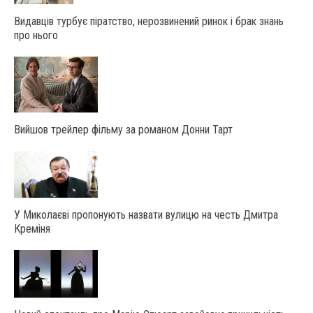
Видавців турбує піратство, нерозвинений ринок і брак знань
про нього
Вийшов трейлер фільму за романом Донни Тарт
У Миколаєві пропонують назвати вулицю на честь Дмитра
Креміня