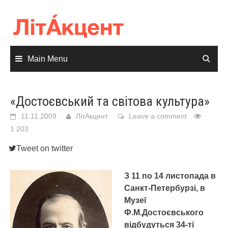
Skip
to
content
Main Menu
«Достоєвський та світова культура»
11.11.2009
ЛітАкцент
Leave a comment
1 203
Tweet on twitter
З 11 по 14 листопада в
Санкт-Петербурзі, в
Музеї
Ф.М.Достоєвського
відбудуться 34-ті