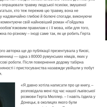
о опрацювати травму людської психіки, змушеної
агатьох, хто теж пережив цю травму, вона не
 у надзвичайно глибокі й болючі спогади, виконуючи
, коментуючи свій найновіший роман «Гойдалка
обов’язковим правилам є і її мова, ніби для того,
а по-різному – іноді саме так, як це робить Герта
го авторка ще до публікації презентувала у Києві,
енниці — одна з 80000 румунських німців, яких у
усові роботи. Після повернення додому табірна
хняності і пристосуванства назавжди увійшли у побут
и.
«Я давно хотіла написати про це книгу, –
розповідала мені під час нашої львівської
розмови Герта Мюллер. – І навіть їздила у
Донецьк, в околицях якого були