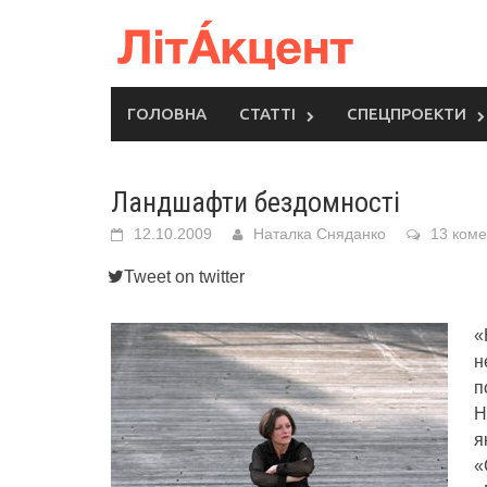
Skip
to
content
ГОЛОВНА
СТАТТІ
СПЕЦПРОЕКТИ
Ландшафти бездомності
12.10.2009
Наталка Сняданко
13 коме
Tweet on twitter
«
н
п
Н
я
«