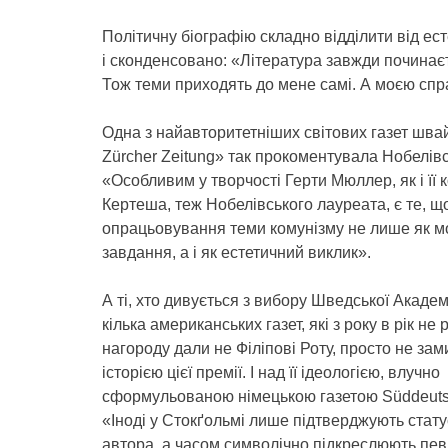
Політичну біографію складно відділити від ес
і сконденсовано: «Література завжди починає
Тож теми приходять до мене самі. А моєю спр
Одна з найавторитетніших світових газет шв
Zürcher Zeitung» так прокоментувала Нобелівс
«Особливим у творчості Герти Мюллер, як і її 
Кертеша, теж Нобелівського лауреата, є те, щ
опрацьовування теми комунізму не лише як 
завдання, а і як естетичний виклик».
А ті, хто дивується з вибору Шведської Академі
кілька американських газет, які з року в рік не
нагороду дали не Філіпові Роту, просто не за
історією цієї премії. І над її ідеологією, влучно
сформульованою німецькою газетою Süddeutsc
«Іноді у Стокґольмі лише підтверджують стату
автора, а часом символічно підкреслюють певн