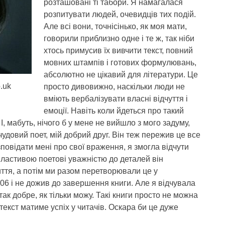
розташовані ті табори. Я намагалася
розпитувати людей, очевидців тих подій.
Але всі вони, точнісінько, як моя мати,
говорили приблизно одне і те ж, так ніби
хтось примусив їх вивчити текст, повний
мовних штампів і готових формулювань,
абсолютно не цікавий для літератури. Це
.uk
просто дивовижно, наскільки люди не
вміють вербалізувати власні відчуття і
емоції. Навіть коли йдеться про такий
 І, мабуть, нічого б у мене не вийшло з мого задуму,
удовий поет, мій добрий друг. Він теж пережив це все
зповідати мені про свої враження, я змогла відчути
З властивою поетові уважністю до деталей він
ття, а потім ми разом перетворювали це у
006 і не дожив до завершення книги. Але я відчувала
ак добре, як тільки можу. Такі книги просто не можна
текст матиме успіх у читачів. Оскара би це дуже