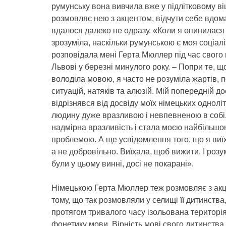
румунську вона вивчила вже у підлітковому віц
розмовляє нею з акцентом, відчути себе вдома 
вдалося далеко не одразу. «Коли я опинилася 
зрозуміла, наскільки румунською є моя соціалі
розповідала мені Герта Мюллер під час свого
Львові у березні минулого року. – Попри те, щ
володіла мовою, я часто не розуміла жартів, 
ситуацій, натяків та алюзій. Мій попередній до
відрізнявся від досвіду моїх німецьких одноліт
людину дуже вразливою і невпевненою в собі.
надмірна вразливість і стала моєю найбільшо
проблемою. А ще усвідомлення того, що я виїх
а не добровільно. Виїхала, щоб вижити. І розу
були у цьому винні, досі не покарані».
Німецькою Герта Мюллер теж розмовляє з акц
тому, що так розмовляли у селищі її дитинства
протягом тривалого часу ізольована територія
фонетику мови. Вірність мові свого дитинства