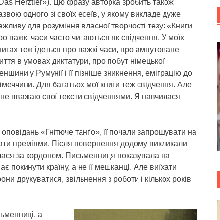
Das Herztier»). Цю фразу авторка зробить також
азвою одного зі своїх есеїв, у якому викладе дуже
ажливу для розуміння власної творчості тезу: «Книги
ро важкі часи часто читаються як свідчення. У моїх
нигах теж ідеться про важкі часи, про ампутоване
иття в умовах диктатури, про побут німецької
еншини у Румунії і її пізніше зникнення, еміграцію до
імеччини. Для багатьох мої книги теж свідчення. Але
 не вважаю свої тексти свідченнями. Я навчилася
ки оповідань «Гнітюче танґо», її почали запрошувати на
увати преміями. Після повернення додому викликали
лася за кордоном. Письменниця показувала на
ає покинути країну, а не її мешканці. Але виїхати
рони друкуватися, звільнення з роботи і кількох років
ьменниці, а