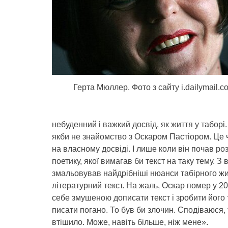
Герта Мюллер. Фото з сайту i.dailymail.co
небуденний і важкий досвід, як життя у таборі.
якби не знайомство з Оскаром Пастіором. Це ч
на власному досвіді. І лише коли він почав ро
поетику, якої вимагав би текст на таку тему. 
змальовував найдрібніші нюанси табірного жи
літературний текст. На жаль, Оскар помер у 2
себе змушеною дописати текст і зробити його т
писати погано. То був би злочин. Сподіваюся, 
втішило. Може, навіть більше, ніж мене».