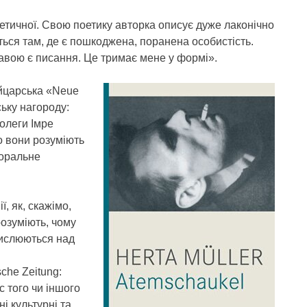
тетичної. Свою поетику авторка описує дуже лаконічно
ться там, де є пошкоджена, поранена особистість.
авою є писання. Це тримає мене у формі».
айцарська «Neue
ьку нагороду:
колеги Імре
о вони розуміють
моральне
ї, як, скажімо,
 розуміють, чому
мислюються над
he Zeitung:
с того чи іншого
і культурні та