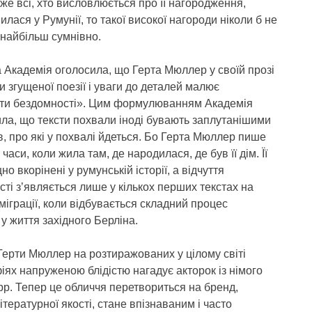
же всі, хто висловлюється про її нагородження,
ася у Румунії, то такої високої нагороди ніколи б не
 найбільш сумнівно.
 Академія оголосила, що Герта Мюллер у своїй прозі
 згущеної поезії і уваги до деталей малює
и бездомності». Цим формулюванням Академія
ла, що тексти похвали іноді бувають заплутанішими
ів, про які у похвалі йдеться. Бо Герта Мюллер пише
 часи, коли жила там, де народилася, де був її дім. Її
но вкорінені у румунській історії, а відчуття
ті з’являється лише у кількох перших текстах на
міграції, коли відбувається складний процес
ї у життя західного Берліна.
Герти Мюллер на розтиражованих у цілому світі
ях напруженою блідістю нагадує акторок із німого
 рр. Тепер це обличчя перетвориться на бренд,
ітературної якості, стане впізнаваним і часто