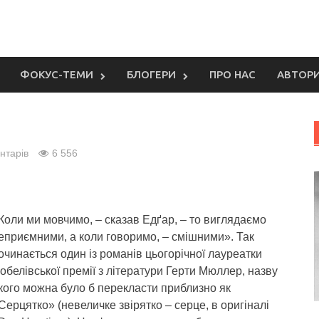
ФОКУС-ТЕМИ
БЛОГЕРИ
ПРО НАС
АВТОР
нтарів
6 556
Коли ми мовчимо, – сказав Едґар, – то виглядаємо
еприємними, а коли говоримо, – смішними».
Так
очинається один із романів цьогорічної лауреатки
обелівської премії з літератури Герти Мюллер, назву
кого можна було б перекласти приблизно як
Серцятко» (невеличке звірятко – серце, в оригіналі