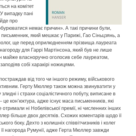
ться на комітет
У випадку пані
 йде про
 обурюватися немає причин». А такі причини були,
 письменник, який мешкає у Парижі, Ґао Сіньцзянь, а
синолог, ще перед оприлюдненням прізвища лауреата
 нагороду для Гаррі Мартінсона, який був не лише
він майже власноручно оголосив себе лауреатом,
заподіяв собі харакірі ножицями.
 постраждав від того чи іншого режиму, військового
єктивним. Герту Мюллер також можна звинуватити у
 злидні і страхи соціалістичного побуту, виписане в
 це кон’юктура, адже існує маса письменників, які
 отримали ні Нобелівської премії, ні численних інших
лер більше двох десятків. Схожих коментарів щодо її
ого боку. Дехто з колишніх співвітчизників і колег
 її нагорода Румунії, адже Герта Мюллер завжди