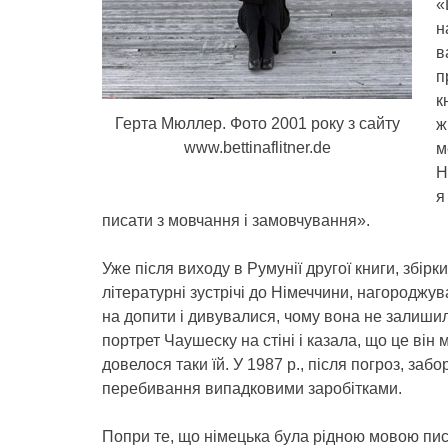
«
н
в
п
к
Герта Мюллер. Фото 2001 року з сайту
ж
www.bettinaflitner.de
м
Н
я
писати з мовчання і замовчування».
Уже після виходу в Румунії другої книги, збір
літературні зустрічі до Німеччини, нагородж
на допити і дивувалися, чому вона не залиши
портрет Чаушеску на стіні і казала, що це він м
довелося таки їй. У 1987 р., після погроз, забо
перебивання випадковими заробітками.
Попри те, що німецька була рідною мовою пис