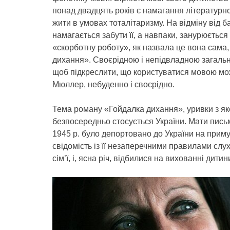
понад двадцять років є намагання літературн
жити в умовах тоталітаризму. На відміну від б
намагається забути її, а навпаки, занурюється
«скорботну роботу», як назвала це вона сама
дихання». Своєрідною і непідвладною загально
щоб підкреслити, що користуватися мовою можн
Мюллер, небуденно і своєрідно.
Тема роману «Гойдалка дихання», уривки з яко
безпосередньо стосується України. Мати письм
1945 р. було депортовано до України на прим
свідомість із її незаперечними правилами слу
сім’ї, і, ясна річ, відбилися на вихованні дитин