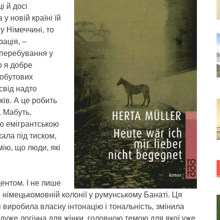
і й досі
у новій країні їй
у Німеччині, то
зація, –
 перебування у
о я добре
побутових
свід надто
ків. А це робить
 Мабуть,
ю емігрантською
ала під тиском,
мію, що люди, які
ентом. І не лише
, німецькомовній колонії у румунському Банаті. Ця
 виробила власну інтонацію і тональність, змінила
 дуже логічна для жінки, головною темою для якої уже