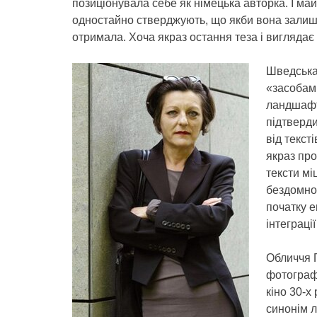
позиціонувала себе як німецька авторка. І май
одностайно стверджують, що якби вона залишил
отримала. Хоча якраз остання теза і виглядає
Шведська
«засобами
ландшафт
підтверди
від текст
якраз про
тексти міц
бездомнос
початку е
інтеграці
Обличчя 
фотографі
кіно 30-х
синонім л