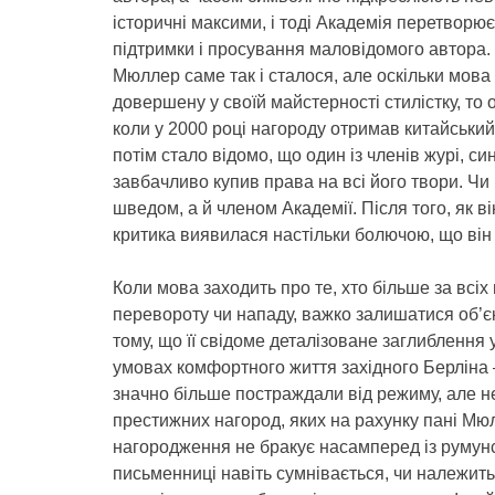
історичні максими, і тоді Академія перетворює
підтримки і просування маловідомого автора. 
Мюллер саме так і сталося, але оскільки мова
довершену у своїй майстерності стилістку, то
коли у 2000 році нагороду отримав китайський
потім стало відомо, що один із членів журі, 
завбачливо купив права на всі його твори. Чи
шведом, а й членом Академії. Після того, як 
критика виявилася настільки болючою, що він 
Коли мова заходить про те, хто більше за всіх
перевороту чи нападу, важко залишатися об’
тому, що її свідоме деталізоване заглиблення у
умовах комфортного життя західного Берліна –
значно більше постраждали від режиму, але не
престижних нагород, яких на рахунку пані Мюл
нагородження не бракує насамперед із румунськ
письменниці навіть сумнівається, чи належить