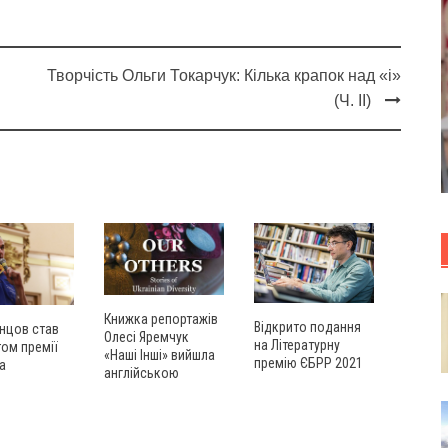
Творчість Ольги Токарчук: Кілька крапок над «і»
(Ч. ІІ)
Книжка репортажів
Відкрито подання
нцов став
Олесі Яремчук
на Літературну
ом премії
«Наші Інші» вийшла
премію ЄБРР 2021
а
англійською