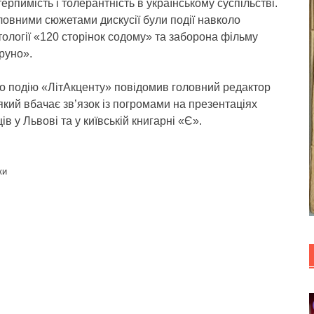
терпимість і толерантність в українському суспільстві.
ловними сюжетами дискусії були події навколо
тології «120 сторінок содому» та заборона фільму
руно».
о подію «ЛітАкценту» повідомив головний редактор
кий вбачає зв’язок із погромами на презентаціях
в у Львові та у київській книгарні «Є».
ки