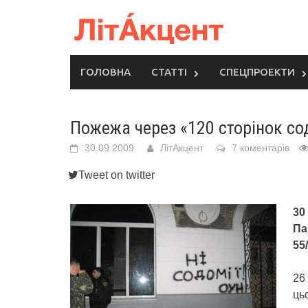
Skip
to
content
ГОЛОВНА
СТАТТІ
СПЕЦПРОЕКТИ
Пожежа через «120 сторінок со
30.09.2009
ЛітАкцент
7 коментарів
Tweet on twitter
30
Па
55/
26
ць