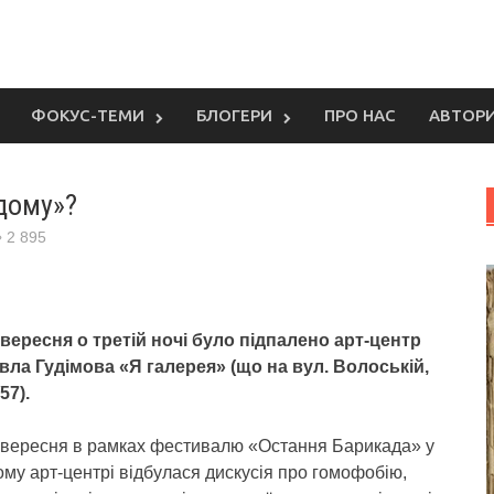
ФОКУС-ТЕМИ
БЛОГЕРИ
ПРО НАС
АВТОР
дому»?
2 895
 вересня о третій ночі було підпалено арт-центр
вла Гудімова «Я галерея» (що на вул. Волоській,
57).
 вересня в рамках фестивалю «Остання Барикада» у
ому арт-центрі відбулася дискусія про гомофобію,