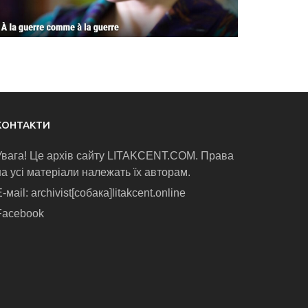
КОНТАКТИ
Увага! Це архів сайту LITAKCENT.COM. Права
на усі матеріали належать їх авторам.
-маіl: archivist[собака]litakcent.online
Facebook