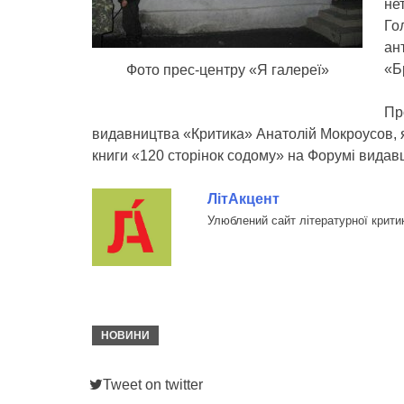
не
Го
ан
«Б
Фото прес-центру «Я галереї»
Пр
видавництва «Критика» Анатолій Мокроусов, я
книги «120 сторінок содому» на Форумі видавці
ЛітАкцент
Улюблений сайт літературної крити
НОВИНИ
Tweet on twitter