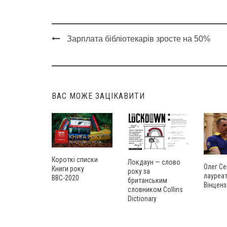
Зарплата бібліотекарів зросте на 50%
Post
navigation
ВАС МОЖЕ ЗАЦІКАВИТИ
Короткі списки
Локдаун — слово
Олег Се
Книги року
року за
лауреат
ВВС-2020
британським
Вінценз
словником Collins
Dictionary