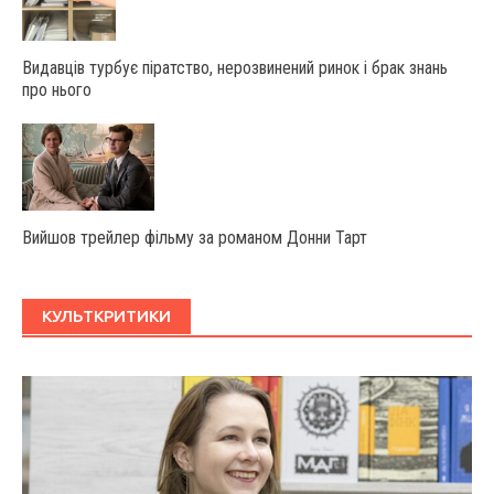
Видавців турбує піратство, нерозвинений ринок і брак знань
про нього
Вийшов трейлер фільму за романом Донни Тарт
КУЛЬТКРИТИКИ