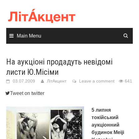
Skip
to
content
Main Menu
На аукціоні продадуть невідомі
листи Ю.Місіми
03.07.2009
ЛітАкцент
Leave a comment
641
Tweet on twitter
5 липня
токійський
аукціонний
будинок Meiji