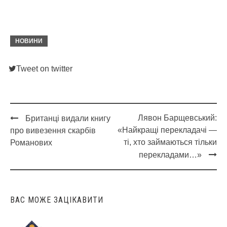
НОВИНИ
Tweet on twitter
Лявон Барщевський:
Британці видали книгу
Post
«Найкращі перекладачі —
про вивезення скарбів
navigation
ті, хто займаються тільки
Романових
перекладами…»
ВАС МОЖЕ ЗАЦІКАВИТИ