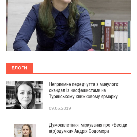
БЛОГИ
Неприємне передчуття з минулого:
скандал із неофашистами на
Туринському книжковому ярмарку
09.05.2019
Думокплетіння: міркування про «Бесіди
п(р)одумки» Андрія Содомори