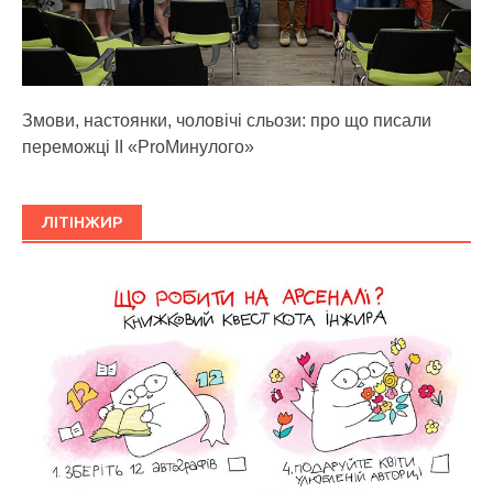
Змови, настоянки, чоловічі сльози: про що писали
переможці ІІ «ProМинулого»
ЛІТІНЖИР