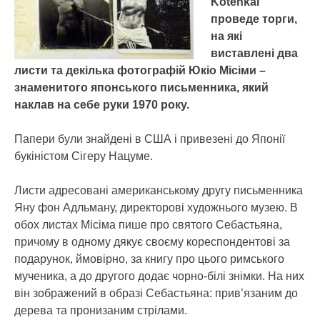
Kotenkai
проведе торги,
на які
виставлені два
листи та декілька фотографій Юкіо Місіми –
знаменитого японського письменника, який
наклав на себе руки 1970 року.
Папери були знайдені в США і привезені до Японії
букіністом Сігеру Нацуме.
Листи адресовані американському другу письменника
Яну фон Адльману, директорові художнього музею. В
обох листах Місіма пише про святого Себастьяна,
причому в одному дякує своєму кореспондентові за
подарунок, ймовірно, за книгу про цього римського
мученика, а до другого додає чорно-білі знімки. На них
він зображений в образі Себастьяна: прив’язаним до
дерева та пронизаним стрілами.