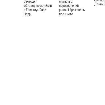
фільму
сьогодні
піратство,
Донни 
обговорюємо «Змій
нерозвинений
з Ессексу» Сари
ринок і брак знань
Перрі
про нього