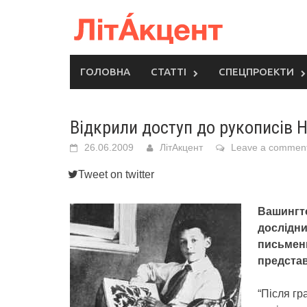
Skip
to
content
ГОЛОВНА
СТАТТІ
СПЕЦПРОЕКТИ
Відкрили доступ до рукописів 
26.06.2009
ЛітАкцент
Leave a commen
Tweet on twitter
Вашингто
дослідни
письмен
представ
“Після гр