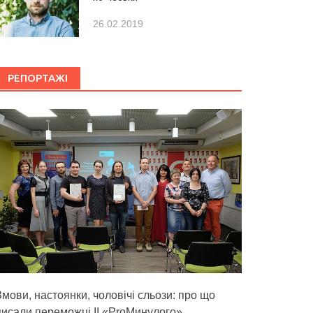
26.02.2019
РЕПОРТАЖІ
Змови, настоянки, чоловічі сльози: про що
писали переможці ІІ «ProМинулого»