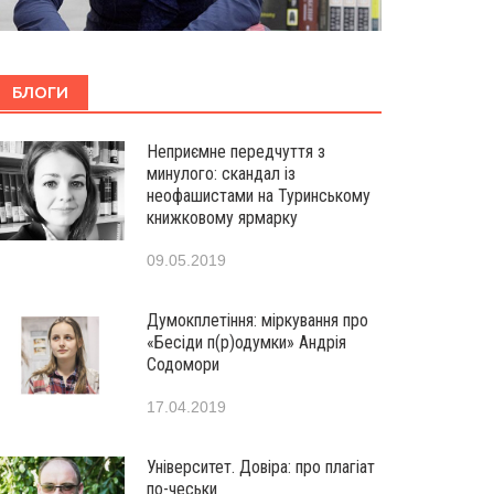
БЛОГИ
Неприємне передчуття з
минулого: скандал із
неофашистами на Туринському
книжковому ярмарку
09.05.2019
Думокплетіння: міркування про
«Бесіди п(р)одумки» Андрія
Содомори
17.04.2019
Університет. Довіра: про плагіат
по-чеськи