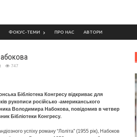
ФОКУС-ТЕМИ
ПРО НАС
АВТОРИ
Набокова
t
747
нська Бібліотека Конгресу відкриває для
ків рукописи російсько -американського
ника Володимира Набокова, повідомив в четвер
ник Бібліотеки Конгресу.
андіозного успіху роману “Лоліта” (1955 рік), Набоков