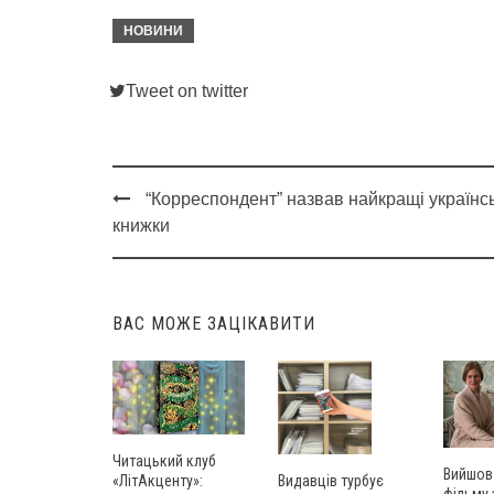
НОВИНИ
Tweet on twitter
“Корреспондент” назвав найкращі українсь
Post
книжки
navigation
ВАС МОЖЕ ЗАЦІКАВИТИ
Читацький клуб
Вийшов
«ЛітАкценту»:
Видавців турбує