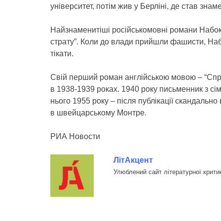
університет, потім жив у Берліні, де став зн
Найзнаменитіші російськомовні романи Набоко
страту”. Коли до влади прийшли фашисти, На
тікати.
Свій перший роман англійською мовою – “Сп
в 1938-1939 роках. 1940 року письменник з с
нього 1955 року – після публікації скандально
в швейцарському Монтре.
РИА Новости
ЛітАкцент
Улюблений сайт літературної крити