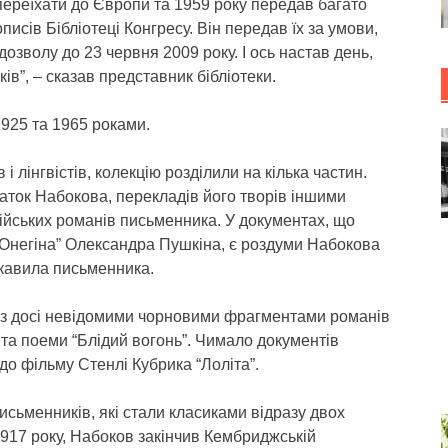
ереїхати до Європи та 1959 року передав багато
описів Бібліотеці Конгресу. Він передав їх за умови,
озволу до 23 червня 2009 року. І ось настав день,
ів”, – сказав представник бібліотеки.
1925 та 1965 роками.
 лінгвістів, колекцію розділили на кілька частин.
таток Набокова, перекладів його творів іншими
осійських романів письменника. У документах, що
 Онегіна” Олександра Пушкіна, є роздуми Набокова
ікавила письменника.
я з досі невідомими чорновими фрагментами романів
 та поеми “Блідий вогонь”. Чимало документів
о фільму Стенлі Кубрика “Лоліта”.
сьменників, які стали класиками відразу двох
 1917 року, Набоков закінчив Кембриджській