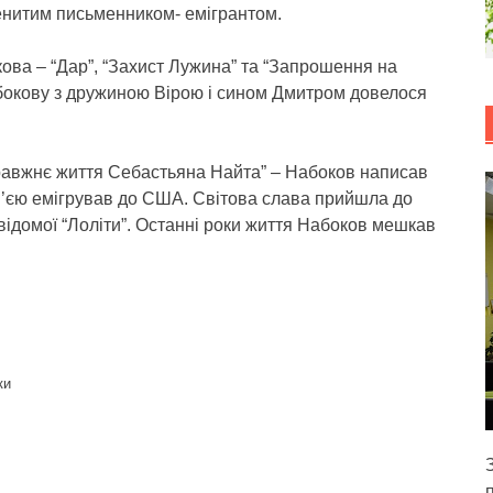
аменитим письменником- емігрантом.
ва – “Дар”, “Захист Лужина” та “Запрошення на
бокову з дружиною Вірою і сином Дмитром довелося
равжнє життя Себастьяна Найта” – Набоков написав
ім’єю емігрував до США. Світова слава прийшла до
 відомої “Лоліти”. Останні роки життя Набоков мешкав
ки