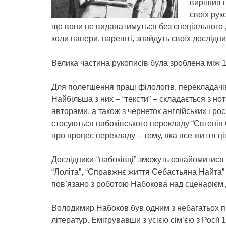
вирішив п
своїх рук
що вони не видаватимуться без спеціального д
коли папери, нарешті, знайдуть своїх дослідник
Велика частина рукописів була зроблена між 
Для полегшення праці філологів, перекладачів і
Найбільша з них – “тексти” – складається з но
авторами, а також з чернеток англійських і р
стосуються набоківського перекладу “Євгенія
про процес перекладу – тему, яка все життя ц
Дослідники-“набоківці” зможуть ознайомитис
“Лоліта”, “Справжнє життя Себастьяна Найта”
пов’язано з роботою Набокова над сценарієм д
Володимир Набоков був одним з небагатьох пи
літератур. Емігрувавши з усією сім’єю з Росії