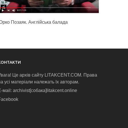
Юрко Позаяк. Англійська балада
КОНТАКТИ
Увага! Це архів сайту LITAKCENT.COM. Права
на усі матеріали належать їх авторам.
-маіl: archivist[собака]litakcent.online
Facebook