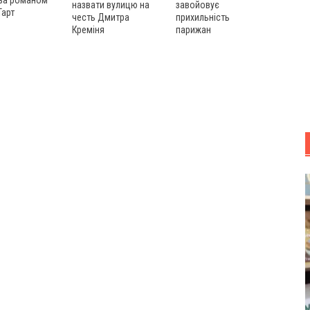
 за романом
назвати вулицю на
завойовує
Тарт
честь Дмитра
прихильність
Креміня
парижан