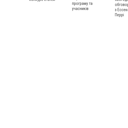
програму та
обгово
учасників
з Ессек
Перрі