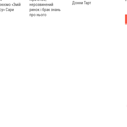
Донни Тарт
рюємо «Змій
нерозвинений
су» Сари
ринок і брак знань
про нього