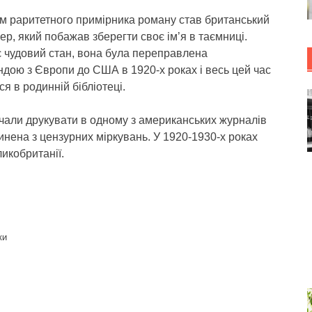
м раритетного примірника роману став британський
ер, який побажав зберегти своє ім’я в таємниці.
є чудовий стан, вона була переправлена
дою з Європи до США в 1920-х роках і весь цей час
ся в родинній бібліотеці.
очали друкувати в одному з американських журналів
инена з цензурних міркувань. У 1920-1930-х роках
икобританії.
ки