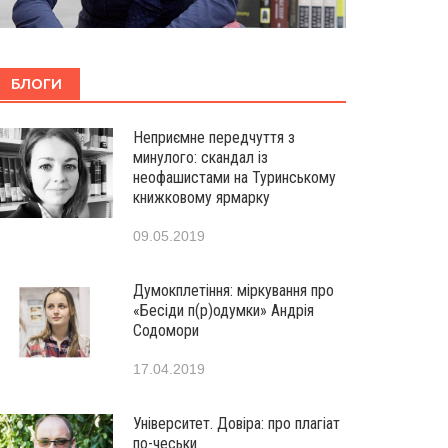
БЛОГИ
Неприємне передчуття з
минулого: скандал із
неофашистами на Туринському
книжковому ярмарку
09.05.2019
Думокплетіння: міркування про
«Бесіди п(р)одумки» Андрія
Содомори
17.04.2019
Університет. Довіра: про плагіат
по-чеськи