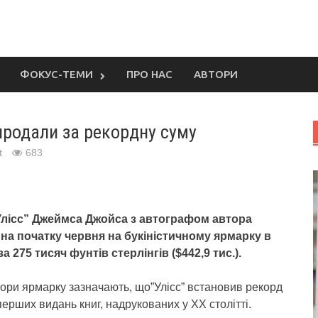
ФОКУС-ТЕМИ
ПРО НАС
АВТОРИ
продали за рекордну суму
t
683
лісс” Джеймса Джойса з автографом автора
на початку червня на букіністичному ярмарку в
а 275 тисяч фунтів стерлінгів ($442,9 тис.).
ори ярмарку зазначають, що”Улісс” встановив рекорд
перших видань книг, надрукованих у XX столітті.