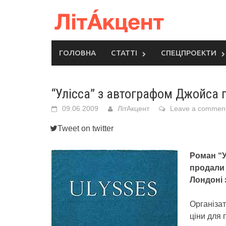
Skip
to
content
ГОЛОВНА
СТАТТІ
СПЕЦПРОЕКТИ
“Улісса” з автографом Джойса 
09.06.2009
ЛітАкцент
Leave a commen
Tweet on twitter
Роман “У
продали 
Лондоні з
Організат
ціни для 