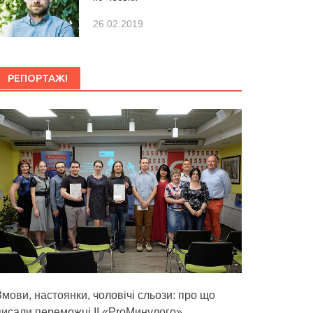
26.02.2019
РЕПОРТАЖІ
Змови, настоянки, чоловічі сльози: про що
писали переможці ІІ «ProМинулого»