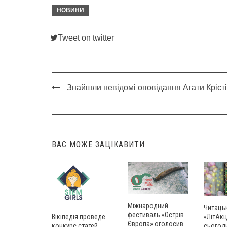
НОВИНИ
Tweet on twitter
Знайшли невідомі оповідання Агати Крісті
Post
navigation
ВАС МОЖЕ ЗАЦІКАВИТИ
Міжнародний
Читаць
фестиваль «Острів
Вікіпедія проведе
«ЛітАкц
Європа» оголосив
конкурс статей
сьогод