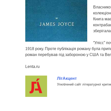
Власнико
колекціон
Книга ма
контрабан
зберігала
“Улісс” п
1918 року. Проте публікація роману була прип
роман перебував під забороною у США та Вел
Lenta.ru
ЛітАкцент
Улюблений сайт літературної крити