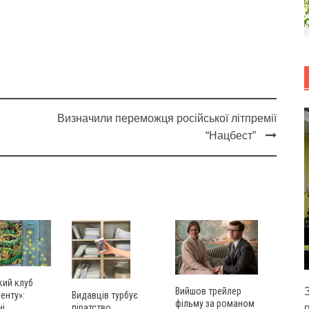
Визначили переможця російської літпремії
“Нацбест”
кий клуб
Вийшов трейлер
енту»:
Видавців турбує
фільму за романом
ні
піратство,