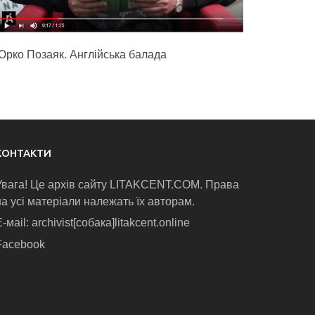
Юрко Позаяк. Англійська балада
КОНТАКТИ
Увага! Це архів сайту LITAKCENT.COM. Права
на усі матеріали належать їх авторам.
-маіl: archivist[собака]litakcent.online
Facebook