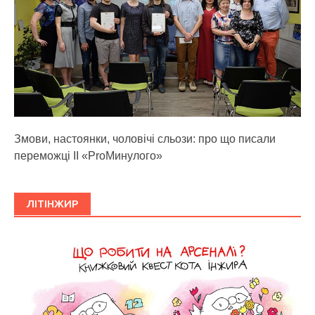
Змови, настоянки, чоловічі сльози: про що писали
переможці ІІ «ProМинулого»
ЛІТІНЖИР