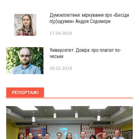
Думокплетіння: міркування про «Бесіди
п(р)одумки» Андрія Содомори
17.04.2019
Університет. Довіра: про плагіат по-
чеськи
26.02.2019
РЕПОРТАЖІ