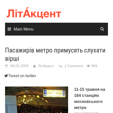
Skip
to
content
Main Menu
Пасажирів метро примусять слухати
вірші
08.05.2009
ЛітАкцент
1 Comment
989
Tweet on twitter
11-15 травня на
164 станціях
московського
метро