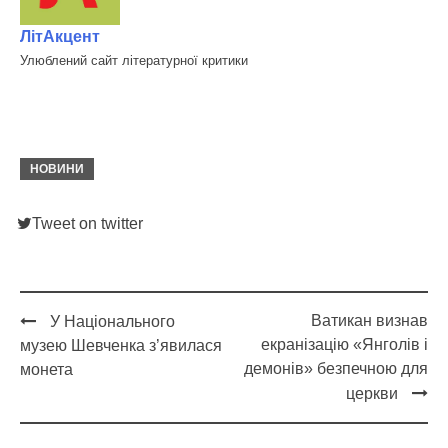
ЛітАкцент
Улюблений сайт літературної критики
НОВИНИ
Tweet on twitter
Ватикан визнав
У Національного
Post
екранізацію «Янголів і
музею Шевченка з’явилася
navigation
демонів» безпечною для
монета
церкви