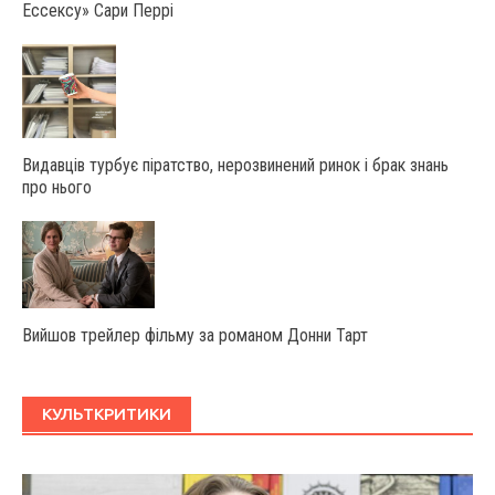
Ессексу» Сари Перрі
Видавців турбує піратство, нерозвинений ринок і брак знань
про нього
Вийшов трейлер фільму за романом Донни Тарт
КУЛЬТКРИТИКИ