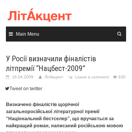
Skip
to
content
Main Menu
У Росії визначили фіналістів
літпремії “Нацбест-2009”
16.04.2009
ЛітАкцент
Leave a comment
630
Tweet on twitter
Визначено фіналістів щорічної
загальноросійської літературної премії
“Національний бестселер”, що вручається за
найкращий роман, написаний російською мовою