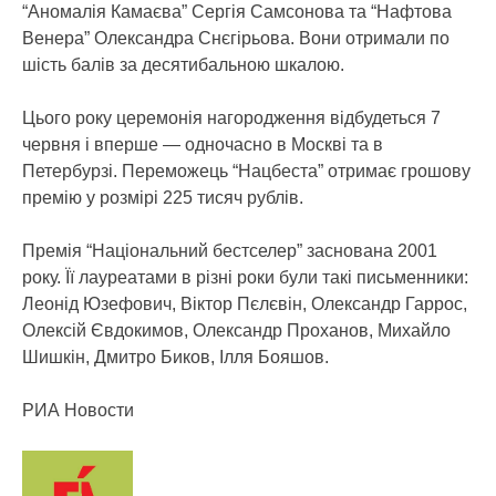
“Аномалія Камаєва” Сергія Самсонова та “Нафтова
Венера” Олександра Снєгірьова. Вони отримали по
шість балів за десятибальною шкалою.
Цього року церемонія нагородження відбудеться 7
червня і вперше — одночасно в Москві та в
Петербурзі. Переможець “Нацбеста” отримає грошову
премію у розмірі 225 тисяч рублів.
Премія “Національний бестселер” заснована 2001
року. Її лауреатами в різні роки були такі письменники:
Леонід Юзефович, Віктор Пєлєвін, Олександр Гаррос,
Олексій Євдокимов, Олександр Проханов, Михайло
Шишкін, Дмитро Биков, Ілля Бояшов.
РИА Новости