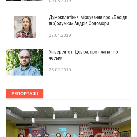
09.05.2019
Думокплетіння: міркування про «Бесіди
п(р)одумки» Андрія Содомори
17.04.2019
Університет. Довіра: про плагіат по-
чеськи
26.02.2019
РЕПОРТАЖІ