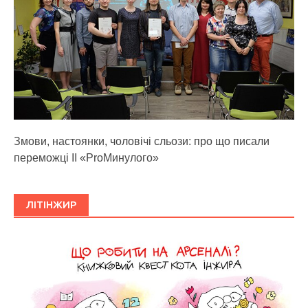
Змови, настоянки, чоловічі сльози: про що писали
переможці ІІ «ProМинулого»
ЛІТІНЖИР