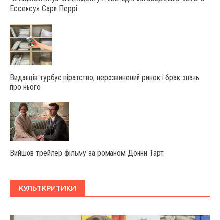
Ессексу» Сари Перрі
Видавців турбує піратство, нерозвинений ринок і брак знань
про нього
Вийшов трейлер фільму за романом Донни Тарт
КУЛЬТКРИТИКИ