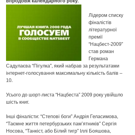
впродовж календарного року.
Лідером списку
фіналістів
літературної
премії
“Нацбест-2009”
став роман
Германа
Садулаєва “Пігулка”, який набрав за результатами
інтернет-голосування максимальну кількість балів –
10.
Усього до шорт-листа “Нацбеста” 2009 року увійшло
шість книг.
Інші фіналісти: “Степові боги” Андрія Геласимова,
“Таємне життя петербурзьких пам’ятників” Сергія
Носова, “Танкіст, або Білий тигр” Іллі Бояшова,