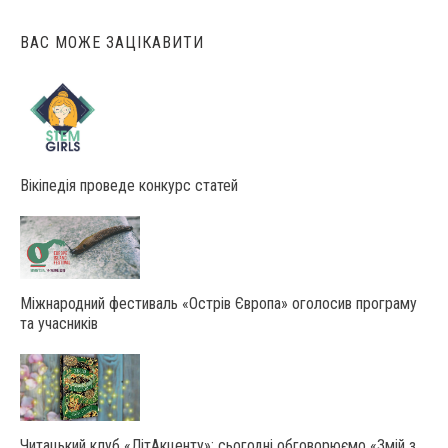
ВАС МОЖЕ ЗАЦІКАВИТИ
Вікіпедія проведе конкурс статей
Міжнародний фестиваль «Острів Європа» оголосив програму
та учасників
Читацький клуб «ЛітАкценту»: сьогодні обговорюємо «Змій з