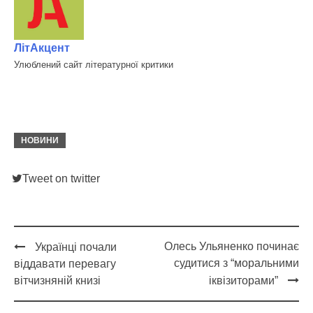
ЛітАкцент
Улюблений сайт літературної критики
НОВИНИ
Tweet on twitter
Олесь Ульяненко починає
Українці почали
Post
судитися з “моральними
віддавати перевагу
navigation
вітчизняній книзі
іквізиторами”