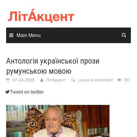
Skip
to
content
Main Menu
Антологія української прози
румунською мовою
07.04.2009
ЛітАкцент
Leave a comment
787
Tweet on twitter