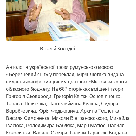
Віталій Колодій
Антологія української прози румунською мовою
«Березневий сніг» у перекладі Мірчі Лютика видана
видавничо-інформаційним центром «Місто» за кошти
обласного бюджету. На 687 сторінках вміщені твори
Григорія Сковороди, Григорія Квітки-Основ’яненка,
Тараса Шевченка, Пантелеймона Куліша, Сидора
Воробкевича, Юрія Федьковича, Архипа Тесленка,
Василя Симоненка, Миколи Вінграновського, Михайла
Івасюка, Володимира Бабляка, Марії Матіос, Василя
Кожелянка, Василя Скляра, Галини Тарасюк, Богдана