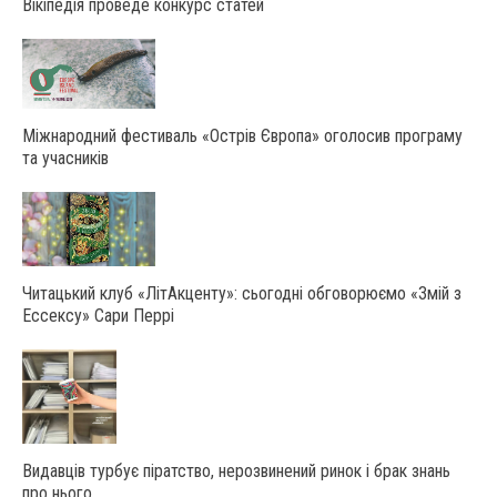
Вікіпедія проведе конкурс статей
Міжнародний фестиваль «Острів Європа» оголосив програму
та учасників
Читацький клуб «ЛітАкценту»: сьогодні обговорюємо «Змій з
Ессексу» Сари Перрі
Видавців турбує піратство, нерозвинений ринок і брак знань
про нього