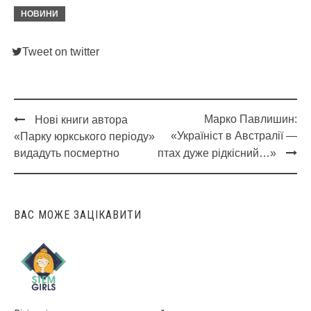
НОВИНИ
Tweet on twitter
Марко Павлишин:
Нові книги автора
Post
«Україніст в Австралії —
«Парку юркського періоду»
navigation
видадуть посмертно
птах дуже рідкісний…»
ВАС МОЖЕ ЗАЦІКАВИТИ