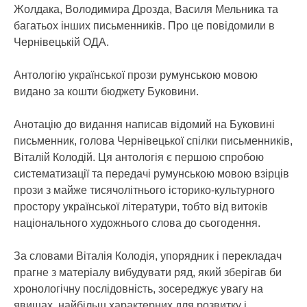
Жолдака, Володимира Дрозда, Василя Мельника та
багатьох інших письменників. Про це повідомили в
Чернівецькій ОДА.
Антологію української прози румунською мовою
видано за кошти бюджету Буковини.
Анотацію до видання написав відомий на Буковині
письменник, голова Чернівецької спілки письменників,
Віталій Колодій. Ця антологія є першою спробою
систематизації та передачі румунською мовою взірців
прози з майже тисячолітнього історико-культурного
простору української літератури, тобто від витоків
національного художнього слова до сьогодення.
За словами Віталія Колодія, упорядник і перекладач
прагне з матеріалу вибудувати ряд, який зберігав би
хронологічну послідовність, зосереджує увагу на
явищах, найбільш характерних для розвитку і