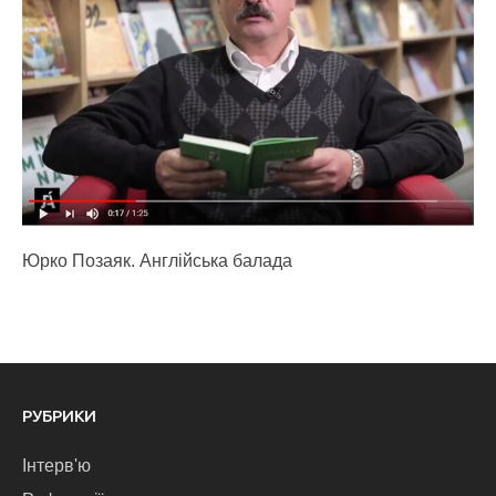
Юрко Позаяк. Англійська балада
РУБРИКИ
Інтерв'ю