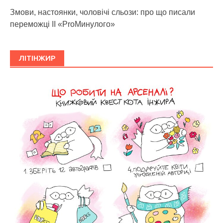
Змови, настоянки, чоловічі сльози: про що писали
переможці ІІ «ProМинулого»
ЛІТІНЖИР