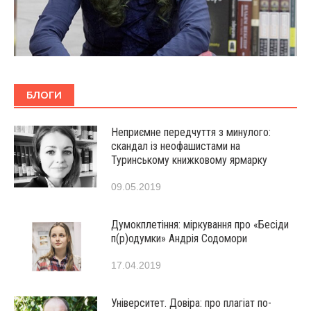
БЛОГИ
Неприємне передчуття з минулого:
скандал із неофашистами на
Туринському книжковому ярмарку
09.05.2019
Думокплетіння: міркування про «Бесіди
п(р)одумки» Андрія Содомори
17.04.2019
Університет. Довіра: про плагіат по-