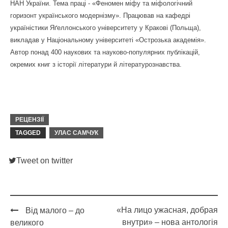
НАН України. Тема праці - «Феномен міфу та міфологічний
горизонт українського модернізму». Працював на кафедрі
україністики Яґеллонського університету у Кракові (Польща),
викладав у Національному університеті «Острозька академія».
Автор понад 400 наукових та науково-популярних публікацій,
окремих книг з історії літератури й літературознавства.
РЕЦЕНЗІЇ
TAGGED
УЛАС САМЧУК
Tweet on twitter
«На лицо ужасная, добрая
Від малого – до
Post
внутри» – нова антологія
великого