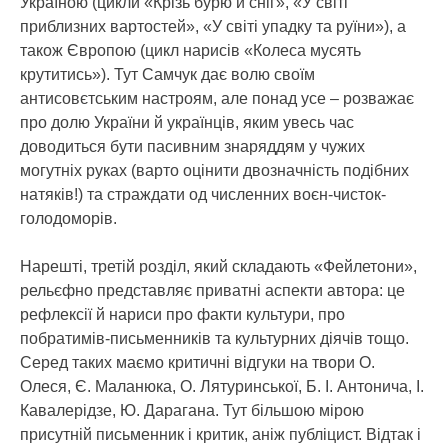
Україною (цикли «Крізь бурю й сніг», «У світі
приблизних вартостей», «У світі упадку та руїни»), а
також Європою (цикл нарисів «Колеса мусять
крутитись»). Тут Самчук дає волю своїм
антисовєтським настроям, але понад усе – розважає
про долю України й українців, яким увесь час
доводиться бути пасивним знаряддям у чужих
могутніх руках (варто оцінити двозначність подібних
натяків!) та страждати од численних воєн-чисток-
голодоморів.
Нарешті, третій розділ, який складають «Фейлетони»,
рельєфно представляє приватні аспекти автора: це
рефлексії й нариси про факти культури, про
побратимів-письменників та культурних діячів тощо.
Серед таких маємо критичні відгуки на твори О.
Олеся, Є. Маланюка, О. Лятуринської, Б. І. Антонича, І.
Кавалерідзе, Ю. Дарагана. Тут більшою мірою
присутній письменник і критик, аніж публіцист. Відтак і