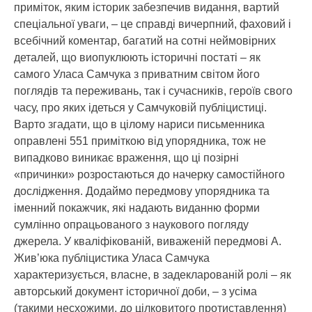
приміток, яким історик забезпечив видання, вартий
спеціальної уваги, – це справді вичерпний, фаховий і
всебічний коментар, багатий на сотні неймовірних
деталей, що виопуклюють історичні постаті – як
самого Уласа Самчука з приватним світом його
поглядів та переживань, так і сучасників, героїв свого
часу, про яких ідеться у Самчуковій публіцистиці.
Варто згадати, що в цілому нариси письменника
оправлені 551 приміткою від упорядника, тож не
випадково виникає враження, що ці позірні
«причинки» розростаються до начерку самостійного
дослідження. Додаймо передмову упорядника та
іменний покажчик, які надають виданню форми
сумлінно опрацьованого з наукового погляду
джерела. У кваліфікованій, виваженій передмові А.
Жив’юка публіцистика Уласа Самчука
характеризується, власне, в задекларованій ролі – як
авторський документ історичної доби, – з усіма
(такими несхожими, до цілковитого протиставлення)