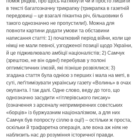
поміж рядків, про щось натякнути чи й просто лишити
в тексті багатозначну трикрапку (трикрапка в газетній
передовиці – це взагалі пікантна річ, більшовики б
такого однозначно не пропустили!). Можна для
повноти картини додати умови та обставини
написання статті: 1) початковий період війни, коли ще
німці не мали певної, узгодженої позиції щодо України,
й це підживлювало амбіції націоналістів; 2) Самчук
(зрештою, не він один!) перебував у полоні
оптимістичних ілюзій, які пізніше розвіялися; 3)
згадана стаття була однією з перших і мала на меті, в
суті, леґітимізувати українську газету «Волинь» в очах
окупанта. І так далі. Одне слово, веду до того, що
однозначно засудити «гітлерівського писаку»
(означення з арсеналу непримиренних совєтських
«борців» із буржуазним націоналізмом, а для них
Самчук був попросту сіллю в оці!) – остільки ж проста,
оскільки й трафаретна операція, але вона аж ніяк не
наблизить нас до розуміння історичної правди.