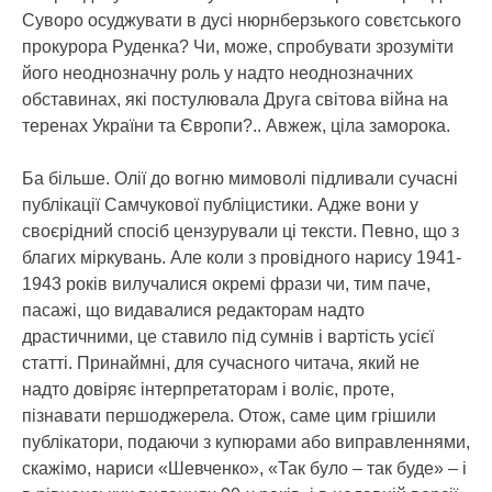
Суворо осуджувати в дусі нюрнберзького совєтського
прокурора Руденка? Чи, може, спробувати зрозуміти
його неоднозначну роль у надто неоднозначних
обставинах, які постулювала Друга світова війна на
теренах України та Європи?.. Авжеж, ціла заморока.
Ба більше. Олії до вогню мимоволі підливали сучасні
публікації Самчукової публіцистики. Адже вони у
своєрідний спосіб цензурували ці тексти. Певно, що з
благих міркувань. Але коли з провідного нарису 1941-
1943 років вилучалися окремі фрази чи, тим паче,
пасажі, що видавалися редакторам надто
драстичними, це ставило під сумнів і вартість усієї
статті. Принаймні, для сучасного читача, який не
надто довіряє інтерпретаторам і воліє, проте,
пізнавати першоджерела. Отож, саме цим грішили
публікатори, подаючи з купюрами або виправленнями,
скажімо, нариси «Шевченко», «Так було – так буде» – і