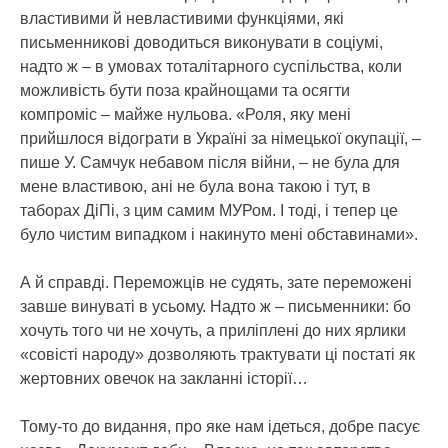
властивими й невластивими функціями, які
письменникові доводиться виконувати в соціумі,
надто ж – в умовах тоталітарного суспільства, коли
можливість бути поза крайнощами та осягти
компроміс – майже нульова. «Роля, яку мені
прийшлося відограти в Україні за німецької окупації, –
пише У. Самчук небавом після війни, – не була для
мене властивою, ані не була вона такою і тут, в
таборах ДіПі, з цим самим МУРом. І тоді, і тепер це
було чистим випадком і накинуто мені обставинами».
А й справді. Переможців не судять, зате переможені
завше винуваті в усьому. Надто ж – письменники: бо
хочуть того чи не хочуть, а приліплені до них ярлики
«совісті народу» дозволяють трактувати ці постаті як
жертовних овечок на закланні історії…
Тому-то до видання, про яке нам ідеться, добре пасує