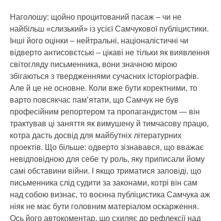
Наголошу: щойно процитований пасаж – чи не
найбільш «слизький» із усієї Самчукової публіцистики.
Інші його оцінки – нейтральні, націоналістичні чи
відверто антисовєтські – цікаві не тільки як виявлення
світогляду письменника, вони значною мірою
збігаються з твердженнями сучасних історіографів.
Але й це не основне. Коли вже бути коректними, то
варто повсякчас пам’ятати, що Самчук не був
професійним репортером та пропагандистом — він
трактував ці заняття як вимушену й тимчасову працю,
котра дасть досвід для майбутніх літературних
проектів. Що більше: одверто зізнавався, що вважає
невідповідною для себе ту роль, яку приписали йому
самі обставини війни. І якщо триматися заповіді, що
письменника слід судити за законами, котрі він сам
над собою визнає, то воєнна публіцистика Самчука аж
ніяк не має бути головним матеріалом оскарження.
Ось його автокоментар, що схиляє до рефлексії над