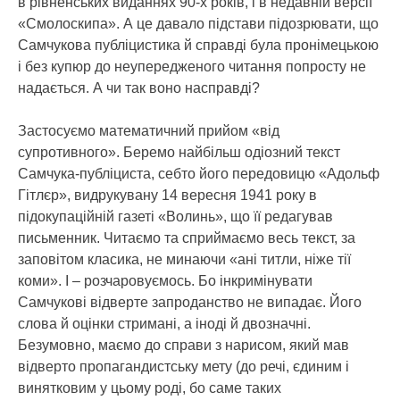
в рівненських виданнях 90-х років, і в недавній версії
«Смолоскипа». А це давало підстави підозрювати, що
Самчукова публіцистика й справді була пронімецькою
і без купюр до неупередженого читання попросту не
надається. А чи так воно насправді?
Застосуємо математичний прийом «від
супротивного». Беремо найбільш одіозний текст
Самчука-публіциста, себто його передовицю «Адольф
Гітлєр», видрукувану 14 вересня 1941 року в
підокупаційній газеті «Волинь», що її редагував
письменник. Читаємо та сприймаємо весь текст, за
заповітом класика, не минаючи «ані титли, ніже тії
коми». І – розчаровуємось. Бо інкримінувати
Самчукові відверте запроданство не випадає. Його
слова й оцінки стримані, а іноді й двозначні.
Безумовно, маємо до справи з нарисом, який мав
відверто пропагандистську мету (до речі, єдиним і
винятковим у цьому роді, бо саме таких