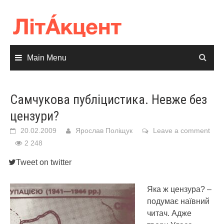
Skip
to
content
Main Menu
Самчукова публіцистика. Невже без
цензури?
20.02.2009
Ярослав Поліщук
Leave a comment
2 248
Tweet on twitter
Яка ж цензура? –
подумає наївний
читач. Адже