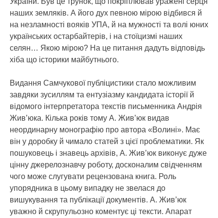
України. Був це трунок, що покріплював уражені серця
наших земляків. А його дух певною мірою відбився й
на незламності вояків УПА, й на мужності та волі юних
українських остарбайтерів, і на стоїцизмі наших
селян… Якою мірою? На це питання дадуть відповідь
хіба що історики майбутнього.
Видання Самчукової публіцистики стало можливим
завдяки зусиллям та ентузіазму кандидата історії й
відомого інтерпретатора текстів письменника Андрія
Жив’юка. Кілька років тому А. Жив’юк видав
неординарну монографію про автора «Волині». Має
він у доробку й чимало статей з цієї проблематики. Як
пошуковець і знавець архівів, А. Жив’юк виконує дуже
цінну джерелознавчу роботу, досконалим свідченням
чого може слугувати рецензована книга. Роль
упорядника в цьому випадку не звелася до
вишукування та публікації документів. А. Жив’юк
уважно й скрупульозно коментує ці тексти. Апарат