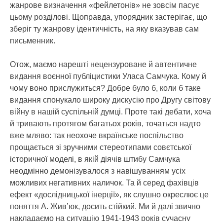
жанрове визначення «фейлетонів» не зовсім пасує
цьому розділові. Щоправда, упорядник застерігає, що
зберіг ту жанрову ідентичність, на яку вказував сам
письменник.
Отож, маємо нарешті нецензуроване й автентичне
видання воєнної публіцистики Уласа Самчука. Кому й
чому воно прислужиться? Добре було б, коли б таке
видання спонукало широку дискусію про Другу світову
війну в нашій суспільній думці. Проте такі дебати, хоча
й тривають протягом багатьох років, точаться надто
вже мляво: так неохоче вкраїнське поспільство
прощається зі зручними стереотипами совєтської
історичної моделі, в якій діячів штибу Самчука
неодмінно демонізувалося з навішуванням усіх
можливих негативних наличок. Та й серед фахівців
ефект «дослідницької інерції», як слушно окреслює це
поняття А. Жив’юк, досить стійкий. Ми й далі звично
накладаємо на ситуацію 1941-1943 років сучасну