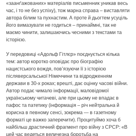
«заанґажованих» матеріалів письменник уникав весь
час, і то не без успіху), тож марна справа – виставляти
автора білим та пухнастим. А проте й дьогтем усуціль
його вимазувати не годиться – принаймні, так не
маємо чинити, залишаючись чесними з текстами та
історією.
У передовиці «Адольф Гітлєр» поєднується кілька
тем: автор коротко оповідає про біографію
нацистського вождя, пов’язуючи її з історією
післяверсальської Німеччини та відродженням
держави в 30-х роках; врешті, дає оцінку часові війни.
Автор подає чимало інформації, маловідомої
українському читачеві, але при цьому не впадає в
пафос та патетику (інформація – річ нейтральна й
корисна в певному сенсі, зокрема — в газетному
форматі це важко заперечити). Процитуймо хоча б
найбільш драстичний фрагмент про війну з СРСР: «В
цей час ведеться величезна боротьба на