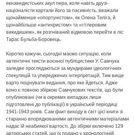
екнаведистських акул пера, коли навіть друзі-
націоналісти картали його за пасивність, вважали
щонайменше «опортуністом», як Олена Теліга, й
щонайбільше «антихристом» та «гітлеровим
викидишем», як розгніваний відмовою перейти в ліс
Тарас Бульба-Боровець.
Коротко кажучи, сьогодні маємо ситуацію, коли
автентичні тексти воєнної публіцистики У. Самчука
заледве проглядаються за мундирами ідеологічних
спекуляцій та упереджених інтерпретацій. Тим вище
варто поцінувати видання, про яке йдеться. Адже
воно є повною збіркою Самчукових текстів, що були
опубліковані (чи в окремих випадках лише
підготовлені до публікації) в українській періодиці
1941-1943 років. Сам факт виходу в світ цієї книги зі
старанно впорядкованими автентичними матеріалами
надає їй неабиякої вартості. До збірки включено 129
авторських статей, що їх подано у хронологічній