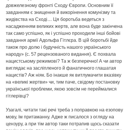
довжелезному фронті Сходу Європи. Основним її
завданням є знищення й викорінення комунізму та
жидівства на Сході… Ця боротьба ведеться з
насадженням великих жертв, але вона буде закінчена
так само успішно, як і успішно проходили інші бойові
завдання армії Адольфа Гітлєра. В цій боротьбі йде
також про долю і будучність нашого українського
народу» (с. 57 рецензованого видання). Є похвала
нацистському режимові? Та ж безперечно! А чи автор
виглядає на засліпленого й фанатичного глашатая
нацистів? Аж ніяк. Бо інакше як витлумачити вказівку
на «великі жертви» чи, тим паче, свідому постановку
української проблеми, якою зовсім не переймалися
гітлерівці?
Узагалі, читати такі речі треба з поправкою на езопову
мову, їм притаманну. Адже ж писалося з огляду на
цензуру, а при тім автор таки потрапив щось сказати