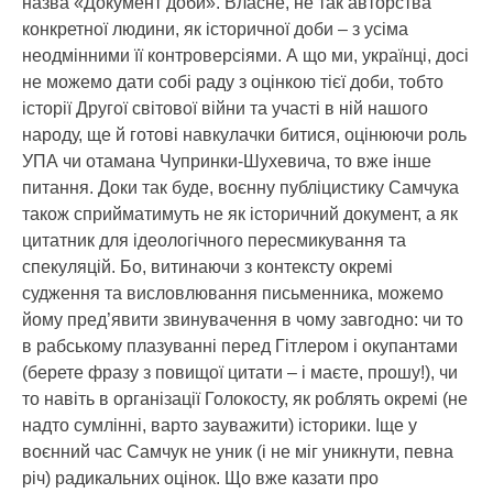
назва «Документ доби». Власне, не так авторства
конкретної людини, як історичної доби – з усіма
неодмінними її контроверсіями. А що ми, українці, досі
не можемо дати собі раду з оцінкою тієї доби, тобто
історії Другої світової війни та участі в ній нашого
народу, ще й готові навкулачки битися, оцінюючи роль
УПА чи отамана Чупринки-Шухевича, то вже інше
питання. Доки так буде, воєнну публіцистику Самчука
також сприйматимуть не як історичний документ, а як
цитатник для ідеологічного пересмикування та
спекуляцій. Бо, витинаючи з контексту окремі
судження та висловлювання письменника, можемо
йому пред’явити звинувачення в чому завгодно: чи то
в рабському плазуванні перед Гітлером і окупантами
(берете фразу з повищої цитати – і маєте, прошу!), чи
то навіть в організації Голокосту, як роблять окремі (не
надто сумлінні, варто зауважити) історики. Іще у
воєнний час Самчук не уник (і не міг уникнути, певна
річ) радикальних оцінок. Що вже казати про