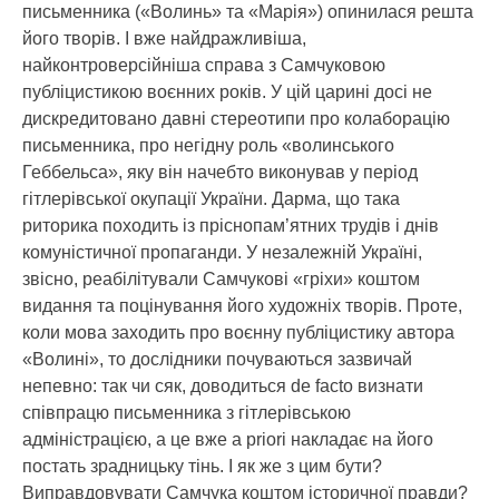
письменника («Волинь» та «Марія») опинилася решта
його творів. І вже найдражливіша,
найконтроверсійніша справа з Самчуковою
публіцистикою воєнних років. У цій царині досі не
дискредитовано давні стереотипи про колаборацію
письменника, про негідну роль «волинського
Геббельса», яку він начебто виконував у період
гітлерівської окупації України. Дарма, що така
риторика походить із пріснопам’ятних трудів і днів
комуністичної пропаганди. У незалежній Україні,
звісно, реабілітували Самчукові «гріхи» коштом
видання та поцінування його художніх творів. Проте,
коли мова заходить про воєнну публіцистику автора
«Волині», то дослідники почуваються зазвичай
непевно: так чи сяк, доводиться de facto визнати
співпрацю письменника з гітлерівською
адміністрацією, а це вже a priori накладає на його
постать зрадницьку тінь. І як же з цим бути?
Виправдовувати Самчука коштом історичної правди?