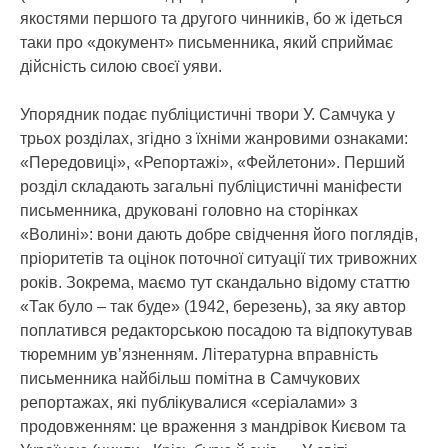
якостями першого та другого чинників, бо ж ідеться
таки про «документ» письменника, який сприймає
дійсність силою своєї уяви.
Упорядник подає публіцистичні твори У. Самчука у
трьох розділах, згідно з їхніми жанровими ознаками:
«Передовиці», «Репортажі», «Фейлетони». Перший
розділ складають загальні публіцистичні маніфести
письменника, друковані головно на сторінках
«Волині»: вони дають добре свідчення його поглядів,
пріоритетів та оцінок поточної ситуації тих тривожних
років. Зокрема, маємо тут скандально відому статтю
«Так було – так буде» (1942, березень), за яку автор
поплатився редакторською посадою та відпокутував
тюремним ув’язненням. Літературна вправність
письменника найбільш помітна в Самчукових
репортажах, які публікувалися «серіалами» з
продовженням: це враження з мандрівок Києвом та