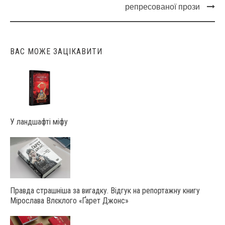
navigation
репресованої прози
ВАС МОЖЕ ЗАЦІКАВИТИ
У ландшафті міфу
Правда страшніша за вигадку. Відгук на репортажну книгу
Мірослава Влєклого «Ґарет Джонс»