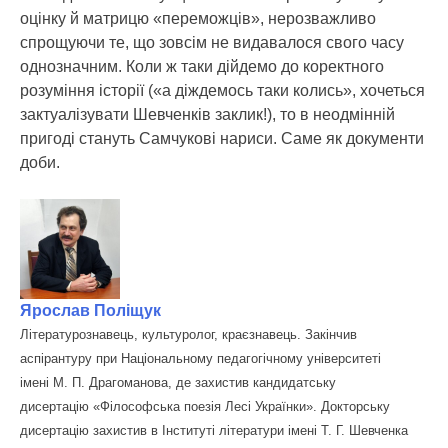
оцінку й матрицю «переможців», нерозважливо
спрощуючи те, що зовсім не видавалося свого часу
однозначним. Коли ж таки дійдемо до коректного
розуміння історії («а діждемось таки колись», хочеться
зактуалізувати Шевченків заклик!), то в неодмінній
пригоді стануть Самчукові нариси. Саме як документи
доби.
Ярослав Поліщук
Літературознавець, культуролог, краєзнавець. Закінчив
аспірантуру при Національному педагогічному університеті
імені М. П. Драгоманова, де захистив кандидатську
дисертацію «Філософська поезія Лесі Українки». Докторську
дисертацію захистив в Інституті літератури імені Т. Г. Шевченка