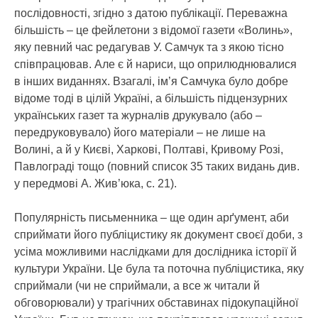
послідовності, згідно з датою публікації. Переважна
більшість – це фейлетони з відомої газети «Волинь»,
яку певний час редагував У. Самчук та з якою тісно
співпрацював. Але є й нариси, що оприлюднювалися
в інших виданнях. Взагалі, ім’я Самчука було добре
відоме тоді в цілій Україні, а більшість підцензурних
українських газет та журналів друкувало (або –
передруковувало) його матеріали – не лише на
Волині, а й у Києві, Харкові, Полтаві, Кривому Розі,
Павлограді тощо (повний список 35 таких видань див.
у передмові А. Жив’юка, с. 21).
Популярність письменника – ще один арґумент, аби
сприймати його публіцистику як документ своєї доби, з
усіма можливими наслідками для дослідника історії й
культури України. Це була та поточна публіцистика, яку
сприймали (чи не сприймали, а все ж читали й
обговорювали) у трагічних обставинах підокупаційної