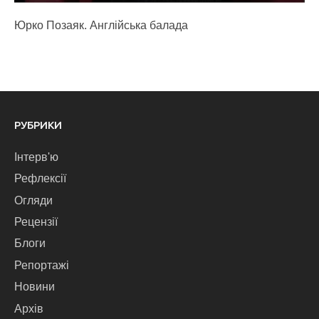
Юрко Позаяк. Англійська балада
РУБРИКИ
Інтерв'ю
Рефлексії
Огляди
Рецензії
Блоги
Репортажі
Новини
Архів