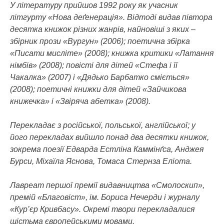
У літературу прийшов 1992 року як учасник
літгурту «Нова деґенерація». Відтоді видав півтора
десятка книжок різних жанрів, найновіші з яких –
збірник прози «Вургун» (2006); поетична збірка
«Писати мисліте» (2008); книжка критики «Латання
німбів» (2008); повісті для дітей «Стефа і її
Чакалка» (2007) і «Дядько Барбатко сміється»
(2008); поетичні книжки для дітей «Зайчикова
книжечка» і «Звіряча абетка» (2008).
Перекладає з російської, польської, англійської; у
його перекладах вийшло понад два десятки книжок,
зокрема поезії Едварда Естліна Каммінґса, Анджея
Бурси, Міхаїла Яснова, Томаса Стернза Еліота.
Лавреат першої премії видавництва «Смолоскип»,
премій «Благовіст», ім. Бориса Нечерди і журналу
«Кур’єр Кривбасу». Окремі твори перекладалися
шістьма європейськими мовами.