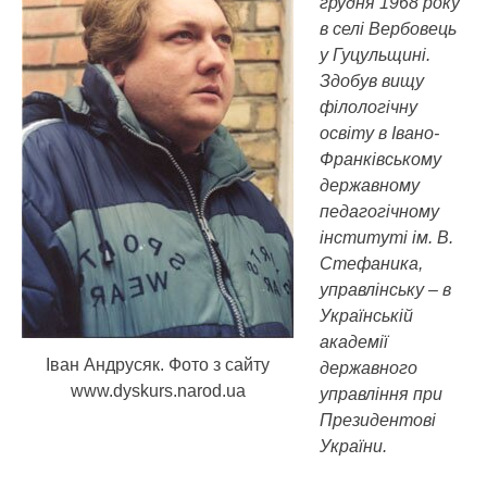
грудня 1968 року
в селі Вербовець
у Гуцульщині.
Здобув вищу
філологічну
освіту в Івано-
Франківському
державному
педагогічному
інституті ім. В.
Стефаника,
управлінську – в
Українській
академії
Іван Андрусяк. Фото з сайту
державного
www.dyskurs.narod.ua
управління при
Президентові
України.