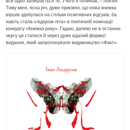
все одно залишається те, з чого я починав, – поезія.
Тому мені, ясна річ, дуже приємно, що нова книжка
віршів здобулася на стільки позитивних відгуків, ба
навіть стала «лідером літа» в поетичній номінації
конкурсу «Книжка року». Гадаю, далеко не в останню
чергу це сталося й через дуже вдалий формат
видання, який запропонувало видавництво «Факт».