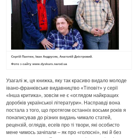
Сергій Пантюк, Іван Андрусяк, Анатолій Дністровий.
Фото з сайту www.dyskurs.narod.ua
Узагалі ж, ця книжка, яку так красиво видало молоде
івано-франківське видавництво «Тіповіт» у серії
«Інша критика», зовсім не є «оглядом найкращих
доробків української літератури». Насправді вона
постала з того, що протягом останніх восьми років я
понаписував до різних видань чимало статей,
рецензій, оглядів, есеїв про ті твори, які особисто
мене чимось зачіпали – як про «голосні», які й без