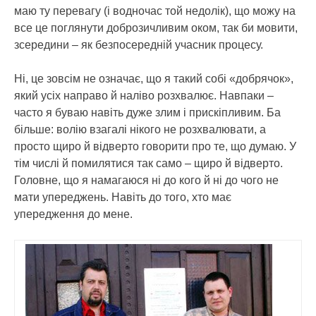
маю ту перевагу (і водночас той недолік), що можу на
все це поглянути доброзичливим оком, так би мовити,
зсередини – як безпосередній учасник процесу.
Ні, це зовсім не означає, що я такий собі «добрячок»,
який усіх направо й наліво розхвалює. Навпаки –
часто я буваю навіть дуже злим і прискіпливим. Ба
більше: волію взагалі нікого не розхвалювати, а
просто щиро й відверто говорити про те, що думаю. У
тім числі й помилятися так само – щиро й відверто.
Головне, що я намагаюся ні до кого й ні до чого не
мати упереджень. Навіть до того, хто має
упередження до мене.