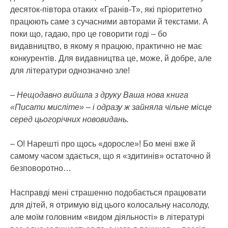
десяток-півтора отаких «Гранів-Т», які пріоритетно
працюють саме з сучасними авторами й текстами. А
поки що, гадаю, про це говорити годі – бо
видавництво, в якому я працюю, практично не має
конкурентів. Для видавництва це, може, й добре, але
для літератури однозначно зле!
– Нещодавно вийшла з друку Ваша нова книга
«Писати мисліте» – і одразу ж зайняла чільне місце
серед цьогорічних нововидань.
– О! Нарешті про щось «доросле»! Бо мені вже й
самому часом здається, що я «здитинів» остаточно й
безповоротно…
Насправді мені страшенно подобається працювати
для дітей, я отримую від цього колосальну насолоду,
але моїм головним «видом діяльності» в літературі