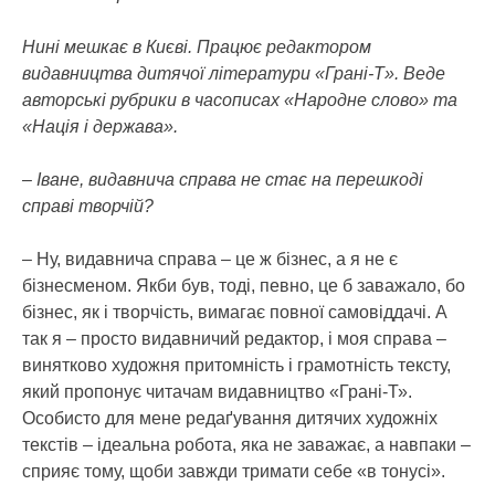
Нині мешкає в Києві. Працює редактором
видавництва дитячої літератури «Грані-Т». Веде
авторські рубрики в часописах «Народне слово» та
«Нація і держава».
– Іване, видавнича справа не стає на перешкоді
справі творчій?
– Ну, видавнича справа – це ж бізнес, а я не є
бізнесменом. Якби був, тоді, певно, це б заважало, бо
бізнес, як і творчість, вимагає повної самовіддачі. А
так я – просто видавничий редактор, і моя справа –
винятково художня притомність і грамотність тексту,
який пропонує читачам видавництво «Грані-Т».
Особисто для мене редаґування дитячих художніх
текстів – ідеальна робота, яка не заважає, а навпаки –
сприяє тому, щоби завжди тримати себе «в тонусі».