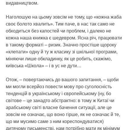
видавництвом.
Наголошую на цьому зовсім не тому, що «кожна жаба
своє болото хвалить». Тим паче, в нас так само не
обходиться без капостей чи проблем, і далеко не
кожна наша книжка є шедевром. Ясна річ, працювати
в такому форматі – ризик. Значно простіше щороку
«клепати» одну й ту ж класику зі шкільної програми,
міняючи лише обкладинку, як це робить, скажімо,
київська «Школа» – і в ус не дути…
Отож, – повертаючись до вашого запитання, – щоби
ми могли всерйоз повести мову про суголосність
тенденцій в українському і європейському (ну, бо
світове – це занадто абстрактно: в тому ж Китаї чи
арабському світі власне бачення ситуації, але це
зовсім не означає, що воно гірше, як не означає й те,
що ми мусимо саме з ним кореспондуватися)
дитячому письменстві, нам потрібно мати як мінімум