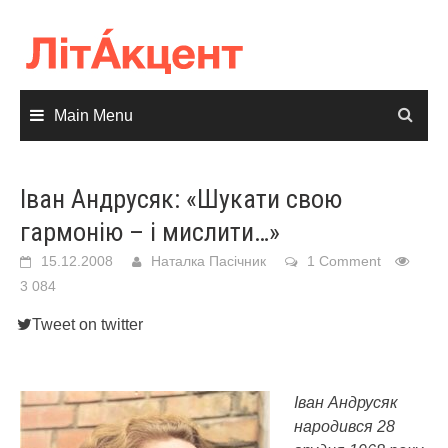
Skip
to
content
Main Menu
Іван Андрусяк: «Шукати свою
гармонію – і мислити…»
15.12.2008
Наталка Пасічник
1 Comment
3 084
Tweet on twitter
Іван Андрусяк
народився 28