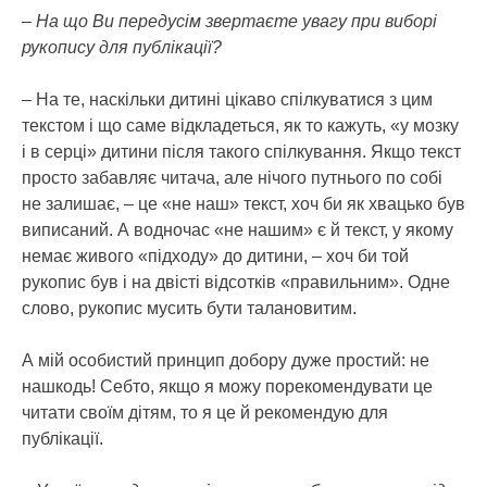
– На що Ви передусім звертаєте увагу при виборі
рукопису для публікації?
– На те, наскільки дитині цікаво спілкуватися з цим
текстом і що саме відкладеться, як то кажуть, «у мозку
і в серці» дитини після такого спілкування. Якщо текст
просто забавляє читача, але нічого путнього по собі
не залишає, – це «не наш» текст, хоч би як хвацько був
виписаний. А водночас «не нашим» є й текст, у якому
немає живого «підходу» до дитини, – хоч би той
рукопис був і на двісті відсотків «правильним». Одне
слово, рукопис мусить бути талановитим.
А мій особистий принцип добору дуже простий: не
нашкодь! Себто, якщо я можу порекомендувати це
читати своїм дітям, то я це й рекомендую для
публікації.