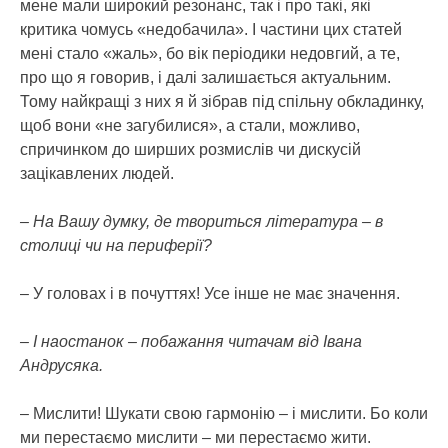
мене мали широкий резонанс, так і про такі, які
критика чомусь «недобачила». І частини цих статей
мені стало «жаль», бо вік періодики недовгий, а те,
про що я говорив, і далі залишається актуальним.
Тому найкращі з них я й зібрав під спільну обкладинку,
щоб вони «не загубилися», а стали, можливо,
спричинком до ширших розмислів чи дискусій
зацікавлених людей.
– На Вашу думку, де твориться література – в
столиці чи на периферії?
– У головах і в почуттях! Усе інше не має значення.
– І наостанок – побажання читачам від Івана
Андрусяка.
– Мислити! Шукати свою гармонію – і мислити. Бо коли
ми перестаємо мислити – ми перестаємо жити.