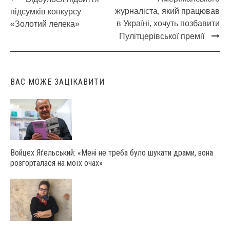
Post
журналіста, який працював
підсумків конкурсу
navigation
в Україні, хочуть позбавити
«Золотий лелека»
Пулітцерівської премії
ВАС МОЖЕ ЗАЦІКАВИТИ
Войцех Яґельський: «Мені не треба було шукати драми, вона
розгорталася на моїх очах»