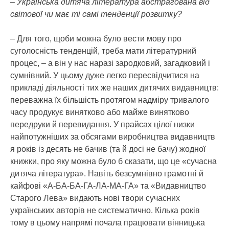
– Українська дитяча література абстрагована від
світової чи має ті самі тенденції розвитку?
– Для того, щоби можна було вести мову про
суголосність тенденцій, треба мати літературний
процес, – а він у нас наразі зародковий, загадковий і
сумнівний. У цьому дуже легко пересвідчитися на
прикладі діяльності тих же наших дитячих видавництв:
переважна їх більшість протягом надміру тривалого
часу продукує винятково або майже винятково
передруки й перевидання. У прайсах цілої низки
найпотужніших за обсягами виробництва видавництв
я років із десять не бачив (та й досі не бачу) жодної
книжки, про яку можна було б сказати, що це «сучасна
дитяча література». Навіть безсумнівно грамотні й
кайфові «А-БА-БА-ГА-ЛА-МА-ГА» та «Видавництво
Старого Лева» видають нові твори сучасних
українських авторів не систематично. Кілька років
тому в цьому напрямі почала працювати вінницька