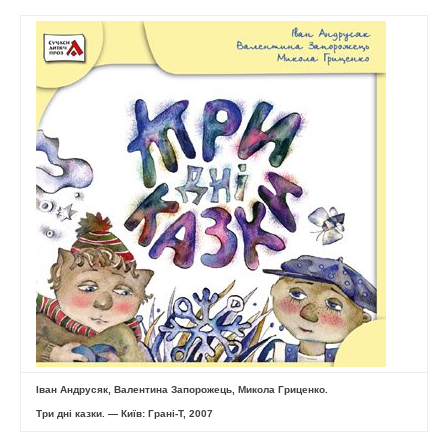
Іван Андрусяк, Валентина Запорожець, Микола Гриценко.
Три дні казки. — Київ: Грані-Т, 2007