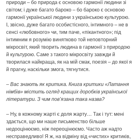
природи – бо природа є основою гармонії людини зі
світом; і дуже багато бароко – бо бароко є основою
гармонії української людини з українською культурою.
І, звісно, дуже багато особистісного, інтимного – не в
сенсі «любовного» чи, тим паче, «пікантного»; під
інтимним я розумію винятково той неповторний
мікросвіт, який творить людина в гармонії з природою
й культурою. Саме з такого мікросвіту завжди й
творилася найкраща, як на мій смак, поезія – до якої я
й прагну, наскільки змога, тягнутися.
– Вас знають як критика. Книга критики «Латання
німбів» містить огляд кращих доробків української
літератури. З чим пов’язана така назва?
– Ну, в кожному жарті є доля жарту… Так і тут: мені
здається, що ми наше письменство більше
недооцінюємо, ніж переоцінюємо. Часто аж надто
несправедливо! Я ж, на відміну від «чистих» критиків,