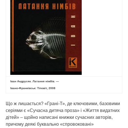
Іван Андрусяк. Латання німбів. —
Івано-Франківськ: Тіповіт, 2008
Що ж лишається? «Грані-Т», де ключовими, базовими
серіями є «Сучасна дитяча проза» і «Життя видатних
дітей» – щойно написані книжки сучасних авторів,
причому деякі буквально «спровоковані»