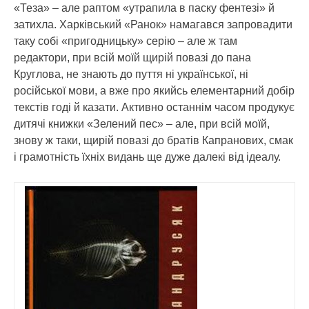
«Теза» – але раптом «утрапила в паску фентезі» й
затихла. Харківський «Ранок» намагався запровадити
таку собі «пригодницьку» серію – але ж там
редактори, при всій моїй щирій повазі до пана
Круглова, не знають до пуття ні української, ні
російської мови, а вже про якийсь елементарний добір
текстів годі й казати. Активно останнім часом продукує
дитячі книжки «Зелений пес» – але, при всій моїй,
знову ж таки, щирій повазі до братів Капранових, смак
і грамотність їхніх видань ще дуже далекі від ідеалу.