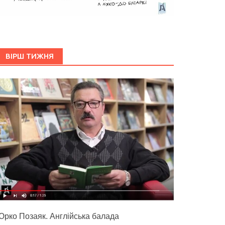
ВІРШ ТИЖНЯ
Юрко Позаяк. Англійська балада