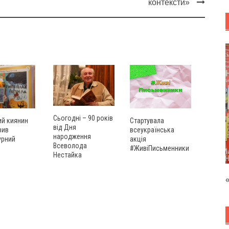
контексти»
Сьогодні – 90 років
ий киянин
Стартувала
від Дня
вив
всеукраїнська
народження
урний
акція
Всеволода
#ЖивіПисьменники
Нестайка