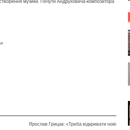
до створення музики. Почути Андруховича-композитора
ки
Ярослав Грицак: «Треба відкривати нові