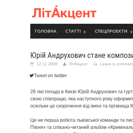
Skip
to
content
ГОЛОВНА
СТАТТІ
СПЕЦПРОЕКТИ
Юрій Андрухович стане композ
12.11.2008
ЛітАкцент
Leave a commen
Tweet on twitter
28 листопада в Києві Юрій Андрухович та гур
свою співпрацю, яка наступного року оформи
оскільки це скорочення від імені та прізвища
Це не перша робота львівської команди та пи
Півня» та співано-читаний альбом «Криміналь