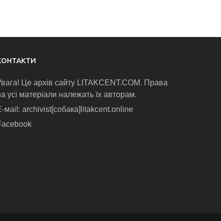
КОНТАКТИ
Увага! Це архів сайту LITAKCENT.COM. Права
на усі матеріали належать їх авторам.
-маіl: archivist[собака]litakcent.online
Facebook