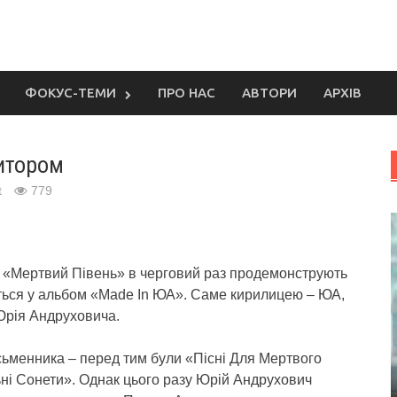
ФОКУС-ТЕМИ
ПРО НАС
АВТОРИ
АРХІВ
итором
t
779
т «Мертвий Півень» в черговий раз продемонструють
ться у альбом «Made In ЮА». Саме кирилицею – ЮА,
 Юрія Андруховича.
сьменника – перед тим були «Пісні Для Мертвого
ні Сонети». Однак цього разу Юрій Андрухович