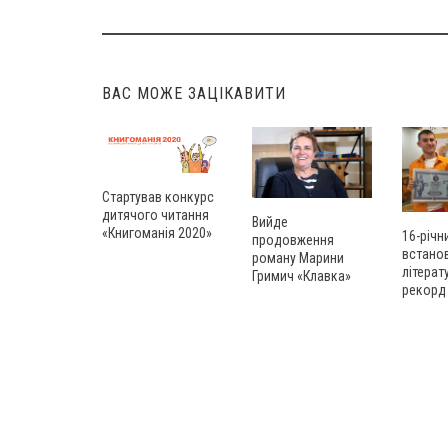
Post
navigation
ВАС МОЖЕ ЗАЦІКАВИТИ
Стартував конкурс
дитячого читання
Вийде
«Книгоманія 2020»
16-річн
продовження
встано
роману Марини
літерат
Гримич «Клавка»
рекорд