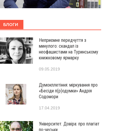
БЛОГИ
Неприємне передчуття з
минулого: скандал із
неофашистами на Туринському
книжковому ярмарку
09.05.2019
Думокплетіння: міркування про
«Бесіди п(р)одумки» Андрія
Содомори
17.04.2019
Університет. Довіра: про плагіат
по-чеськи