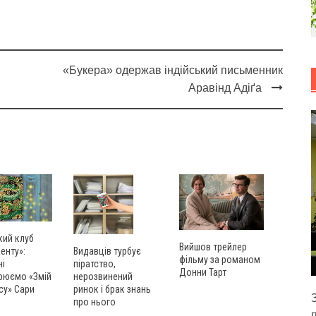
«Букера» одержав індійський письменник
Аравінд Адіґа
кий клуб
Вийшов трейлер
енту»:
Видавців турбує
фільму за романом
ні
піратство,
Донни Тарт
рюємо «Змій
нерозвинений
су» Сари
ринок і брак знань
про нього