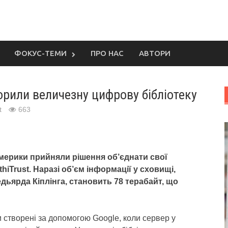
ФОКУС-ТЕМИ
ПРО НАС
АВТОРИ
орили величезну цифрову бібліотеку
t
663
Америки прийняли рішення об’єднати свої
iTrust. Наразі об’єм інформації у сховищі,
едьярда Кіплінга, становить 78 терабайт, що
и створені за допомогою Google, коли сервер у