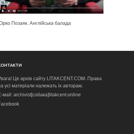
Юрко Позаяк. Англійська балада
КОНТАКТИ
Увага! Це архів сайту LITAKCENT.COM. Права
на усі матеріали належать їх авторам.
-маіl: archivist[собака]litakcent.online
Facebook