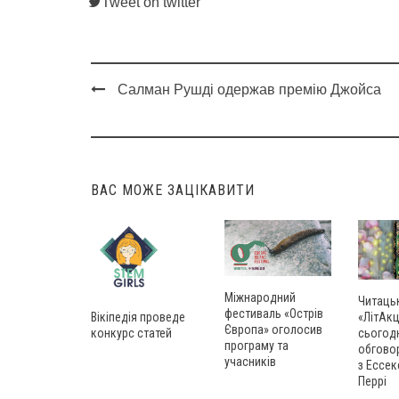
Tweet on twitter
Салман Рушді одержав премію Джойса
Post
navigation
ВАС МОЖЕ ЗАЦІКАВИТИ
Міжнародний
Читаць
фестиваль «Острів
Вікіпедія проведе
«ЛітАкц
Європа» оголосив
конкурс статей
сьогод
програму та
обгово
учасників
з Ессек
Перрі