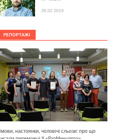
26.02.2019
РЕПОРТАЖІ
Змови, настоянки, чоловічі сльози: про що
писали переможці ІІ «ProМинулого»