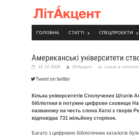
Skip
to
content
ГОЛОВНА
СТАТТІ
СПЕЦПРОЕКТИ
Американські університети ств
16.10.2008
ЛітАкцент
Leave a commen
Tweet on twitter
Кілька університетів Сполучених Штатів 
бібліотеки в потужне цифрове сховище Hath
названому на честь слона Хатхі з творів Р
відповідає 731 мільйону сторінок.
Багато з цифрових бібліотечних каталогів бул