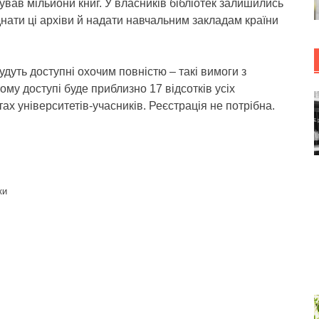
вав мільйони книг. У власників бібліотек залишились
єднати ці архіви й надати навчальним закладам країни
удуть доступні охочим повністю – такі вимоги з
му доступі буде приблизно 17 відсотків усіх
тах університетів-учасників. Реєстрація не потрібна.
ки