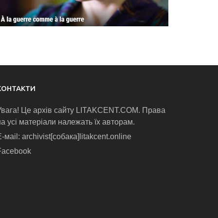
КОНТАКТИ
Увага! Це архів сайту LITAKCENT.COM. Права
на усі матеріали належать їх авторам.
-маіl: archivist[собака]litakcent.online
Facebook