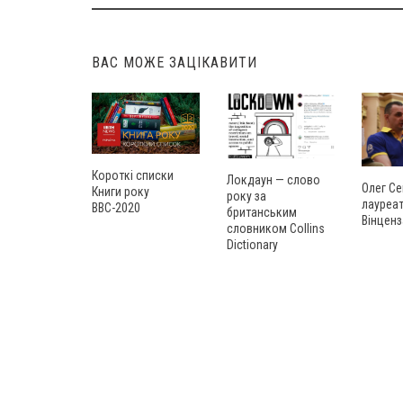
Post
navigation
ВАС МОЖЕ ЗАЦІКАВИТИ
Короткі списки
Локдаун — слово
Олег Се
Книги року
року за
лауреат
ВВС-2020
британським
Вінценз
словником Collins
Dictionary