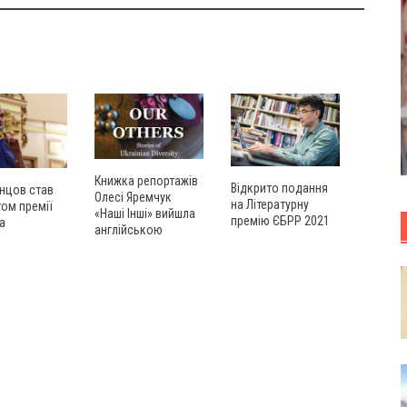
Книжка репортажів
Відкрито подання
нцов став
Олесі Яремчук
на Літературну
ом премії
«Наші Інші» вийшла
премію ЄБРР 2021
а
англійською