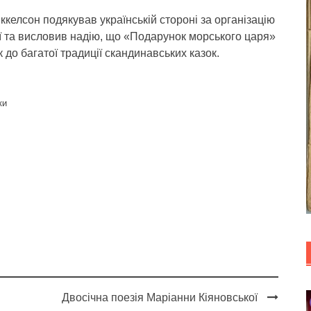
іккелсон подякував українській стороні за організацію
дії та висловив надію, що «Подарунок морського царя»
 до багатої традиції скандинавських казок.
ки
Двосічна поезія Маріанни Кіяновської