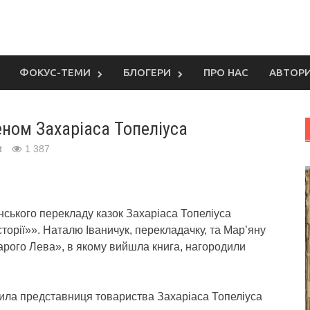
ФОКУС-ТЕМИ
БЛОГЕРИ
ПРО НАС
АВТОР
ном Захаріаса Топеліуса
t
1 387
їнського перекладу казок Захаріаса Топеліуса
сторії»». Наталю Іваничук, перекладачку, та Мар’яну
арого Лева», в якому вийшла книга, нагородили
чила представниця товариства Захаріаса Топеліуса