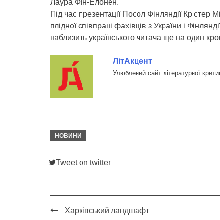
Лаура Фін-Елонен.
Під час презентації Посол Фінляндії Крістер М
плідної співпраці фахівців з України і Фінлян
наблизить українського читача ще на один крок
ЛітАкцент
Улюблений сайт літературної крити
НОВИНИ
Tweet on twitter
Харківський ландшафт