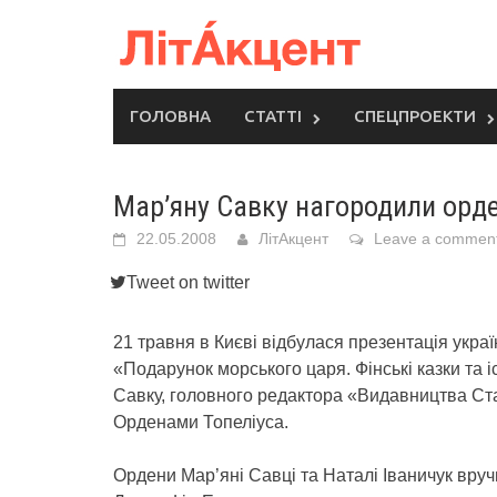
Skip
to
content
ГОЛОВНА
СТАТТІ
СПЕЦПРОЕКТИ
Мар’яну Савку нагородили орде
22.05.2008
ЛітАкцент
Leave a commen
Tweet on twitter
21 травня в Києві відбулася презентація укра
«Подарунок морського царя. Фінські казки та і
Савку, головного редактора «Видавництва Ст
Орденами Топеліуса.
Ордени Мар’яні Савці та Наталі Іваничук вру