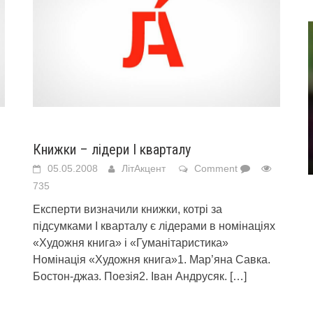
Книжки – лідери І кварталу
05.05.2008
ЛітАкцент
Comment
735
Експерти визначили книжки, котрі за
підсумками І кварталу є лідерами в номінаціях
«Художня книга» і «Гуманітаристика»
Номінація «Художня книга»1. Мар’яна Савка.
Бостон-джаз. Поезія2. Іван Андрусяк.
[…]