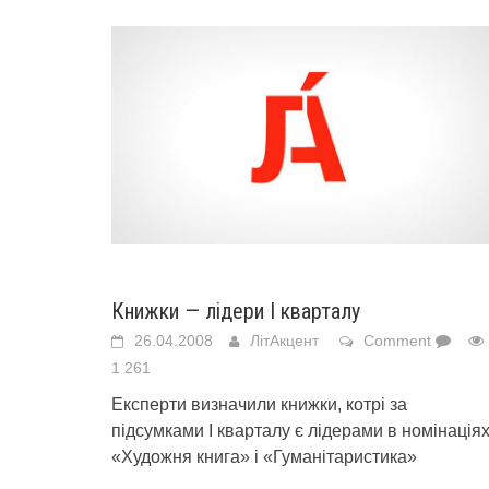
Книжки — лідери І кварталу
26.04.2008
ЛітАкцент
Comment
1 261
Експерти визначили книжки, котрі за
підсумками І кварталу є лідерами в номінація
«Художня книга» і «Гуманітаристика»