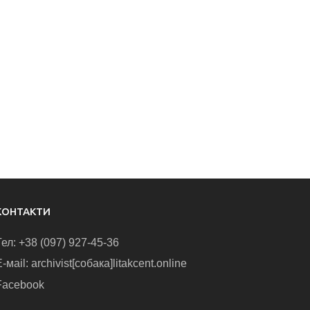
КОНТАКТИ
Тел: +38 (097) 927-45-36
-маіl: archivist[собака]litakcent.online
Facebook