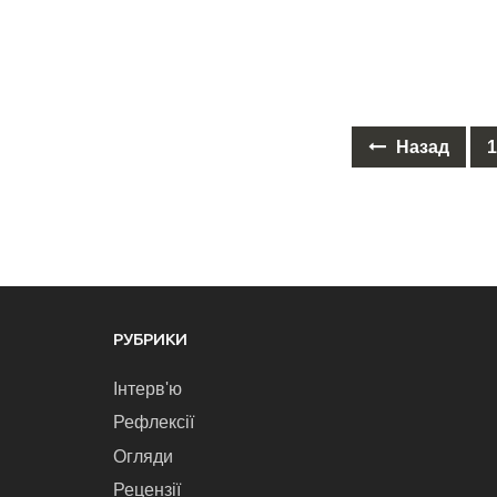
Назад
Posts
navigation
РУБРИКИ
Інтерв'ю
Рефлексії
Огляди
Рецензії