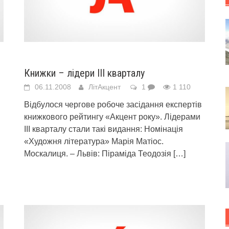
Книжки – лідери ІІІ кварталу
06.11.2008
ЛітАкцент
1
1 110
Відбулося чергове робоче засідання експертів
книжкового рейтингу «Акцент року». Лідерами
ІІІ кварталу стали такі видання: Номінація
«Художня література» Марія Матіос.
Москалиця. – Львів: Піраміда Теодозія
[…]