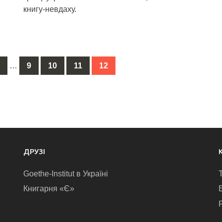
книгу-невдаху.
1
…
9
10
11
12
ДРУЗІ
Goethe-Institut в Україні
Книгарня «Є»
E