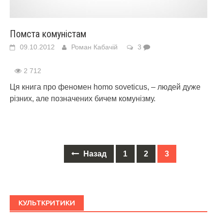
Помста комуністам
09.10.2012
Роман Кабачій
3
2 712
Ця книга про феномен homo soveticus, – людей дуже
різних, але позначених бичем комунізму.
Назад
1
2
3
Posts
navigation
КУЛЬТКРИТИКИ