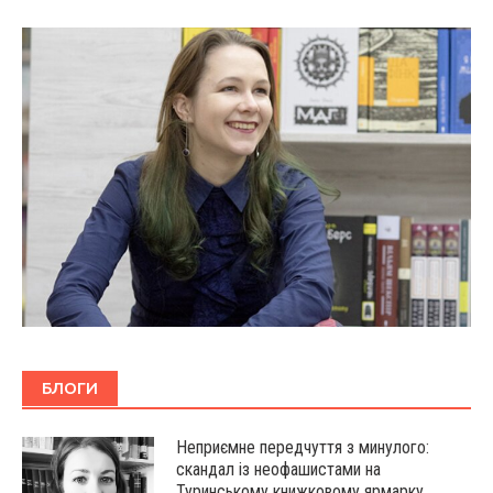
БЛОГИ
Неприємне передчуття з минулого:
скандал із неофашистами на
Туринському книжковому ярмарку