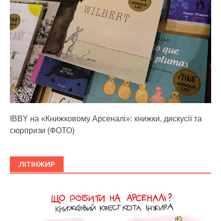
IBBY на «Книжковому Арсеналі»: книжки, дискусії та
сюрпризи (ФОТО)
ЛІТІНЖИР