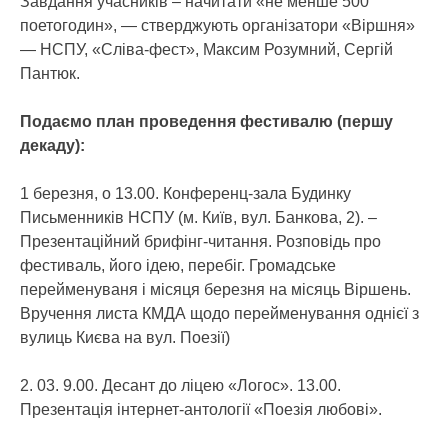
Завдання учасників – начитати «не менше 500
поетогодин», — стверджують організатори «Віршня»
— НСПУ, «Сліва-фест», Максим Розумний, Сергій
Пантюк.
Подаємо план проведення фестивалю (першу
декаду):
1 березня, о 13.00. Конференц-зала Будинку
Письменників НСПУ (м. Київ, вул. Банкова, 2). –
Презентаційний брифінг-читання. Розповідь про
фестиваль, його ідею, перебіг. Громадське
перейменуваня і місяця березня на місяць Віршень.
Вручення листа КМДА щодо перейменування однієї з
вулиць Києва на вул. Поезії)
2. 03. 9.00. Десант до ліцею «Логос». 13.00.
Презентація інтернет-антології «Поезія любові».