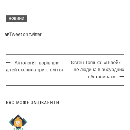
НОВИНИ
Tweet on twitter
Євген Топінка: «Швейк –
Антологія творів для
Post
це людина в абсурдних
дітей охопила три століття
navigation
обставинах»
ВАС МОЖЕ ЗАЦІКАВИТИ