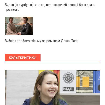
Видавців турбує піратство, нерозвинений ринок і брак знань
про нього
Вийшов трейлер фільму за романом Донни Тарт
КУЛЬТКРИТИКИ