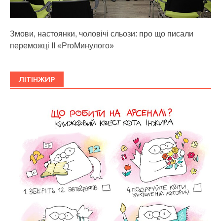
Змови, настоянки, чоловічі сльози: про що писали
переможці ІІ «ProМинулого»
ЛІТІНЖИР