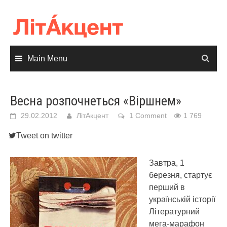
Skip
to
content
Main Menu
Весна розпочнеться «Віршнем»
29.02.2012
ЛітАкцент
1 Comment
1 769
Tweet on twitter
Завтра, 1
березня, стартує
перший в
українській історії
Літературний
мега-марафон