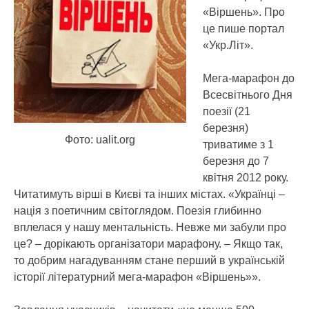
«Віршень».
Про
це пише портал
«Укр.Літ».
Мега-марафон до
Всесвітнього Дня
поезії (21
березня)
Фото: ualit.org
триватиме з 1
березня до 7
квітня 2012 року.
Читатимуть вірші в Києві та інших містах. «Українці –
нація з поетичним світоглядом. Поезія глибинно
вплелася у нашу ментальність. Невже ми забули про
це? – дорікають організатори марафону. – Якщо так,
то добрим нагадуванням стане перший в українській
історії літературний мега-марафон «Віршень»».