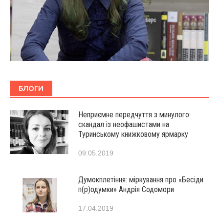
БЛОГИ
Неприємне передчуття з минулого:
скандал із неофашистами на
Туринському книжковому ярмарку
09.05.2019
Думокплетіння: міркування про «Бесіди
п(р)одумки» Андрія Содомори
17.04.2019