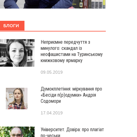
БЛОГИ
Неприємне передчуття з
минулого: скандал із
неофашистами на Туринському
книжковому ярмарку
09.05.2019
Думокплетіння: міркування про
«Бесіди п(р)одумки» Андрія
Содомори
17.04.2019
Університет. Довіра: про плагіат
по-чеськи