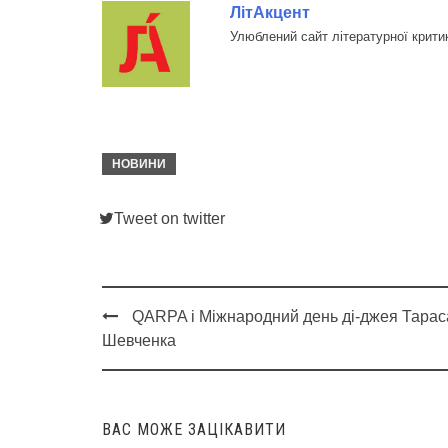
ЛітАкцент
Улюблений сайт літературної крити
НОВИНИ
Tweet on twitter
QARPA і Міжнародний день ді-джея Тарас
Post
Шевченка
navigation
ВАС МОЖЕ ЗАЦІКАВИТИ