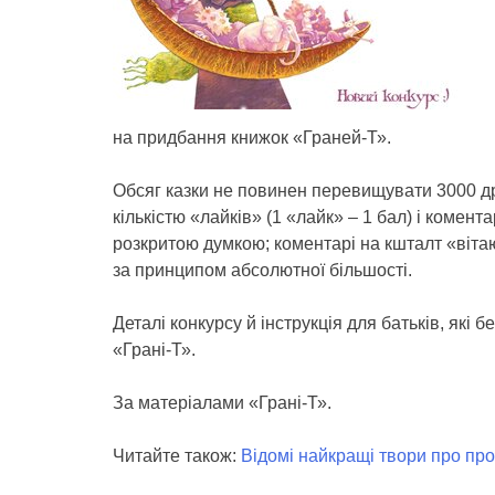
на придбання книжок «Граней-Т».
Обсяг казки не повинен перевищувати 3000 д
кількістю «лайків» (1 «лайк» – 1 бал) і комент
розкритою думкою; коментарі на кшталт «віта
за принципом абсолютної більшості.
Деталі конкурсу й інструкція для батьків, які 
«Грані-Т».
За матеріалами «Грані-Т».
Читайте також:
Відомі найкращі твори про про