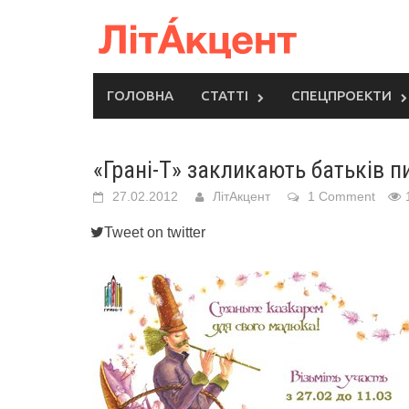
Skip
to
content
ГОЛОВНА
СТАТТІ
СПЕЦПРОЕКТИ
«Грані-Т» закликають батьків п
27.02.2012
ЛітАкцент
1 Comment
Tweet on twitter