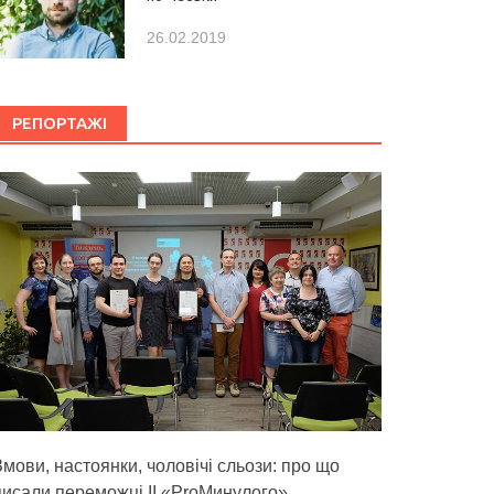
26.02.2019
РЕПОРТАЖІ
Змови, настоянки, чоловічі сльози: про що
писали переможці ІІ «ProМинулого»