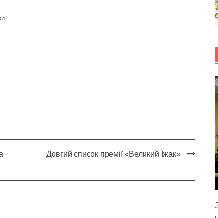
ки
а
Довгий список премії «Великий Їжак»