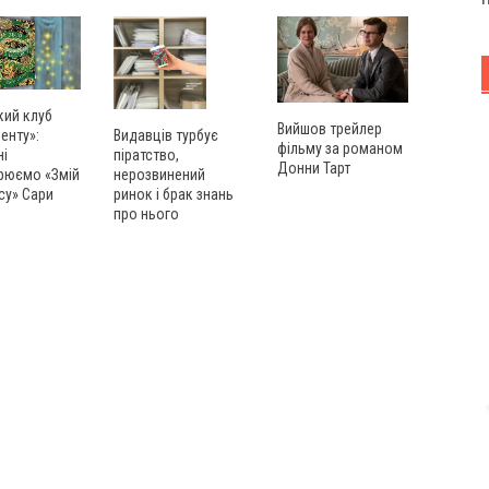
кий клуб
Вийшов трейлер
енту»:
Видавців турбує
фільму за романом
ні
піратство,
Донни Тарт
рюємо «Змій
нерозвинений
су» Сари
ринок і брак знань
про нього