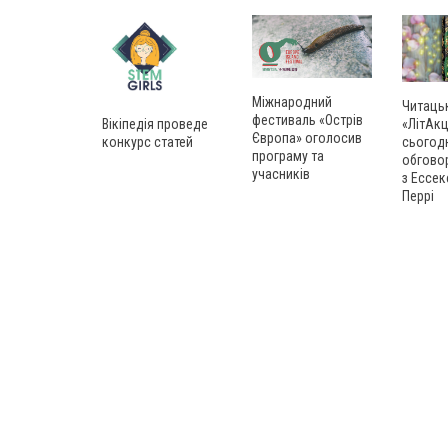
Міжнародний
Читаць
фестиваль «Острів
Вікіпедія проведе
«ЛітАкц
Європа» оголосив
конкурс статей
сьогод
програму та
обгово
учасників
з Ессек
Перрі