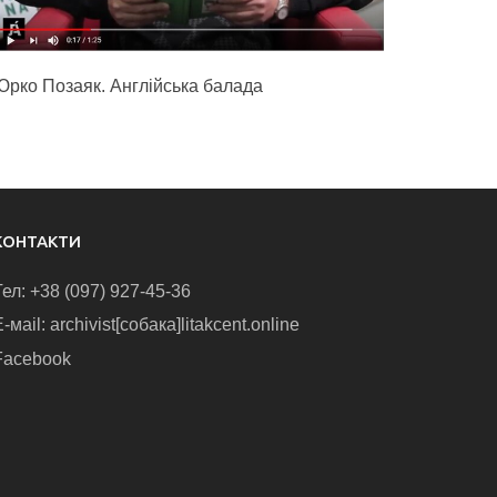
Юрко Позаяк. Англійська балада
КОНТАКТИ
Тел: +38 (097) 927-45-36
-маіl: archivist[собака]litakcent.online
Facebook