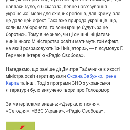
навпаки було, я б сказала, певне нав’язування
української мови для східних регіонів, для Криму, але
це дало цей ефект. Така вже природа українців, що,
коли їм забороняти, то вони краще будуть за це
боротись. Тому я не знаю, чи ці смішні ініціативи
нинішнього Міністерства освіти матимуть той ефект,
на який розраховують їхні ініціатори», — підсумовує Г.
Герман в інтерв’ю «Радіо Свобода».
Нагадаємо, що раніше дії Дмитра Табачника в якості
міністра освіти критикували
Оксана Забужко
,
Ірена
Карпа
та інші. Тоді з програми ЗНО з української
літератури було вилучено твори про Голодомор.
За матеріалами видань: «Дзеркало тижня»,
«Сегодня», «ВВС Україна», «Радіо Свобода».