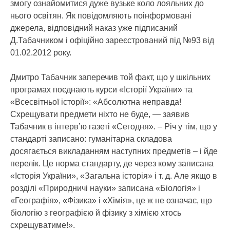
змогу ознайомитися дуже вузьке коло лояльних до
нього освітян. Як повідомляють поінформовані
джерела, відповідний наказ уже підписаний
Д.Табачником і офіційно зареєстрований під №93 від
01.02.2012 року.
Дмитро Табачник заперечив той факт, що у шкільних
програмах поєднають курси «Історії України» та
«Всесвітньої історії»: «Абсолютна неправда!
Схрещувати предмети ніхто не буде, — заявив
Табачник в інтерв’ю газеті «Сегодня». – Річ у тім, що у
стандарті записано: гуманітарна складова
досягається викладанням наступних предметів – і йде
перелік. Це норма стандарту, де через кому записана
«Історія України», «Загальна історія» і т. д. Але якщо в
розділі «Природничі науки» записана «Біологія» і
«Географія», «Фізика» і «Хімія», це ж не означає, що
біологію з географією й фізику з хімією хтось
схрещуватиме!».