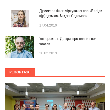
Думокплетіння: міркування про «Бесіди
п(р)одумки» Андрія Содомори
17.04.2019
Університет. Довіра: про плагіат по-
чеськи
26.02.2019
РЕПОРТАЖІ