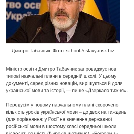
Дмитро Табачник. Фото: school-5.slavyansk.biz
Міністр освіти Дмитро Табачник запроваджує нові
типові навчальні плани в середній школі. У цьому
документі, серед різних новацій, вирішується й доля
української мови та історії
, — пише «Дзеркало тижня».
Передусім у новому навчальному плані скорочено
кількість уроків української мови – до двох на тиждень
(для порівняння: у Росії на вивчення державної
російської мови в шостому класі середньої школи
відводиться шість (!) уроків щотижня). «Реформи»