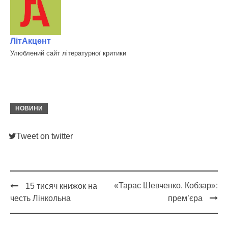
ЛітАкцент
Улюблений сайт літературної критики
НОВИНИ
Tweet on twitter
«Тарас Шевченко. Кобзар»:
15 тисяч книжок на
Post
честь Лінкольна
прем’єра
navigation