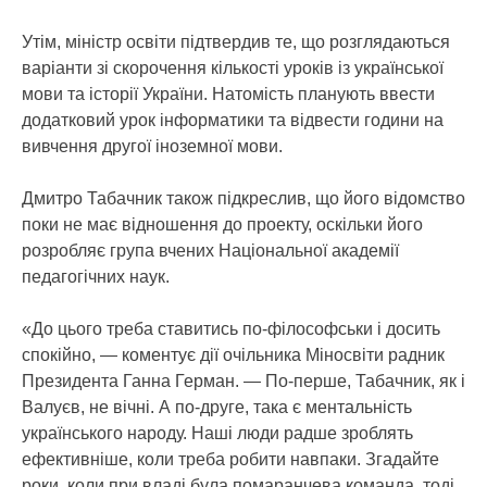
Утім, міністр освіти підтвердив те, що розглядаються
варіанти зі скорочення кількості уроків із української
мови та історії України. Натомість планують ввести
додатковий урок інформатики та відвести години на
вивчення другої іноземної мови.
Дмитро Табачник також підкреслив, що його відомство
поки не має відношення до проекту, оскільки його
розробляє група вчених Національної академії
педагогічних наук.
«До цього треба ставитись по-філософськи і досить
спокійно, — коментує дії очільника Міносвіти радник
Президента Ганна Герман. — По-перше, Табачник, як і
Валуєв, не вічні. А по-друге, така є ментальність
українського народу. Наші люди радше зроблять
ефективніше, коли треба робити навпаки. Згадайте
роки, коли при владі була помаранчева команда, тоді