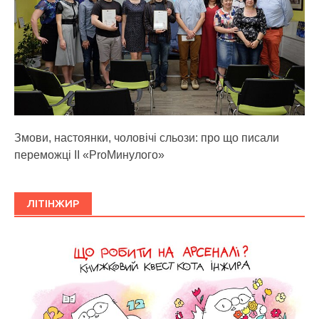
Змови, настоянки, чоловічі сльози: про що писали
переможці ІІ «ProМинулого»
ЛІТІНЖИР