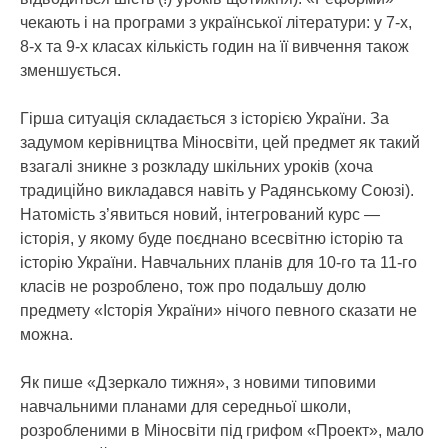
чекають і на програми з української літератури: у 7-х,
8-х та 9-х класах кількість годин на її вивчення також
зменшується.
Гірша ситуація складається з історією України. За
задумом керівництва Міносвіти, цей предмет як такий
взагалі зникне з розкладу шкільних уроків (хоча
традиційно викладався навіть у Радянському Союзі).
Натомість з’явиться новий, інтегрований курс —
історія, у якому буде поєднано всесвітню історію та
історію України. Навчальних планів для 10-го та 11-го
класів не розроблено, тож про подальшу долю
предмету «Історія України» нічого певного сказати не
можна.
Як пише «Дзеркало тижня», з новими типовими
навчальними планами для середньої школи,
розробленими в Міносвіти під грифом «Проект», мало