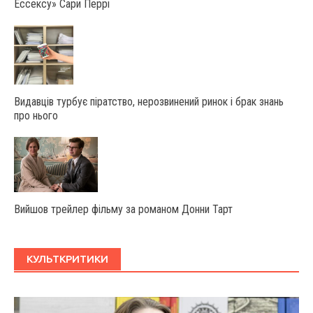
Ессексу» Сари Перрі
Видавців турбує піратство, нерозвинений ринок і брак знань
про нього
Вийшов трейлер фільму за романом Донни Тарт
КУЛЬТКРИТИКИ