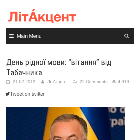
Skip
to
content
Main Menu
День рідної мови: “вітання” від
Табачника
21.02.2012
ЛітАкцент
22 Comments
4 919
Tweet on twitter