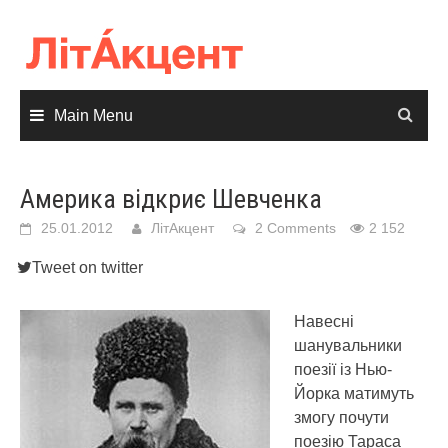
Skip
to
content
Main Menu
Америка відкриє Шевченка
25.01.2012
ЛітАкцент
2 Comments
2 152
Tweet on twitter
Навесні
шанувальники
поезії із Нью-
Йорка матимуть
змогу почути
поезію Тараса