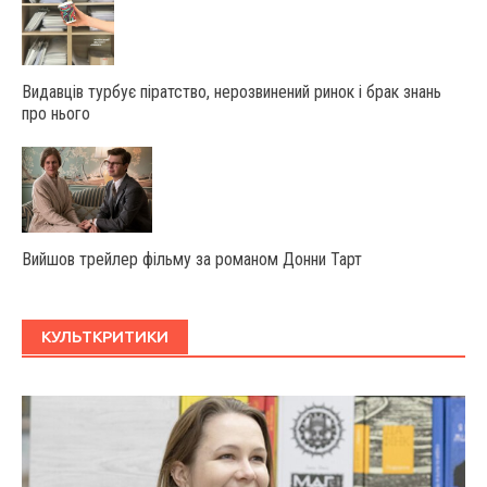
Видавців турбує піратство, нерозвинений ринок і брак знань
про нього
Вийшов трейлер фільму за романом Донни Тарт
КУЛЬТКРИТИКИ