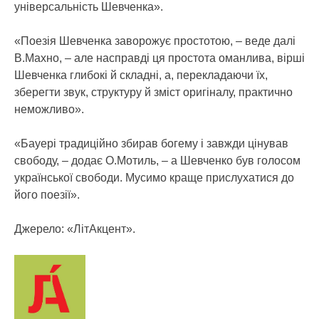
універсальність Шевченка».
«Поезія Шевченка заворожує простотою, – веде далі
В.Махно, – але насправді ця простота оманлива, вірші
Шевченка глибокі й складні, а, перекладаючи їх,
зберегти звук, структуру й зміст оригіналу, практично
неможливо».
«Бауері традиційно збирав богему і завжди цінував
свободу, – додає О.Мотиль, – а Шевченко був голосом
української свободи. Мусимо краще прислухатися до
його поезії».
Джерело: «ЛітАкцент».