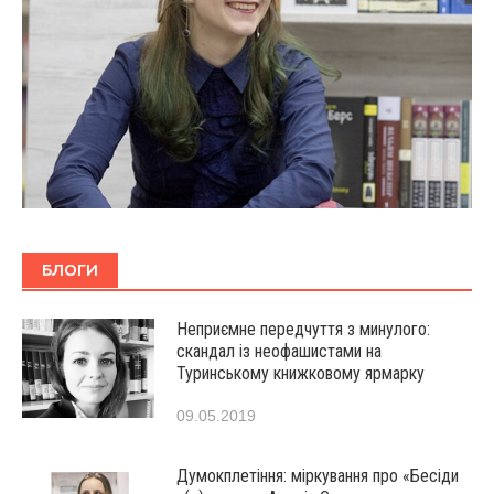
БЛОГИ
Неприємне передчуття з минулого:
скандал із неофашистами на
Туринському книжковому ярмарку
09.05.2019
Думокплетіння: міркування про «Бесіди