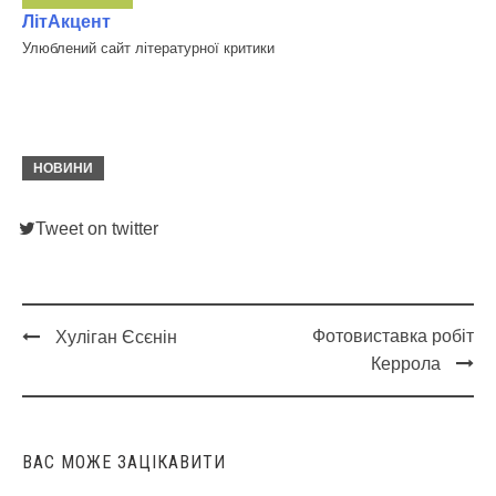
ЛітАкцент
Улюблений сайт літературної критики
НОВИНИ
Tweet on twitter
Фотовиставка робіт
Хуліган Єсєнін
Post
Керрола
navigation
ВАС МОЖЕ ЗАЦІКАВИТИ