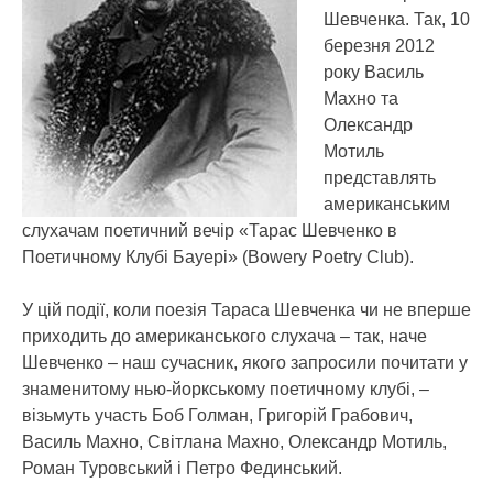
Шевченка. Так, 10
березня 2012
року Василь
Махно та
Олександр
Мотиль
представлять
американським
слухачам поетичний вечір «Тарас Шевченко в
Поетичному Клубі Бауері» (Bowery Poetry Club).
У цій події, коли поезія Тараса Шевченка чи не вперше
приходить до американського слухача – так, наче
Шевченко – наш сучасник, якого запросили почитати у
знаменитому нью-йоркському поетичному клубі, –
візьмуть участь Боб Голман, Григорій Грабович,
Василь Махно, Світлана Махно, Олександр Мотиль,
Роман Туровський і Петро Фединський.