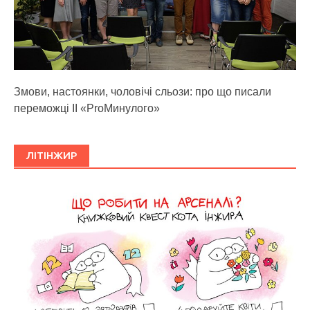
Змови, настоянки, чоловічі сльози: про що писали
переможці ІІ «ProМинулого»
ЛІТІНЖИР