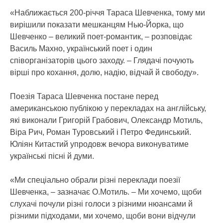
«Наближається 200-річчя Тараса Шевченка, тому ми
вирішили показати мешканцям Нью-Йорка, що
Шевченко – великий поет-романтик, – розповідає
Василь Махно, український поет і один
співорганізаторів цього заходу. – Глядачі почують
вірші про кохання, долю, надію, відчай й свободу».
Поезія Тараса Шевченка постане перед
американською публікою у перекладах на англійську,
які виконали Григорій Грабович, Олександр Мотиль,
Віра Рич, Роман Туровський і Петро Фединський.
Юліян Китастий упродовж вечора виконуватиме
українські пісні й думи.
«Ми спеціально обрали різні переклади поезії
Шевченка, – зазначає О.Мотиль. – Ми хочемо, щоби
слухачі почули різні голоси з різними нюансами й
різними підходами, ми хочемо, щоби вони відчули