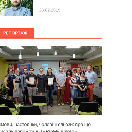
26.02.2019
РЕПОРТАЖІ
Змови, настоянки, чоловічі сльози: про що
писали переможці ІІ «ProМинулого»