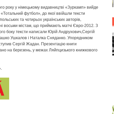
ого року у німецькому видавництві «Зуркамп» вийде
 «Тотальний футбол», до якої ввійшли тексти
польських та чотирьох українських авторів,
ні восьми містам, що приймають матчі Євро-2012. З
ого боку тексти написали Юрій Андрухович,Сергій
ашко Ушкалов і Наталка Сняданко. Упорядником
ступив Сергій Жадан. Презентацію книги
ано на березень, у межах Ляйпцизького книжкового
.