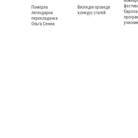
Міжнар
фестива
Померла
Вікіпедія проведе
Європа
легендарна
конкурс статей
програм
перекладачка
учасник
Ольга Сенюк