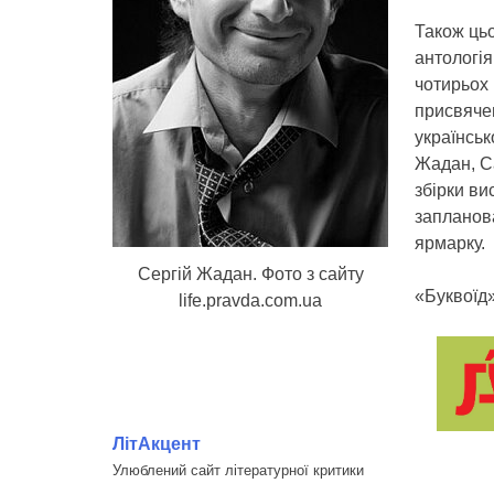
Також ць
антологія
чотирьох 
присвяче
українськ
Жадан, С
збірки ви
запланов
ярмарку.
Сергій Жадан. Фото з сайту
«Буквоїд»
life.pravda.com.ua
ЛітАкцент
Улюблений сайт літературної критики