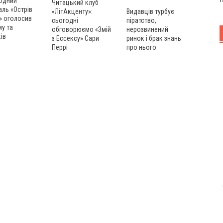
одний
Читацький клуб
ль «Острів
«ЛітАкценту»:
Видавців турбує
» оголосив
сьогодні
піратство,
у та
обговорюємо «Змій
нерозвинений
ів
з Ессексу» Сари
ринок і брак знань
Перрі
про нього