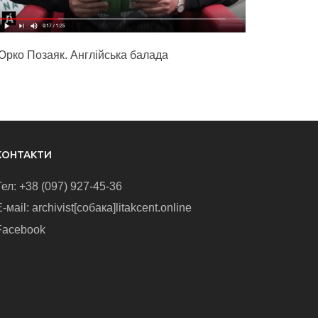
Юрко Позаяк. Англійська балада
КОНТАКТИ
Тел: +38 (097) 927-45-36
-маіl: archivist[собака]litakcent.online
Facebook