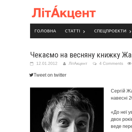
Skip
to
content
ГОЛОВНА
СТАТТІ
СПЕЦПРОЕКТИ
Чекаємо на весняну книжку Ж
12.01.2012
ЛітАкцент
4 Comments
Tweet on twitter
Сергій Жа
навесні 2
«До неї у
двох рокі
веде пер