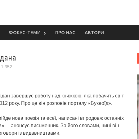
ФОКУС-ТЕМИ
ПРО НАС
АВТОРИ
адана
1 352
дан завершує роботу над книжкою, яка побачить світ
012 року.
Про це він розповів порталу «Буквоїд».
війде нова поезія та есеї, написані впродовж останніх
в», – анонсує письменник. За його словами, нині він
еговори із видавництвами.