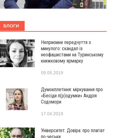
БЛОГИ
Неприємне передчуття з
минулого: скандал із
неофашистами на Туринському
книжковому ярмарку
09.05.2019
Думокплетіння: міркування про
«Бесіди п(р)одумки» Андрія
Содомори
17.04.2019
Університет. Довіра: про плагіат
по-чеськи