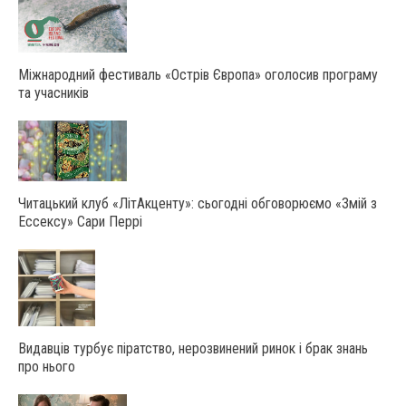
Міжнародний фестиваль «Острів Європа» оголосив програму
та учасників
Читацький клуб «ЛітАкценту»: сьогодні обговорюємо «Змій з
Ессексу» Сари Перрі
Видавців турбує піратство, нерозвинений ринок і брак знань
про нього