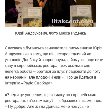
Юрій Андрухович. Фото Макса Руденка
Слухачка з Луганська звинуватила письменника Юрія
Андруховича в тому, що він несправедливий до
українців Донбасу й запропонувала йому «краще пити
каву в європейських ресторанах», оскільки «це
нелегка робота – братися за плуг, працювати до поту
на неораній, але плодючій ниві».
Про це йдеться в
інтерв’ю «Радіо Свобода».
«Звідки це уявлення, що я сиджу по європейських
ресторанах і п’ю там каву? — образився письменник.
– Ну, добре. Але ж і на Донбас мене чомусь не