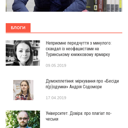
БЛОГИ
Неприємне передчуття з минулого:
скандал із неофашистами на
Туринському книжковому ярмарку
09.05.2019
Думокплетіння: міркування про «Бесіди
п(р)одумки» Андрія Содомори
17.04.2019
Університет. Довіра: про плагіат по-
чеськи