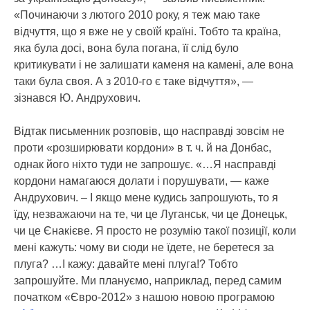
«Починаючи з лютого 2010 року, я теж маю таке
відчуття, що я вже не у своїй країні. Тобто та країна,
яка була досі, вона була погана, її слід було
критикувати і не залишати каменя на камені, але вона
таки була своя. А з 2010-го є таке відчуття», —
зізнався Ю. Андрухович.
Відтак письменник розповів, що насправді зовсім не
проти «розширювати кордони» в т. ч. й на Донбас,
однак його ніхто туди не запрошує. «…Я насправді
кордони намагаюся долати і порушувати, — каже
Андрухович. – І якщо мене кудись запрошують, то я
їду, незважаючи на те, чи це Луганськ, чи це Донецьк,
чи це Єнакієве. Я просто не розумію такої позиції, коли
мені кажуть: чому ви сюди не їдете, не беретеся за
плуга? …І кажу: давайте мені плуга!? Тобто
запрошуйте. Ми плануємо, наприклад, перед самим
початком «Євро-2012» з нашою новою програмою