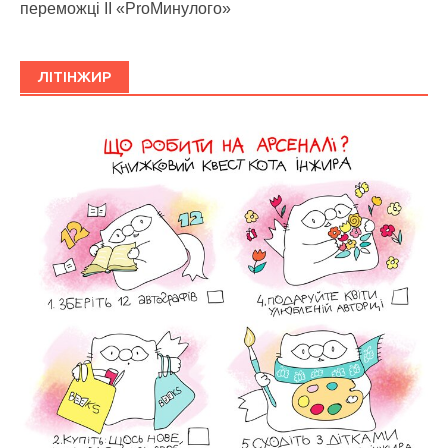
переможці ІІ «ProМинулого»
ЛІТІНЖИР