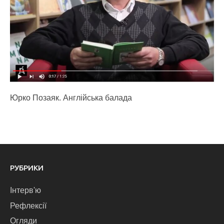
Юрко Позаяк. Англійська балада
РУБРИКИ
Інтерв'ю
Рефлексії
Огляди