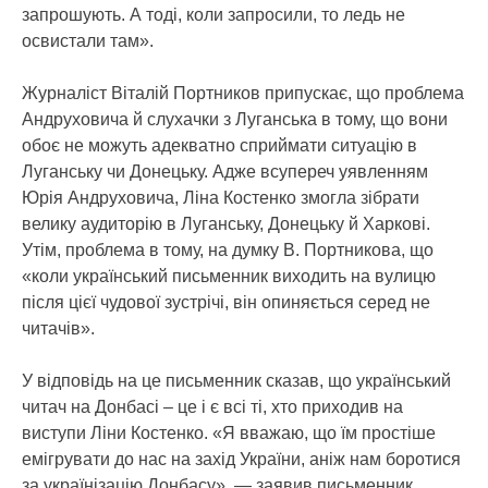
запрошують. А тоді, коли запросили, то ледь не
освистали там».
Журналіст Віталій Портников припускає, що проблема
Андруховича й слухачки з Луганська в тому, що вони
обоє не можуть адекватно сприймати ситуацію в
Луганську чи Донецьку. Адже всупереч уявленням
Юрія Андруховича, Ліна Костенко змогла зібрати
велику аудиторію в Луганську, Донецьку й Харкові.
Утім, проблема в тому, на думку В. Портникова, що
«коли український письменник виходить на вулицю
після цієї чудової зустрічі, він опиняється серед не
читачів».
У відповідь на це письменник сказав, що український
читач на Донбасі – це і є всі ті, хто приходив на
виступи Ліни Костенко. «Я вважаю, що їм простіше
емігрувати до нас на захід України, аніж нам боротися
за українізацію Донбасу», — заявив письменник.