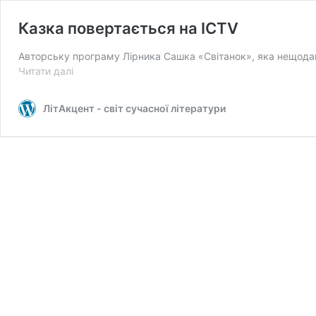
Казка повертається на ICTV
Авторську програму Лірника Сашка «Світанок», яка нещодавн
Казка
Читати далі
повертається
на
ЛітАкцент - світ сучасної літератури
ICTV