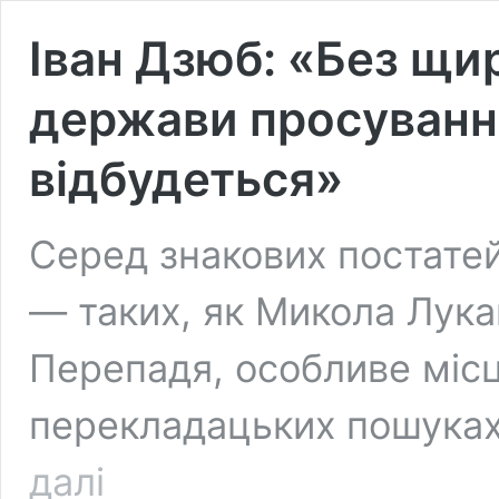
Іван Дзюб: «Без щи
держави просування
відбудеться»
Серед знакових постате
— таких, як Микола Лука
Перепадя, особливе місце
перекладацьких пошуках
Іван
далі
Дзюб: