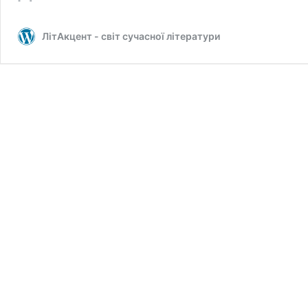
«Без
щирого
ЛітАкцент - світ сучасної літератури
зацікавлення
держави
просування
літератури
не
відбудеться»