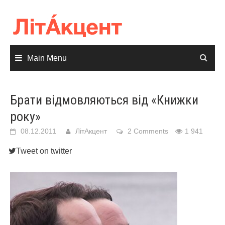
Skip
to
content
Main Menu
Брати відмовляються від «Книжки
року»
08.12.2011
ЛітАкцент
2 Comments
1 941
Tweet on twitter