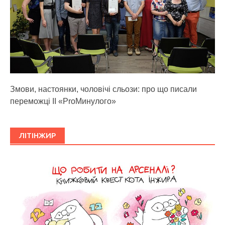
Змови, настоянки, чоловічі сльози: про що писали
переможці ІІ «ProМинулого»
ЛІТІНЖИР