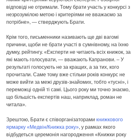
відповіді не отримали. Тому брати участь у конкурсі з
незрозумілою метою і критеріями не вважаємо за
потрібне», — стверджують Брати.
Крім того, письменники називають ще дві вагомі
причини, щоби не брати участі в сумнівному, на їхню
думку, рейтингу. «Експерти не читають всіх книжок, за
які мають голосувати, — вважають Капранови. – У
результаті голосують не за кращих, а за тих, кого
прочитали. Саме тому вже стільки років конкурс не
може вийти за межі друзів-знайомих, тобто «тусні», і
переможці одній ті самі. Цього року ми точно знаємо,
що більшість експертів наш, наприклад, роман не
читала».
Зрештою, Брати є співорганізаторами
книжкового
ярмарку «Медвін/Книжка року»
, у рамках якого
відбудеться церемонія нагородження «Книжки року