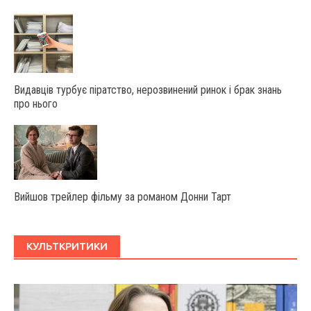
Видавців турбує піратство, нерозвинений ринок і брак знань
про нього
Вийшов трейлер фільму за романом Донни Тарт
КУЛЬТКРИТИКИ