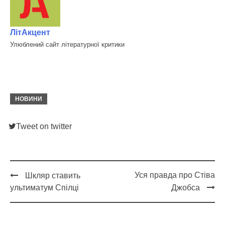
ЛітАкцент
Улюблений сайт літературної критики
НОВИНИ
Tweet on twitter
Уся правда про Стіва
Шкляр ставить
Post
ультиматум Спілці
Джобса
navigation