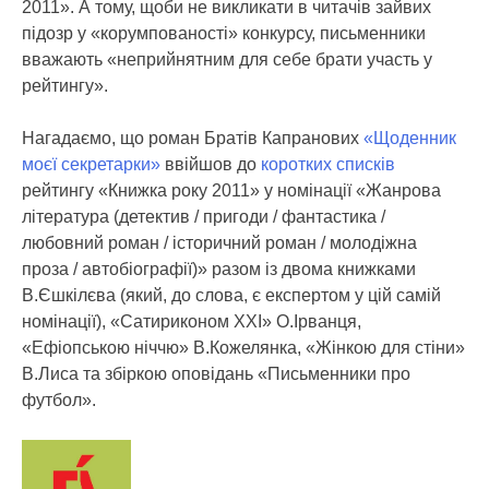
2011». А тому, щоби не викликати в читачів зайвих
підозр у «корумпованості» конкурсу, письменники
вважають «неприйнятним для себе брати участь у
рейтингу».
Нагадаємо, що роман Братів Капранових
«Щоденник
моєї секретарки»
ввійшов до
коротких списків
рейтингу «Книжка року 2011» у номінації «Жанрова
література (детектив / пригоди / фантастика /
любовний роман / історичний роман / молодіжна
проза / автобіографії)» разом із двома книжками
В.Єшкілєва (який, до слова, є експертом у цій самій
номінації), «Сатириконом ХХІ» О.Ірванця,
«Ефіопською ніччю» В.Кожелянка, «Жінкою для стіни»
В.Лиса та збіркою оповідань «Письменники про
футбол».