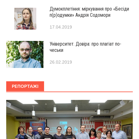
Думокплетіння: міркування про «Бесіди
п(р)одумки» Андрія Содомори
17.04.2019
Університет. Довіра: про плагіат по-
чеськи
26.02.2019
РЕПОРТАЖІ