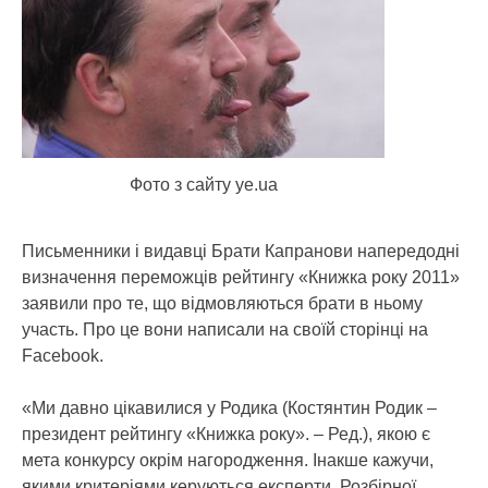
Фото з сайту ye.ua
Письменники і видавці Брати Капранови напередодні
визначення переможців рейтингу «Книжка року 2011»
заявили про те, що відмовляються брати в ньому
участь. Про це вони написали на своїй сторінці на
Facebook.
«Ми давно цікавилися у Родика (Костянтин Родик –
президент рейтингу «Книжка року». – Ред.), якою є
мета конкурсу окрім нагородження. Інакше кажучи,
якими критеріями керуються експерти. Розбірної