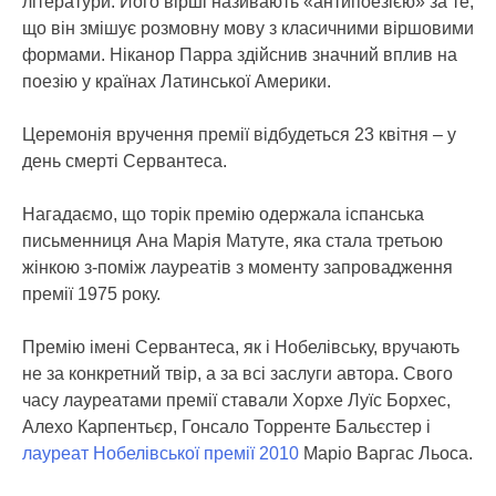
літератури. Його вірші називають «антипоезією» за те,
що він змішує розмовну мову з класичними віршовими
формами. Ніканор Парра здійснив значний вплив на
поезію у країнах Латинської Америки.
Церемонія вручення премії відбудеться 23 квітня – у
день смерті Сервантеса.
Нагадаємо, що торік премію одержала іспанська
письменниця Ана Марія Матуте, яка стала третьою
жінкою з-поміж лауреатів з моменту запровадження
премії 1975 року.
Премію імені Сервантеса, як і Нобелівську, вручають
не за конкретний твір, а за всі заслуги автора. Свого
часу лауреатами премії ставали Хорхе Луїс Борхес,
Алехо Карпентьєр, Гонсало Торренте Бальєстер і
лауреат Нобелівської премії 2010
Маріо Варгас Льоса.