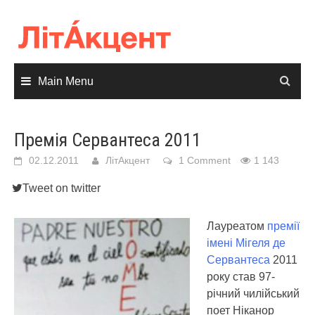
Skip
to
content
Main Menu
Премія Сервантеса 2011
02.12.2011
ЛітАкцент
1 Comment
1 143
Tweet on twitter
Лауреатом
премії
імені Мігеля де
Сервантеса
2011
року став 97-
річний чилійський
поет Ніканор