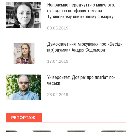
Неприємне передчуття з минулого:
скандал із неофашистами на
Туринському книжковому ярмарку
09.05.2019
Думокплетіння: міркування про «Бесіди
п(р)одумки» Андрія Содомори
17.04.2019
Університет. Довіра: про плагіат по-
чеськи
26.02.2019
РЕПОРТАЖІ