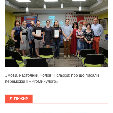
Змови, настоянки, чоловічі сльози: про що писали
переможці ІІ «ProМинулого»
ЛІТІНЖИР