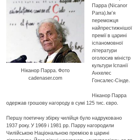
Парра (Nicanor
Parra).Ім’я
переможця
найпрестижнішої
премії в царині
іспаномовної
літератури
оголосив міністр
культури Іспанії
Ніканор Парра. Фото
Анхелес
cadenaser.com
Гонсалес-Сінде.
Ніканор Парра
одержав грошову нагороду в сумі 125 тис. євро.
Першу поетичну збірку чилійця було надруковано
1937 року. У 1969 і 1981 рр. Парру нагородили
Чилійською Національною премією в царині