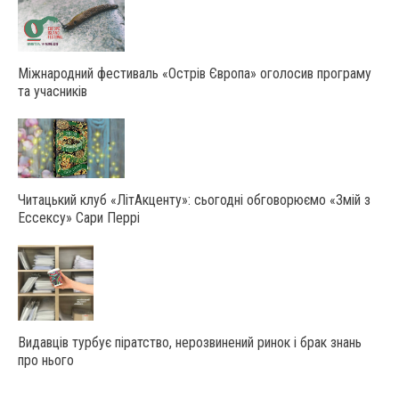
Міжнародний фестиваль «Острів Європа» оголосив програму
та учасників
Читацький клуб «ЛітАкценту»: сьогодні обговорюємо «Змій з
Ессексу» Сари Перрі
Видавців турбує піратство, нерозвинений ринок і брак знань
про нього