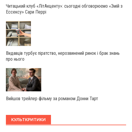
Читацький клуб «ЛітАкценту»: сьогодні обговорюємо «Змій з
Ессексу» Сари Перрі
Видавців турбує піратство, нерозвинений ринок і брак знань
про нього
Вийшов трейлер фільму за романом Донни Тарт
КУЛЬТКРИТИКИ