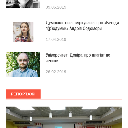
09.05.2019
Думокплетіння: міркування про «Бесіди
п(р)одумки» Андрія Содомори
17.04.2019
Університет. Довіра: про плагіат по-
чеськи
26.02.2019
РЕПОРТАЖІ