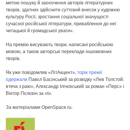
метою пошуку й заохочення авторів літературних
творів, здатних здійснити суттєвий внесок у художню
культуру Росії, зростання соціальної значущості
сучасної російської літератури, приваблення до неї
читацької й громадської уваги».
На премію висувають твори, написані російською
мовою, а також авторські переклади іншомовних
творів.
Як уже повідомляв «ЛітАкцент»,
торік премії
одержали
Павєл Басінський за розвідку «Лев Толстой:
втеча з раю», Алєксандр Ілічєвський за роман «Перс» і
Віктор Пєлєвін за «t».
За матеріалами OpenSpace.ru.