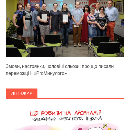
Змови, настоянки, чоловічі сльози: про що писали
переможці ІІ «ProМинулого»
ЛІТІНЖИР