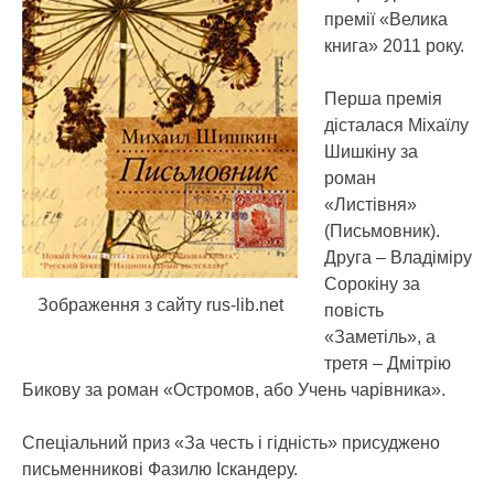
премії «Велика
книга» 2011 року.
Перша премія
дісталася Міхаїлу
Шишкіну за
роман
«Листівня»
(Письмовник).
Друга – Владіміру
Сорокіну за
Зображення з сайту rus-lib.net
повість
«Заметіль», а
третя – Дмітрію
Бикову за роман «Остромов, або Учень чарівника».
Спеціальний приз «За честь і гідність» присуджено
письменникові Фазилю Іскандеру.