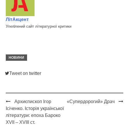
ЛітАкцент
Улюблений сайт літературної критики
НОВИНИ
Tweet on twitter
Архиєпископ Ігор
«Супердорогий» Драч
Post
Ісіченко. Історія української
navigation
літератури: епоха Бароко
XVII – XVIII ст.