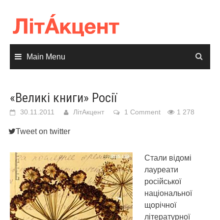
Skip
to
content
Main Menu
«Великі книги» Росії
30.11.2011
ЛітАкцент
1 Comment
1 278
Tweet on twitter
Стали відомі
лауреати
російської
національної
щорічної
літературної