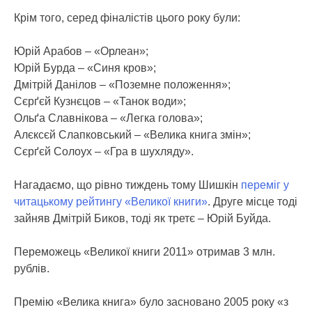
Крім того, серед фіналістів цього року були:
Юрій Арабов – «Орлеан»;
Юрій Бурда – «Синя кров»;
Дмітрій Данілов – «Поземне положення»;
Сєрґєй Кузнєцов – «Танок води»;
Ольґа Славнікова – «Легка голова»;
Алєксєй Слапковський – «Велика книга змін»;
Сєрґєй Солоух – «Гра в шухляду».
Нагадаємо, що рівно тиждень тому Шишкін
переміг у
читацькому рейтингу «Великої книги»
. Друге місце тоді
зайняв Дмітрій Биков, тоді як третє – Юрій Буйда.
Переможець «Великої книги 2011» отримав 3 млн.
рублів.
Премію «Велика книга» було засновано 2005 року «з