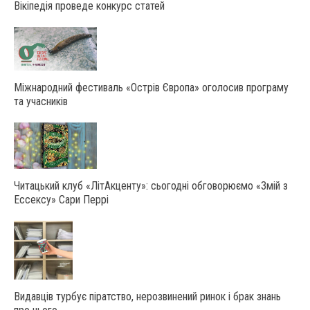
Вікіпедія проведе конкурс статей
Міжнародний фестиваль «Острів Європа» оголосив програму
та учасників
Читацький клуб «ЛітАкценту»: сьогодні обговорюємо «Змій з
Ессексу» Сари Перрі
Видавців турбує піратство, нерозвинений ринок і брак знань