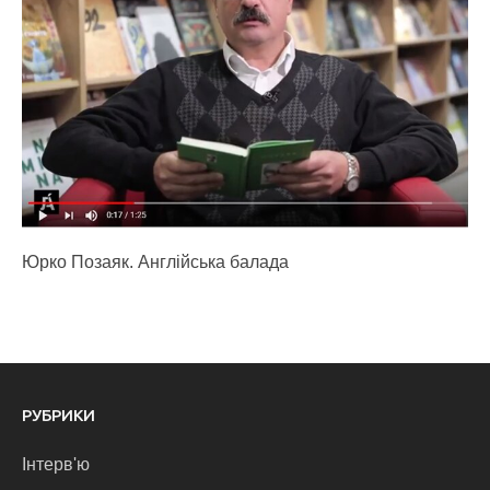
Юрко Позаяк. Англійська балада
РУБРИКИ
Інтерв'ю