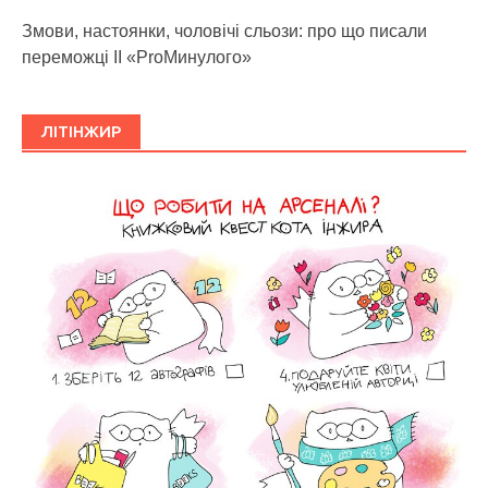
Змови, настоянки, чоловічі сльози: про що писали
переможці ІІ «ProМинулого»
ЛІТІНЖИР