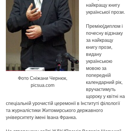
найкращу книгу
української прози.
Премію(диплом і
почесну відзнаку
за найкращу
книгу прози,
видану
українською
мовою за
попередній
Фото Сніжани Чернюк,
календарний рік,
picsua.com
вручаєтимуть
щороку у квітні на
спеціальній урочистій церемонії в Інституті філології
та журналістики Житомирського державного
університету імені Івана Франка.