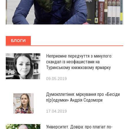
БЛОГИ
Неприємне передчуття з минулого:
скандал із неофашистами на
Туринському книжковому ярмарку
09.05.2019
Думокплетіння: міркування про «Бесіди
п(р)одумки» Андрія Содомори
17.04.2019
Університет. Довіра: про плагіат по-