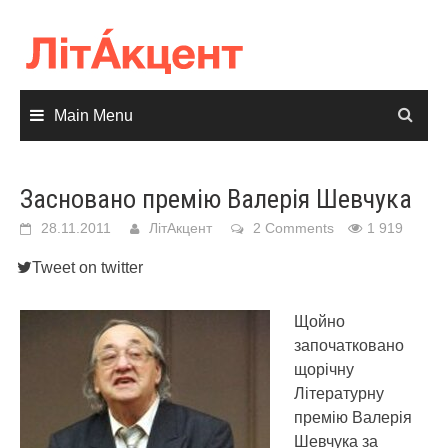
Skip
to
content
Main Menu
Засновано премію Валерія Шевчука
28.11.2011
ЛітАкцент
2 Comments
1 919
Tweet on twitter
Щойно
започатковано
щорічну
Літературну
премію Валерія
Шевчука за