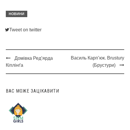
НОВИНИ
Tweet on twitter
Василь Карп’юк. Brustury
Домівка Ред’ярда
Post
Кіплінґа
(Брустури)
navigation
ВАС МОЖЕ ЗАЦІКАВИТИ