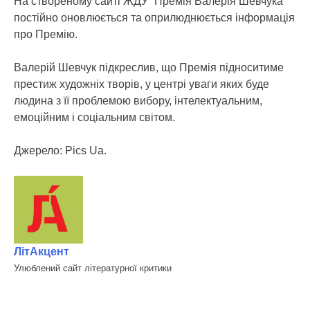
На створеному сайті ЖДУ “Премія Валерія Шевчука”
постійно оновлюється та оприлюднюється інформація
про Премію.
Валерій Шевчук підкреслив, що Премія підноситиме
престиж художніх творів, у центрі уваги яких буде
людина з її проблемою вибору, інтелектуальним,
емоційним і соціальним світом.
Джерело: Pics Ua.
ЛітАкцент
Улюблений сайт літературної критики