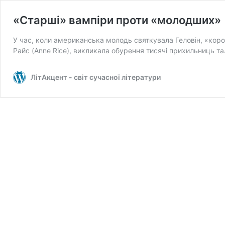
«Старші» вампіри проти «молодших»
У час, коли американська молодь святкувала Геловін, «коро
Райс (Anne Rice), викликала обурення тисячі прихильниць т
ЛітАкцент - світ сучасної літератури