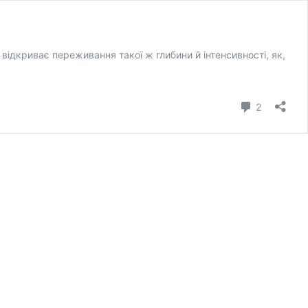
дкриває переживання такої ж глибини й інтенсивності, як,
коментарі
2