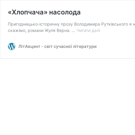
«Хлопчача» насолода
Пригодницько-історичну прозу Володимира Рутківського я н
«Хлопчача»
скажімо, романи Жуля Верна. …
Читати далі
насолода
ЛітАкцент - світ сучасної літератури