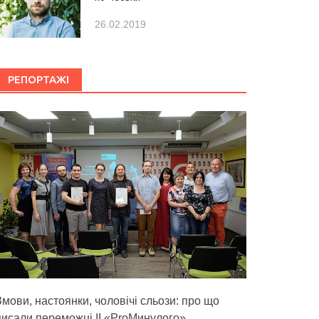
26.02.2019
РЕПОРТАЖІ
Змови, настоянки, чоловічі сльози: про що
писали переможці ІІ «ProМинулого»