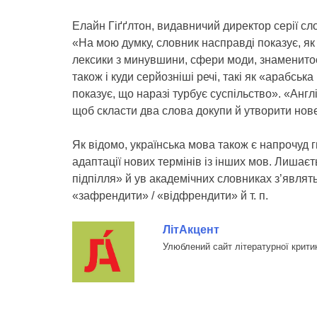
Елайн Гіґґлтон, видавничий директор серії сло
«На мою думку, словник насправді показує, як
лексики з минувшини, сфери моди, знаменитост
також і куди серйозніші речі, такі як «арабськ
показує, що наразі турбує суспільство». «Англ
щоб скласти два слова докупи й утворити нове
Як відомо, українська мова також є напрочуд г
адаптації нових термінів із інших мов. Лишаєть
підпілля» й ув академічних словниках з’являть
«зафрендити» / «відфрендити» й т. п.
ЛітАкцент
Улюблений сайт літературної крити