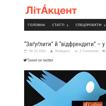
Skip
to
content
ГОЛОВНА
СТАТТІ
СПЕЦПРОЕКТИ
“Заґуґлити” й “відфрендити” – у
06.10.2011
ЛітАкцент
2 Comments
Tweet on twitter