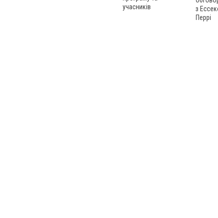
обгово
учасників
з Ессек
Перрі