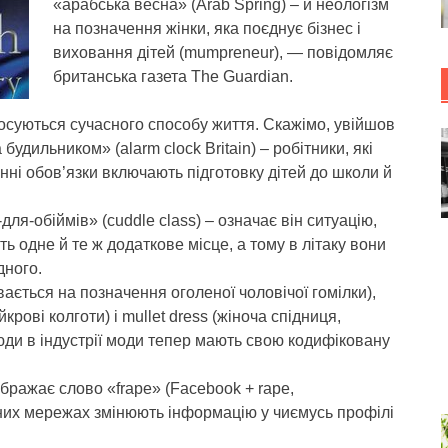
«арабська весна» (Arab Spring) – й неологізм
на позначення жінки, яка поєднує бізнес і
виховання дітей (mumpreneur), — повідомляє
британська газета The Guardian.
тосуються сучасного способу життя. Скажімо, увійшов
удильником» (alarm clock Britain) – робітники, які
инні обов’язки включають підготовку дітей до школи й
для-обіймів» (cuddle class) – означає він ситуацію,
ь одне й те ж додаткове місце, а тому в літаку вони
дного.
ється на позначення оголеної чоловічої гомілки),
крові колготи) і mullet dress (жіноча спідниця,
люди в індустрії моди тепер мають свою кодифіковану
бражає слово «frape» (Facebook + rape,
них мережах змінюють інформацію у чиємусь профілі