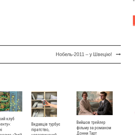
Нобель-2011 – у Швецію!
кий клуб
Вийшов трейлер
енту»:
Видавців турбує
фільму за романом
ні
піратство,
Донни Тарт