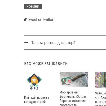
НОВИНИ
Tweet on twitter
Та, яка розповідає історії
Post
navigation
ВАС МОЖЕ ЗАЦІКАВИТИ
Міжнародний
Читаць
фестиваль «Острів
Вікіпедія проведе
«ЛітАкц
Європа» оголосив
конкурс статей
сьогод
програму та