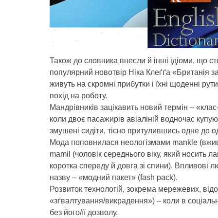
Також до словника внесли й інші ідіоми, що с
популярний новотвір Ніка Клеґґа «Британія за б
живуть на скромні прибутки і їхні щоденні рут
похід на роботу.
Мандрівників зацікавить новий термін – «клас-
коли двоє пасажирів авіаліній водночас купуют
змушені сидіти, тісно притулившись одне до о
Мода поповнилася неологізмами mankle (вжива
mamil (чоловік середнього віку, який носить лай
коротка спереду й довга зі спини). Впливові 
назву – «модний пакет» (fash pack).
Розвиток технологій, зокрема мережевих, відо
«зґвалтування/викрадення») – коли в соціаль
без його/її дозволу.