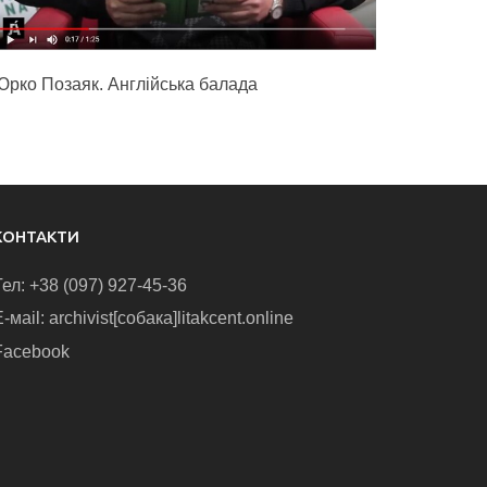
Юрко Позаяк. Англійська балада
КОНТАКТИ
Тел: +38 (097) 927-45-36
-маіl: archivist[собака]litakcent.online
Facebook