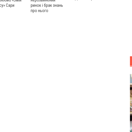
рюємо «Змій
нерозвинений
су» Сари
ринок і брак знань
про нього