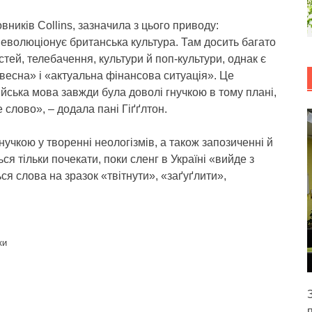
вників Collins, зазначила з цього приводу:
 еволюціонує британська культура. Там досить багато
ей, телебачення, культури й поп-культури, однак є
а весна» і «актуальна фінансова ситуація». Це
ійська мова завжди була доволі гнучкою в тому плані,
 слово», – додала пані Гіґґлтон.
нучкою у творенні неологізмів, а також запозиченні й
ся тільки почекати, поки сленг в Україні «вийде з
ся слова на зразок «твітнути», «заґуґлити»,
ки