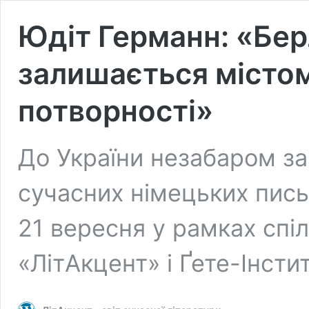
Юдіт Германн: «Берл
залишається місто
потворності»
До України незабаром за
сучасних німецьких пис
21 вересня у рамках спі
«ЛітАкцент» і Ґете-Інсти