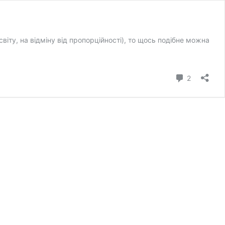
віту, на відміну від пропорційності), то щось подібне можна
коментарі
2