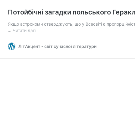
Потойбічні загадки польського Геракл
Якщо астрономи стверджують, що у Всесвіті є пропорційність 
Потойбічні
…
Читати далі
загадки
польського
ЛітАкцент - світ сучасної літератури
Геракліта