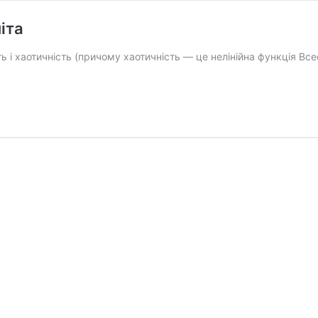
іта
і хаотичність (причому хаотичність — це нелінійна функція Всес