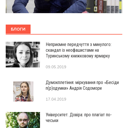
БЛОГИ
Неприємне передчуття з минулого:
скандал із неофашистами на
Туринському книжковому ярмарку
09.05.2019
Думокплетіння: міркування про «Бесіди
п(р)одумки» Андрія Содомори
17.04.2019
Університет. Довіра: про плагіат по-
чеськи