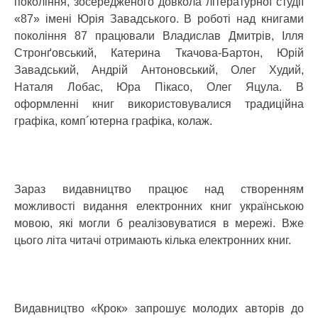
покоління, зосередженого довкола літературної студії
«87» імені Юрія Завадського. В роботі над книгами
покоління 87 працювали Владислав Дмитрів, Ілля
Стронґовський, Катерина Ткачова-Бартон, Юрій
Завадський, Андрій Антоновський, Олег Худий,
Наталя Лобас, Юра Пікасо, Олег Яцула. В
оформленні книг використовувалися традиційна
графіка, комп´ютерна графіка, колаж.
Зараз видавництво працює над створенням
можливості видання електронних книг українською
мовою, які могли б реалізовуватися в мережі. Вже
цього літа читачі отримають кілька електронних книг.
Видавництво «Крок» запрошує молодих авторів до