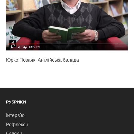
Юрко Позаяк. Англійська балада
РУБРИКИ
Інтерв'ю
Рефлексії
Огляди