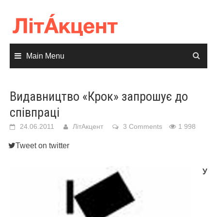
Skip
to
content
Main Menu
Видавництво «Крок» запрошує до
співпраці
24.06.2011
ЛітАкцент
3 Comments
1 998
Tweet on twitter
У