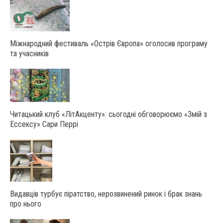
Міжнародний фестиваль «Острів Європа» оголосив програму
та учасників
Читацький клуб «ЛітАкценту»: сьогодні обговорюємо «Змій з
Ессексу» Сари Перрі
Видавців турбує піратство, нерозвинений ринок і брак знань
про нього