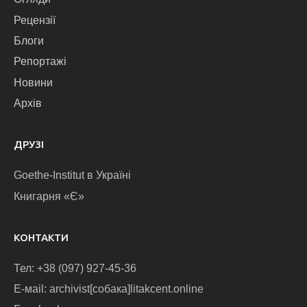
Рецензії
Блоги
Репортажі
Новини
Архів
ДРУЗІ
Goethe-Institut в Україні
Книгарня «Є»
КОНТАКТИ
Тел: +38 (097) 927-45-36
E-маіl: archivist[собака]litakcent.online