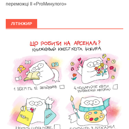
переможці ІІ «ProМинулого»
ЛІТІНЖИР