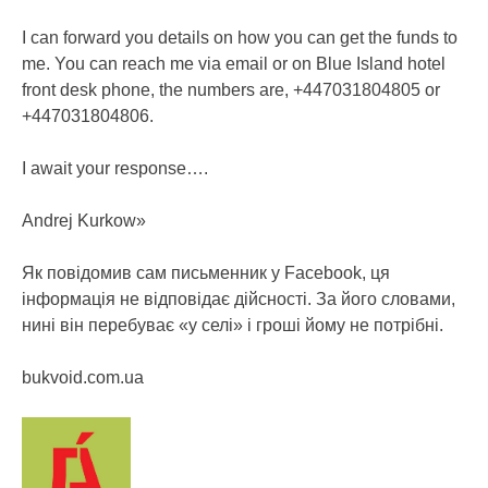
I can forward you details on how you can get the funds to
me. You can reach me via email or on Blue Island hotel
front desk phone, the numbers are, +447031804805 or
+447031804806.
I await your response….
Andrej Kurkow»
Як повідомив сам письменник у Facebook, ця
інформація не відповідає дійсності. За його словами,
нині він перебуває «у селі» і гроші йому не потрібні.
bukvoid.com.ua