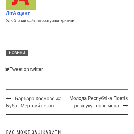
ЛітАкцент
Улюблений сайт літературної критики
НОВИНИ
Tweet on twitter
Молода Республіка Поетів
Барбара Космовська.
Post
Буба : Мертвий сезон
розшукує нові імена
navigation
ВАС МОЖЕ ЗАЦІКАВИТИ