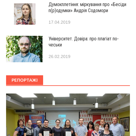
Думокплетіння: міркування про «Бесіди
п(р)одумки» Андрія Содомори
17.04.2019
Університет. Довіра: про плагіат по-
чеськи
26.02.2019
РЕПОРТАЖІ