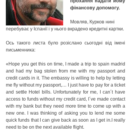
прохання надати йому
фінансову допомогу.
Мовляв, Курков нині
перебуває у Іспанії і у нього вкрадено кредитні картки.
Ось такого листа було розіслано сьогодні від імені
письменника:
«Hope you get this on time, I made a trip to spain madrid
and had my bag stolen from me with my passport and
credit cards in it. The embassy is willing to help by letting
me fly without my passport,… I just have to pay for a ticket
and settle Hotel bills. Unfortunately for me, I can´t have
access to funds without my credit card, I´ve made contact
with my bank but they need more time to come up with a
new one. I was thinking of asking you to lend me some
quick funds that I can give back as soon as I get in.I really
need to be on the next available flight.