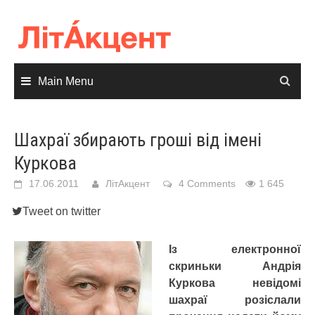
Skip
to
content
Main Menu
Шахраї збирають гроші від імені
Куркова
17.06.2011
ЛітАкцент
4 Comments
1 645
Tweet on twitter
Із електронної
скриньки Андрія
Куркова невідомі
шахраї розіслали