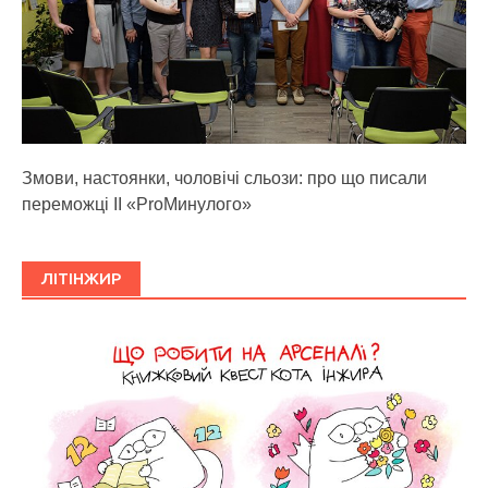
Змови, настоянки, чоловічі сльози: про що писали
переможці ІІ «ProМинулого»
ЛІТІНЖИР