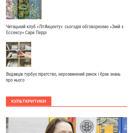
Читацький клуб «ЛітАкценту»: сьогодні обговорюємо «Змій з
Ессексу» Сари Перрі
Видавців турбує піратство, нерозвинений ринок і брак знань
про нього
КУЛЬТКРИТИКИ