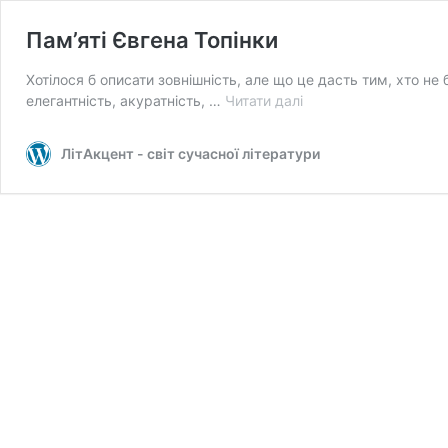
Пам’яті Євгена Топінки
Хотілося б описати зовнішність, але що це дасть тим, хто не 
Пам’яті
елегантність, акуратність, …
Читати далі
Євгена
Топінки
ЛітАкцент - світ сучасної літератури