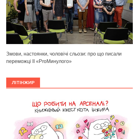
Змови, настоянки, чоловічі сльози: про що писали
переможці ІІ «ProМинулого»
ЛІТІНЖИР