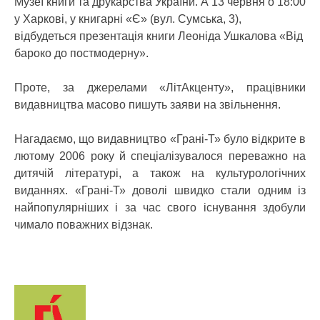
Музеї книги та друкарства України. А 13 червня о 18:00
у Харкові, у книгарні «Є» (вул. Сумська, 3),
відбудеться презентація книги Леоніда Ушкалова «Від
бароко до постмодерну».
Проте, за джерелами «ЛітАкценту», працівники
видавництва масово пишуть заяви на звільнення.
Нагадаємо, що видавництво «Грані-Т» було відкрите в
лютому 2006 року й спеціалізувалося переважно на
дитячій літературі, а також на культурологічних
виданнях. «Грані-Т» доволі швидко стали одним із
найпопулярніших і за час свого існування здобули
чимало поважних відзнак.