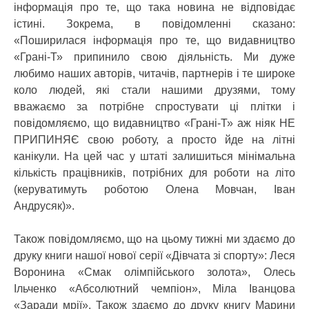
інформація про те, що така новина не відповідає
істині. Зокрема, в повідомленні сказано:
«Поширилася інформація про те, що видавництво
«Грані-Т» припинило свою діяльність. Ми дуже
любимо наших авторів, читачів, партнерів і те широке
коло людей, які стали нашими друзями, тому
вважаємо за потрібне спростувати ці плітки і
повідомляємо, що видавництво «Грані-Т» аж ніяк НЕ
ПРИПИНЯЄ свою роботу, а просто йде на літні
канікули. На цей час у штаті залишиться мінімальна
кількість працівників, потрібних для роботи на літо
(керуватимуть роботою Олена Мовчан, Іван
Андрусяк)».
Також повідомляємо, що на цьому тижні ми здаємо до
друку книги нашої нової серії «Дівчата зі спорту»: Леся
Воронина «Смак олімпійського золота», Олесь
Ільченко «Абсолютний чемпіон», Міла Іванцова
«Заради мрії». Також здаємо до друку книгу Марини