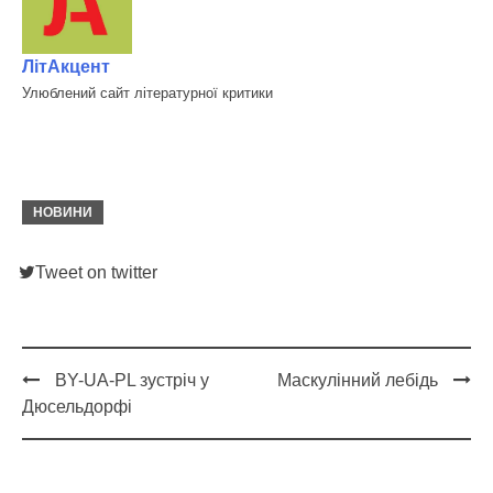
ЛітАкцент
Улюблений сайт літературної критики
НОВИНИ
Tweet on twitter
BY-UA-PL зустріч у
Маскулінний лебідь
Post
Дюсельдорфі
navigation