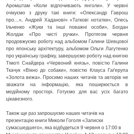
Аромштам «Коли відпочивають янголи». У червні
очікуємо з друку такі книги: «Олександр Гаврош
про…», Андрей Хадановіч «Таткові нотатки», Олесь
Ільченко «Жуки та інші поважні особи», Богдан
Жолдак «Про чисті ручки». Протягом червня
продовжуємо роботу над альбомом Галини Шевцової
про японську архітектуру, альбомом Ольги Лагутенко
про українську графіку, завершуємо роботу над книгою
Тімоті Снайдера «Червоний князь», повістю Галини
Ткачук «Вікно до собаки», повістю Клауса Гаґерупа
«Золота вежа». Просимо наших читачів та авторів не
зважати на інформацію, яка поширюється в
медійному просторі. Готуємо для вас усіх багато
цікавезного.
Також ще раз запрошуємо наших читачів на
презентацію книги Миколи Гоголя «Записки
сумасшедшего», яка відбудеться 9 червня о 17:00 в