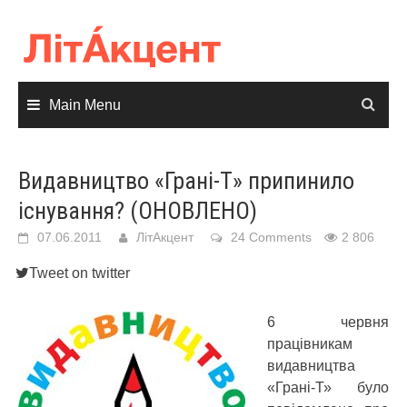
Skip
to
content
Main Menu
Видавництво «Грані-Т» припинило
існування? (ОНОВЛЕНО)
07.06.2011
ЛітАкцент
24 Comments
2 806
Tweet on twitter
6 червня
працівникам
видавництва
«Грані-Т» було