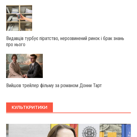
Видавців турбує піратство, нерозвинений ринок і брак знань
про нього
Вийшов трейлер фільму за романом Донни Тарт
КУЛЬТКРИТИКИ