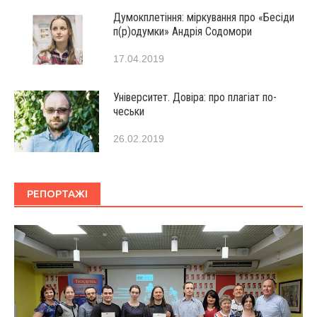
Думокплетіння: міркування про «Бесіди
п(р)одумки» Андрія Содомори
17.04.2019
Університет. Довіра: про плагіат по-
чеськи
26.02.2019
РЕПОРТАЖІ