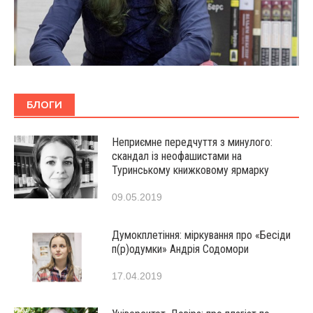
БЛОГИ
Неприємне передчуття з минулого:
скандал із неофашистами на
Туринському книжковому ярмарку
09.05.2019
Думокплетіння: міркування про «Бесіди
п(р)одумки» Андрія Содомори
17.04.2019