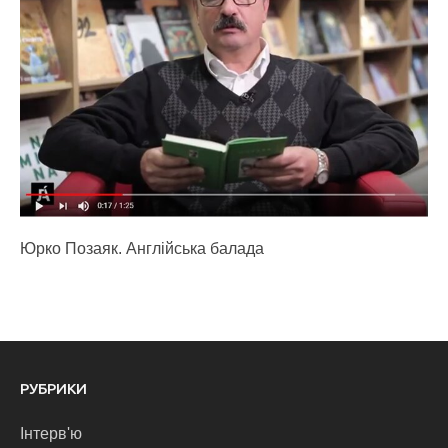
Юрко Позаяк. Англійська балада
РУБРИКИ
Інтерв'ю