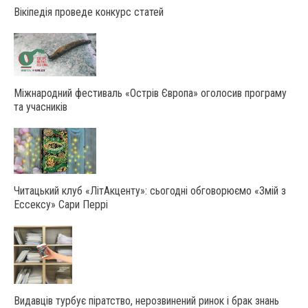
Вікіпедія проведе конкурс статей
Міжнародний фестиваль «Острів Європа» оголосив програму
та учасників
Читацький клуб «ЛітАкценту»: сьогодні обговорюємо «Змій з
Ессексу» Сари Перрі
Видавців турбує піратство, нерозвинений ринок і брак знань