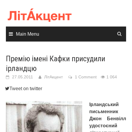
Skip
to
content
Main Menu
Премію імені Кафки присудили
ірландцю
27.05.2011
ЛітАкцент
1 Comment
1 064
Tweet on twitter
Ірландський
письменник
Джон Бенвілл
удостоєний