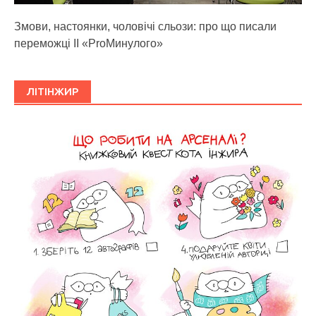
Змови, настоянки, чоловічі сльози: про що писали
переможці ІІ «ProМинулого»
ЛІТІНЖИР