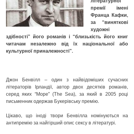
літературної
премії імені
Франца Кафки,
за “виняткові
художні
здібності” його романів і “близькість його книг
читачам незалежно від їх національної або
культурної приналежності”.
Джон Бенвілл – один з найвідоміших сучасних
літераторів Ірландії, автор двох десятків романів,
серед яких “Море” (The Sea), за який в 2005 році
письменник одержав Букерівську премію.
Цікаво, що іноді твори Бенвілла номінуються на
антипремію за найгірший опис сексу в літературі.