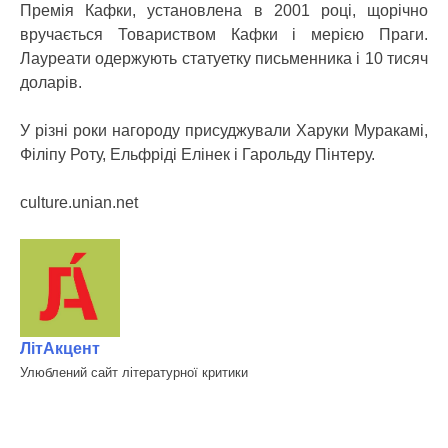
Премія Кафки, установлена в 2001 році, щорічно
вручається Товариством Кафки і мерією Праги.
Лауреати одержують статуетку письменника і 10 тисяч
доларів.
У різні роки нагороду присуджували Харуки Муракамі,
Філіпу Роту, Ельфріді Елінек і Гарольду Пінтеру.
culture.unian.net
ЛітАкцент
Улюблений сайт літературної критики