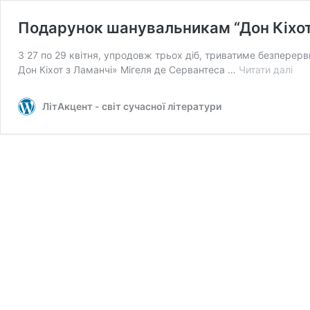
Подарунок шанувальникам “Дон Кіхо
З 27 по 29 квітня, упродовж трьох діб, триватиме безперер
Под
Дон Кіхот з Ламанчі» Мігеля де Сервантеса …
Читати далі
шан
“До
ЛітАкцент - світ сучасної літератури
Кіх